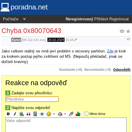
poradna.net
Neregistrovaný
Přihlásit
Registrovat
Chyba 0x80070643
#7
Kyncl
[94.112.147.xxx],
26.02.2024
15:18
Jako celkem reálný se mně jeví problém s recovery partition.
Zde
je krok
za krokem postup jejího zvětšení od MS. (Nepoužij překladač, jinak se
dočteš kraviny).
Souhlasím (+0)
Nesouhlasím (-0)
Odpovědět
Reakce na odpověď
1
Zadajte svou přezdívku:
2
Napište svou odpověď:
Mimo téma