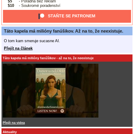
$5
- Poradna bez reklam
$10
- Soukromé poradenství
STAŇTE SE PATRONEM
Táto kapela má milióny fanúšikov. Až na to, že neexistuje.
O tom kam smeruje sucasne AI.
Přejít na článek
Táto kapela má milióny fanúšikov - až na to, že neexistuje
Přejít na videa
Aktuality