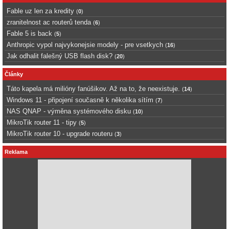
Fable uz len za kredity
(
0
)
zranitelnost ac routerů tenda
(
6
)
Fable 5 is back
(
5
)
Anthropic vypol najvykonejsie modely - pre vsetkych
(
16
)
Jak odhalit falešný USB flash disk?
(
20
)
Články
Táto kapela má milióny fanúšikov. Až na to, že neexistuje.
(
14
)
Windows 11 - připojení současně k několika sítím
(
7
)
NAS QNAP - výměna systémového disku
(
10
)
MikroTik router 11 - tipy
(
5
)
MikroTik router 10 - upgrade routeru
(
3
)
Reklama