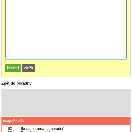
Zpět do poradny
Podpořte nás
$2
- Ikona patrona na poradně