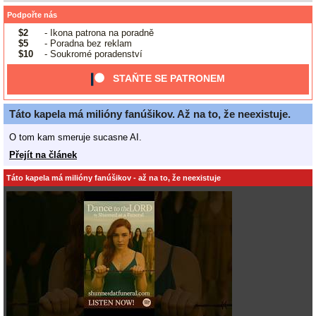
Podpořte nás
$2
- Ikona patrona na poradně
$5
- Poradna bez reklam
$10
- Soukromé poradenství
STAŇTE SE PATRONEM
Táto kapela má milióny fanúšikov. Až na to, že neexistuje.
O tom kam smeruje sucasne AI.
Přejít na článek
Táto kapela má milióny fanúšikov - až na to, že neexistuje