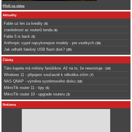
Přejít na videa
Aktuality
Fable uz len za kredity
(
0
)
zranitelnost ac routerů tenda
(
6
)
Fable 5 is back
(
5
)
Anthropic vypol najvykonejsie modely - pre vsetkych
(
16
)
Jak odhalit falešný USB flash disk?
(
20
)
Články
Táto kapela má milióny fanúšikov. Až na to, že neexistuje.
(
14
)
Windows 11 - připojení současně k několika sítím
(
7
)
NAS QNAP - výměna systémového disku
(
10
)
MikroTik router 11 - tipy
(
5
)
MikroTik router 10 - upgrade routeru
(
3
)
Reklama