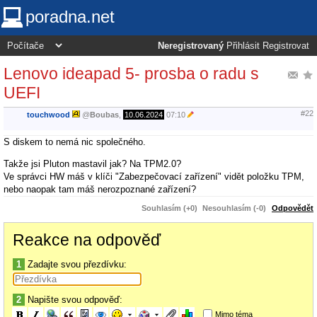
poradna.net
Neregistrovaný
Přihlásit
Registrovat
Lenovo ideapad 5- prosba o radu s
UEFI
#22
touchwood
@
Boubas
,
10.06.2024
07:10
S diskem to nemá nic společného.
Takže jsi Pluton mastavil jak? Na TPM2.0?
Ve správci HW máš v klíči "Zabezpečovací zařízení" vidět položku TPM,
nebo naopak tam máš nerozpoznané zařízení?
Souhlasím (+0)
Nesouhlasím (-0)
Odpovědět
Reakce na odpověď
1
Zadajte svou přezdívku:
2
Napište svou odpověď:
Mimo téma