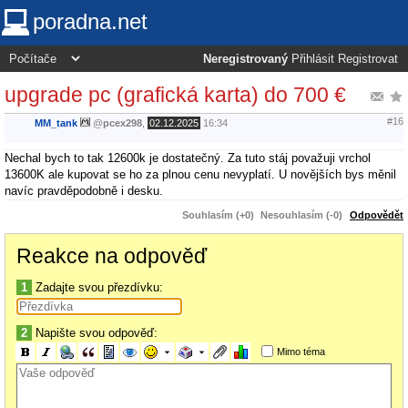
poradna.net
Neregistrovaný
Přihlásit
Registrovat
upgrade pc (grafická karta) do 700 €
#16
MM_tank
@
pcex298
,
02.12.2025
16:34
Nechal bych to tak 12600k je dostatečný. Za tuto stáj považuji vrchol
13600K ale kupovat se ho za plnou cenu nevyplatí. U novějších bys měnil
navíc pravděpodobně i desku.
Souhlasím (+0)
Nesouhlasím (-0)
Odpovědět
Reakce na odpověď
1
Zadajte svou přezdívku:
2
Napište svou odpověď:
Mimo téma