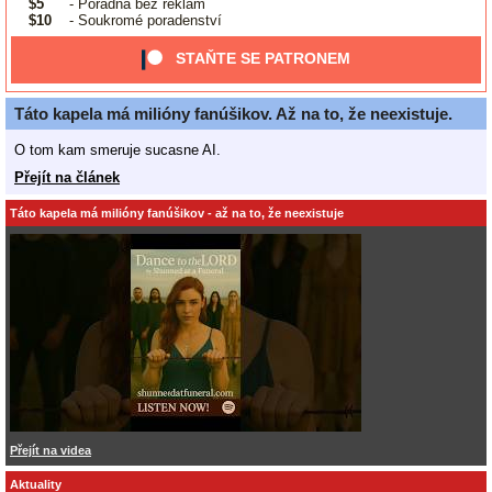
$5
- Poradna bez reklam
$10
- Soukromé poradenství
STAŇTE SE PATRONEM
Táto kapela má milióny fanúšikov. Až na to, že neexistuje.
O tom kam smeruje sucasne AI.
Přejít na článek
Táto kapela má milióny fanúšikov - až na to, že neexistuje
Přejít na videa
Aktuality