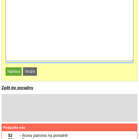
Zpět do poradny
Podpořte nás
$2
- Ikona patrona na poradně