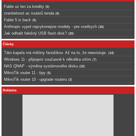
Fable uz len za kredity
(
0
)
zranitelnost ac routerů tenda
(
6
)
Fable 5 is back
(
5
)
Anthropic vypol najvykonejsie modely - pre vsetkych
(
16
)
Jak odhalit falešný USB flash disk?
(
20
)
Články
Táto kapela má milióny fanúšikov. Až na to, že neexistuje.
(
14
)
Windows 11 - připojení současně k několika sítím
(
7
)
NAS QNAP - výměna systémového disku
(
10
)
MikroTik router 11 - tipy
(
5
)
MikroTik router 10 - upgrade routeru
(
3
)
Reklama