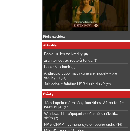
Přejít na videa
Aktuality
Fable uz len za kredity
(
0
)
zranitelnost ac routerů tenda
(
6
)
Fable 5 is back
(
5
)
Anthropic vypol najvykonejsie modely - pre
vsetkych
(
16
)
Jak odhalit falešný USB flash disk?
(
20
)
Články
Táto kapela má milióny fanúšikov. Až na to, že
neexistuje.
(
14
)
Windows 11 - připojení současně k několika
sítím
(
7
)
NAS QNAP - výměna systémového disku
(
10
)
MikroTik router 11 - tipy
(
5
)