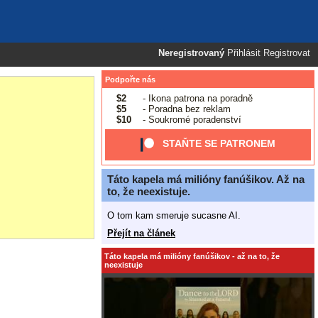
Neregistrovaný
Přihlásit
Registrovat
Podpořte nás
$2
- Ikona patrona na poradně
$5
- Poradna bez reklam
$10
- Soukromé poradenství
STAŇTE SE PATRONEM
Táto kapela má milióny fanúšikov. Až na
to, že neexistuje.
O tom kam smeruje sucasne AI.
Přejít na článek
Táto kapela má milióny fanúšikov - až na to, že
neexistuje