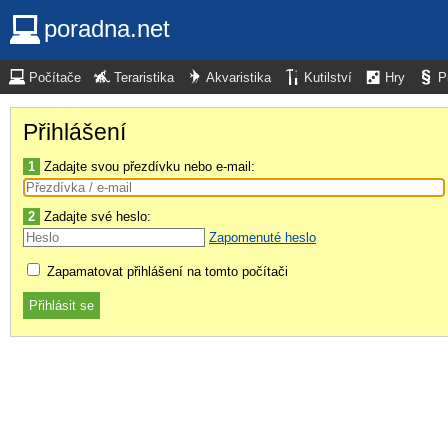
poradna.net
Počítače
Teraristika
Akvaristika
Kutilství
Hry
P
Přihlášení
1
Zadajte svou přezdívku nebo e-mail:
2
Zadajte své heslo:
Zapomenuté heslo
Zapamatovat přihlášení na tomto počítači