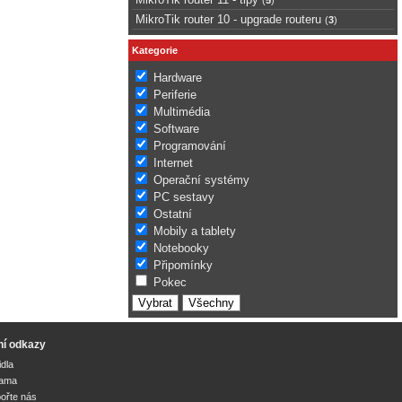
MikroTik router 10 - upgrade routeru
(
3
)
Kategorie
Hardware
Periferie
Multimédia
Software
Programování
Internet
Operační systémy
PC sestavy
Ostatní
Mobily a tablety
Notebooky
Připomínky
Pokec
ní odkazy
idla
lama
ořte nás