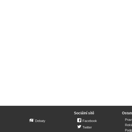
Sociální sítě
Ostat
Prav
Debaty
Facebook
Rek
Twitter
Podp