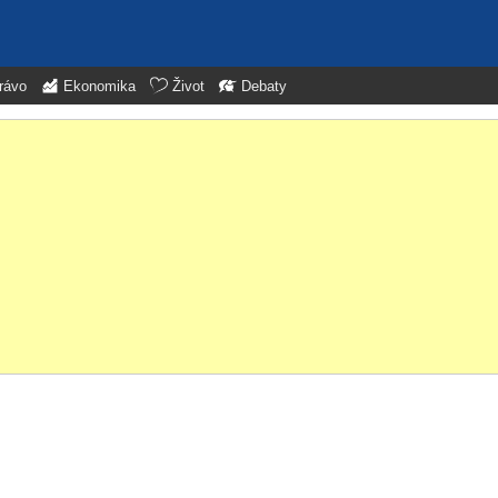
rávo
Ekonomika
Život
Debaty