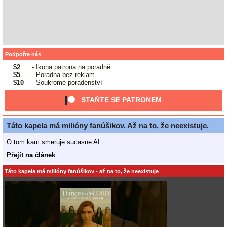
Podpořte nás
$2
- Ikona patrona na poradně
$5
- Poradna bez reklam
$10
- Soukromé poradenství
STAŇTE SE PATRONEM
Táto kapela má milióny fanúšikov. Až na to, že neexistuje.
O tom kam smeruje sucasne AI.
Přejít na článek
Táto kapela má milióny fanúšikov - až na to, že neexistuje