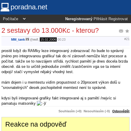
poradna.net
Neregistrovaný
Přihlásit
Registrovat
2 sestavy do 13.000Kc - kterou?
#21
MM_tank
@
mif
,
15.02.2006
00:23
prostě když do RAMky leze integrovaný zobrazovač /to bude to správný
jméno pro integrovanou grafiku/ tak do ní zároveň nemůže lézt procesor a
počítat. takže se to navzájem střídá. rychlost pamětí je dnes docela brzda
obecně. dá se to určitě jednoduše změřit /zastrčením vga se ta interní
odpojí/ stačí vymyslet nějaký vhodný test.
mám dojem i u memtestu vidím propustnost o 20procent výkon dolů u
"srovnatelných" desek.pochopitelně memtest není to správné.
kdysi byli integrované grafiky fakt integrované aj s pamětí /nejvíc si
pamatuju matsoniky
/
Souhlasím (+0)
Nesouhlasím (-0)
Odpovědět
Reakce na odpověď