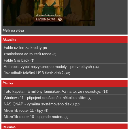
Přejít na videa
Aktuality
Fable uz len za kredity
(
0
)
zranitelnost ac routerů tenda
(
6
)
Fable 5 is back
(
5
)
Anthropic vypol najvykonejsie modely - pre vsetkych
(
16
)
Jak odhalit falešný USB flash disk?
(
20
)
Články
Táto kapela má milióny fanúšikov. Až na to, že neexistuje.
(
14
)
Windows 11 - připojení současně k několika sítím
(
7
)
NAS QNAP - výměna systémového disku
(
10
)
MikroTik router 11 - tipy
(
5
)
MikroTik router 10 - upgrade routeru
(
3
)
Reklama