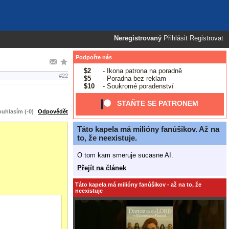
Neregistrovaný
Přihlásit
Registrovat
Podpořte nás
$2
- Ikona patrona na poradně
#22
$5
- Poradna bez reklam
$10
- Soukromé poradenství
STAŇTE SE PATRONEM
uhlasím (-0)
Odpovědět
Táto kapela má milióny fanúšikov. Až na
to, že neexistuje.
O tom kam smeruje sucasne AI.
Přejít na článek
Táto kapela má milióny fanúšikov - až na to, že
neexistuje