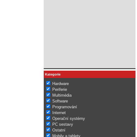
Kategorie
Hardware
Periferie
Multimédia
Software
Programování
Internet
Operační systémy
PC sestavy
Ostatní
Mobily a tablety