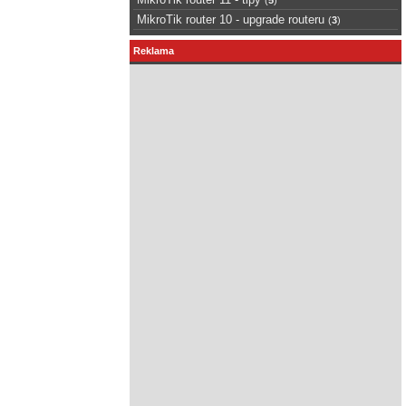
MikroTik router 10 - upgrade routeru
(
3
)
Reklama