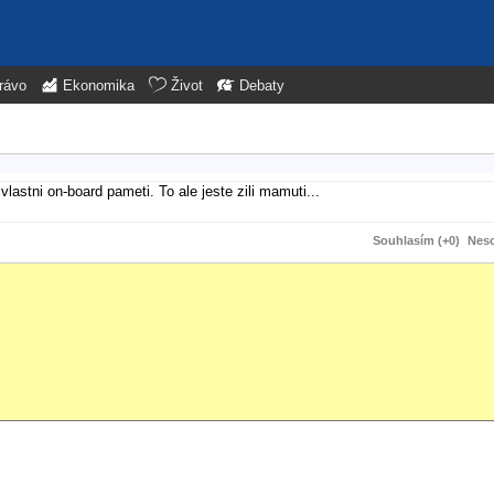
rávo
Ekonomika
Život
Debaty
vlastni on-board pameti. To ale jeste zili mamuti...
Souhlasím (+0)
Neso