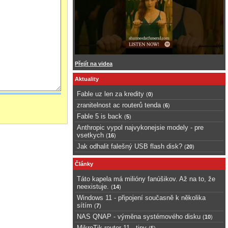
Přejít na videa
Aktuality
Fable uz len za kredity
(
0
)
zranitelnost ac routerů tenda
(
6
)
Fable 5 is back
(
5
)
Anthropic vypol najvykonejsie modely - pre
vsetkych
(
16
)
Jak odhalit falešný USB flash disk?
(
20
)
Články
Táto kapela má milióny fanúšikov. Až na to, že
neexistuje.
(
14
)
Windows 11 - připojení současně k několika
sítím
(
7
)
NAS QNAP - výměna systémového disku
(
10
)
MikroTik router 11 - tipy
(
5
)