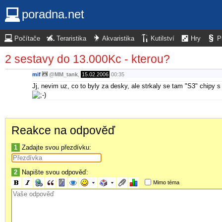
poradna.net
Počítače
Teraristika
Akvaristika
Kutilství
Hry
P
2 sestavy do 13.000Kc - kterou?
mif
@
MM_tank
,
15.02.2006
00:35
Jj, nevim uz, co to byly za desky, ale strkaly se tam "S3" chipy s 
Reakce na odpověď
1
Zadajte svou přezdívku:
2
Napište svou odpověď:
Mimo téma