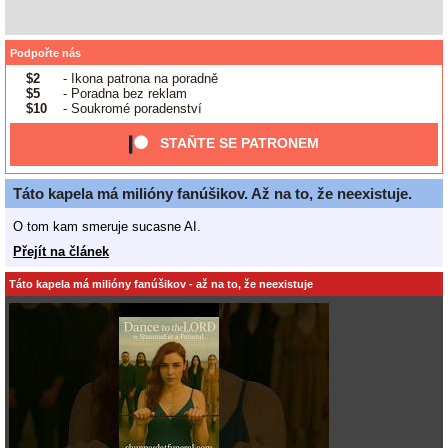
Podpořte nás
$2
- Ikona patrona na poradně
$5
- Poradna bez reklam
$10
- Soukromé poradenství
STAŇTE SE PATRONEM
Táto kapela má milióny fanúšikov. Až na to, že neexistuje.
O tom kam smeruje sucasne AI.
Přejít na článek
Táto kapela má milióny fanúšikov - až na to, že neexistuje