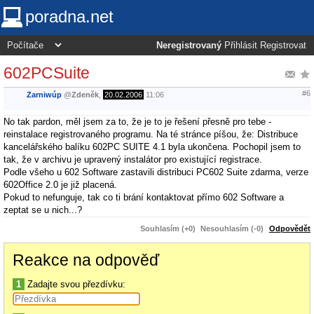
poradna.net
Neregistrovaný
Přihlásit
Registrovat
602PCSuite
#6
Zarniwúp
@
Zdeněk
,
20.02.2006
11:06
No tak pardon, měl jsem za to, že je to je řešení přesně pro tebe -
reinstalace registrovaného programu. Na té stránce píšou, že: Distribuce
kancelářského balíku 602PC SUITE 4.1 byla ukončena. Pochopil jsem to
tak, že v archivu je upravený instalátor pro existující registrace.
Podle všeho u 602 Software zastavili distribuci PC602 Suite zdarma, verze
602Office 2.0 je již placená.
Pokud to nefunguje, tak co ti brání kontaktovat přímo 602 Software a
zeptat se u nich...?
Souhlasím (+0)
Nesouhlasím (-0)
Odpovědět
Reakce na odpověď
1
Zadajte svou přezdívku: