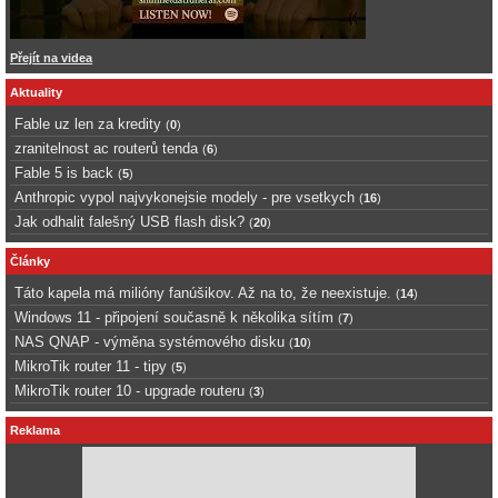
Přejít na videa
Aktuality
Fable uz len za kredity
(
0
)
zranitelnost ac routerů tenda
(
6
)
Fable 5 is back
(
5
)
Anthropic vypol najvykonejsie modely - pre vsetkych
(
16
)
Jak odhalit falešný USB flash disk?
(
20
)
Články
Táto kapela má milióny fanúšikov. Až na to, že neexistuje.
(
14
)
Windows 11 - připojení současně k několika sítím
(
7
)
NAS QNAP - výměna systémového disku
(
10
)
MikroTik router 11 - tipy
(
5
)
MikroTik router 10 - upgrade routeru
(
3
)
Reklama