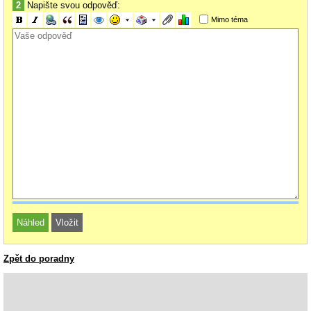
2
Napište svou odpověď:
Mimo téma
Zpět do poradny