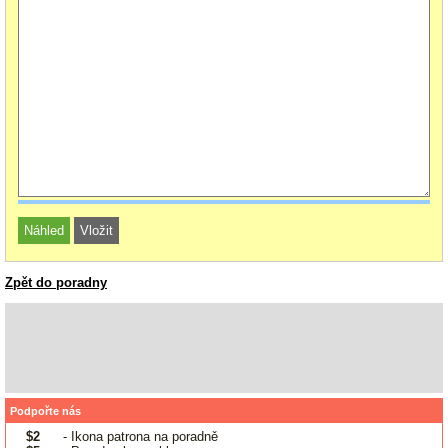
Zpět do poradny
Podpořte nás
$2
- Ikona patrona na poradně