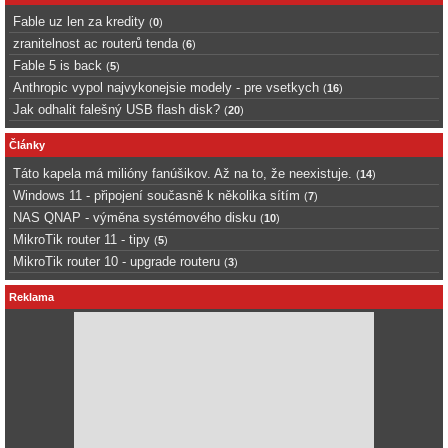
Fable uz len za kredity
(
0
)
zranitelnost ac routerů tenda
(
6
)
Fable 5 is back
(
5
)
Anthropic vypol najvykonejsie modely - pre vsetkych
(
16
)
Jak odhalit falešný USB flash disk?
(
20
)
Články
Táto kapela má milióny fanúšikov. Až na to, že neexistuje.
(
14
)
Windows 11 - připojení současně k několika sítím
(
7
)
NAS QNAP - výměna systémového disku
(
10
)
MikroTik router 11 - tipy
(
5
)
MikroTik router 10 - upgrade routeru
(
3
)
Reklama