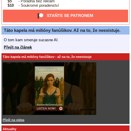
$5
- Poradna bez reklam
$10
- Soukromé poradenství
STAŇTE SE PATRONEM
Táto kapela má milióny fanúšikov. Až na to, že neexistuje.
O tom kam smeruje sucasne AI.
Přejít na článek
Táto kapela má milióny fanúšikov - až na to, že neexistuje
Přejít na videa
Aktuality