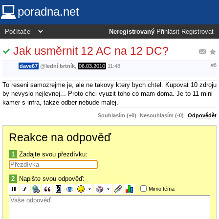
poradna.net
Neregistrovaný
Přihlásit
Registrovat
Jak usměrnit 12 AC na 12 DC?
#8
dave67
@
lední brtník
,
06.03.2010
11:48
To reseni samozrejme je, ale ne takovy ktery bych chtel. Kupovat 10 zdroju
by nevyslo nejlevnej... Proto chci vyuzit toho co mam doma. Je to 11 mini
kamer s infra, takze odber nebude malej.
Souhlasím (+0)
Nesouhlasím (-0)
Odpovědět
Reakce na odpověď
1
Zadajte svou přezdívku:
2
Napište svou odpověď:
Mimo téma