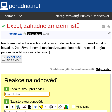
poradna.net
Neregistrovaný
Přihlásit
Registrovat
Excel, záhadné zmizení listů
#2
deadhead
,
15.03.2010
21:05
Nechcem rozhodne nikoho podceňovať, ale osobne som už riešil aj takú
hovadinu že užívateľ nemal maximalizované okno zošitu v exceli a tým
pádom nevidel spodok s listami :)
excel.png
58.72 KiB
Souhlasím (+0)
Nesouhlasím (-0)
Odpovědět
Reakce na odpověď
1
Zadajte svou přezdívku:
2
Napište svou odpověď:
Mimo téma