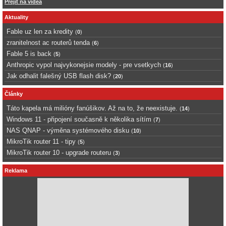
Přejít na videa
Aktuality
Fable uz len za kredity
(
0
)
zranitelnost ac routerů tenda
(
6
)
Fable 5 is back
(
5
)
Anthropic vypol najvykonejsie modely - pre vsetkych
(
16
)
Jak odhalit falešný USB flash disk?
(
20
)
Články
Táto kapela má milióny fanúšikov. Až na to, že neexistuje.
(
14
)
Windows 11 - připojení současně k několika sítím
(
7
)
NAS QNAP - výměna systémového disku
(
10
)
MikroTik router 11 - tipy
(
5
)
MikroTik router 10 - upgrade routeru
(
3
)
Reklama