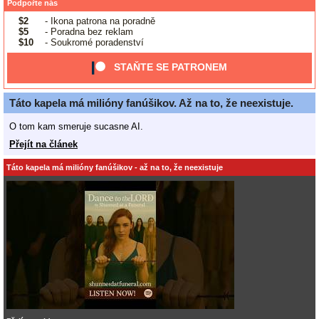
Podpořte nás
$2
- Ikona patrona na poradně
$5
- Poradna bez reklam
$10
- Soukromé poradenství
STAŇTE SE PATRONEM
Táto kapela má milióny fanúšikov. Až na to, že neexistuje.
O tom kam smeruje sucasne AI.
Přejít na článek
Táto kapela má milióny fanúšikov - až na to, že neexistuje