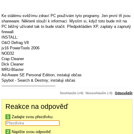
Ke stálému svěžímu zdraví PC používám tyto programy. Jen první tři jsou
shareware. Některé slouží k informaci. Myslím si, když toto bude mít na
PC běžný uživatel tak to bude stačit. Předpokládám XP, zaplaty a zapnutý
firewall.
INSTALL:
O&O Defrag V8
jv16 PowerTools 2006
NOD32
Crap Cleaner
Dick Cleaner
MRU-Blaster
Ad-Aware SE Personal Edition; instaluji občas
Spybot - Search & Destroy; instaluji občas
---------------------------------------------
NO-INSTALL:
Souhlasím (+0)
Nesouhlasím (-0)
Odpovědět
pagedfrg
HijackThis
Reakce na odpověď
CWShredder 2.19; instaluji občas
MyUninstaller
1
Zadajte svou přezdívku:
ProcessExplorer WXP
Filemon 7.01
Regmon 7.0
2
Napište svou odpověď: