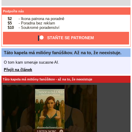
Podpořte nás
$2
- Ikona patrona na poradně
$5
- Poradna bez reklam
$10
- Soukromé poradenství
STAŇTE SE PATRONEM
Táto kapela má milióny fanúšikov. Až na to, že neexistuje.
O tom kam smeruje sucasne AI.
Přejít na článek
Táto kapela má milióny fanúšikov - až na to, že neexistuje