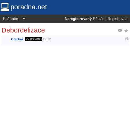
poradna.net
Neregistrovaný
Přihlásit
Registrovat
Debordelizace
#8
OtaDrak
,
27.03.2006
22:12