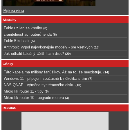
Přejít na videa
Aktuality
Fable uz len za kredity
(
0
)
zranitelnost ac routerů tenda
(
6
)
Fable 5 is back
(
5
)
Anthropic vypol najvykonejsie modely - pre vsetkych
(
16
)
Jak odhalit falešný USB flash disk?
(
20
)
Články
Táto kapela má milióny fanúšikov. Až na to, že neexistuje.
(
14
)
Windows 11 - připojení současně k několika sítím
(
7
)
NAS QNAP - výměna systémového disku
(
10
)
MikroTik router 11 - tipy
(
5
)
MikroTik router 10 - upgrade routeru
(
3
)
Reklama