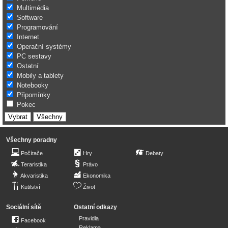
Multimédia
Software
Programování
Internet
Operační systémy
PC sestavy
Ostatní
Mobily a tablety
Notebooky
Připomínky
Pokec
Všechny poradny
Počítače
Hry
Debaty
Teraristika
Právo
Akvaristika
Ekonomika
Kutilství
Život
Sociální sítě
Ostatní odkazy
Pravidla
Facebook
Reklama