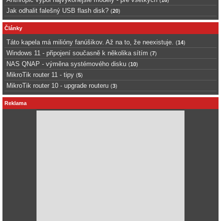
(
16
)
Jak odhalit falešný USB flash disk?
(
20
)
Články
Táto kapela má milióny fanúšikov. Až na to, že neexistuje.
(
14
)
Windows 11 - připojení současně k několika sítím
(
7
)
NAS QNAP - výměna systémového disku
(
10
)
MikroTik router 11 - tipy
(
5
)
MikroTik router 10 - upgrade routeru
(
3
)
Reklama