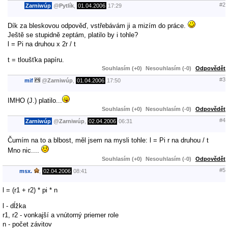
#2
Zarniwúp
@
Pytlík
,
01.04.2006
17:29
Dík za bleskovou odpověď, vstřebávám ji a mizím do práce.
Ještě se stupidně zeptám, platilo by i tohle?
l = Pi na druhou x 2r / t
t = tloušťka papíru.
Souhlasím (+0)
Nesouhlasím (-0)
Odpovědět
#3
mif
@
Zarniwúp
,
01.04.2006
17:50
IMHO (J.) platilo...
Souhlasím (+0)
Nesouhlasím (-0)
Odpovědět
#4
Zarniwúp
@
Zarniwúp
,
02.04.2006
06:31
Čumím na to a blbost, měl jsem na mysli tohle: l = Pi r na druhou / t
Mno nic....
Souhlasím (+0)
Nesouhlasím (-0)
Odpovědět
#5
msx.
,
02.04.2006
08:41
l = (r1 + r2) * pi * n
l - dĺžka
r1, r2 - vonkajší a vnútorný priemer role
n - počet závitov