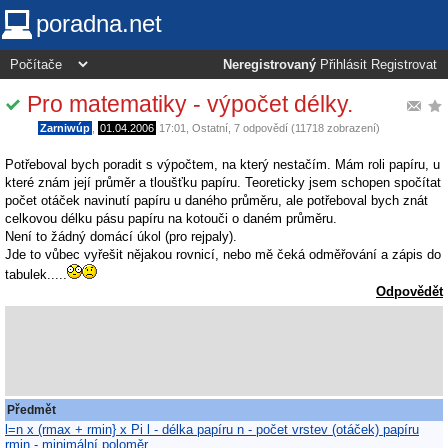
poradna.net
Neregistrovaný
Přihlásit
Registrovat
Pro matematiky - výpočet délky.
Zarniwúp
,
01.04.2006
17:01
,
Ostatní
, 7 odpovědí (11718 zobrazení)
Potřeboval bych poradit s výpočtem, na který nestačím. Mám roli papíru, u
které znám její průměr a tloušťku papíru. Teoreticky jsem schopen spočítat
počet otáček navinutí papíru u daného průměru, ale potřeboval bych znát
celkovou délku pásu papíru na kotouči o daném průměru.
Není to žádný domácí úkol (pro rejpaly).
Jde to vůbec vyřešit nějakou rovnicí, nebo mě čeká odměřování a zápis do
tabulek.....
Odpovědět
Předmět
l=n x (rmax + rmin} x Pi l - délka papíru n - počet vrstev (otáček) papíru
rmin - minimální poloměr…