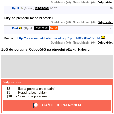
Souhlasím (+0)
Nesouhlasím (-0)
Odpovědět
#6
Pytlík
@
msx.
,
02.04.2006
08:57
Díky za přepsání mého vzorečku....
Souhlasím (+0)
Nesouhlasím (-0)
Odpovědět
#7
Kurt
@
Pytlík
,
02.04.2006
09:00
Běžné...
http://poradna.net/beta/thread.php?qst=14855#re-153 14
Souhlasím (+0)
Nesouhlasím (-0)
Odpovědět
Zpět do poradny
Odpovědět na původní otázku
Nahoru
Podpořte nás
$2
- Ikona patrona na poradně
$5
- Poradna bez reklam
$10
- Soukromé poradenství
STAŇTE SE PATRONEM