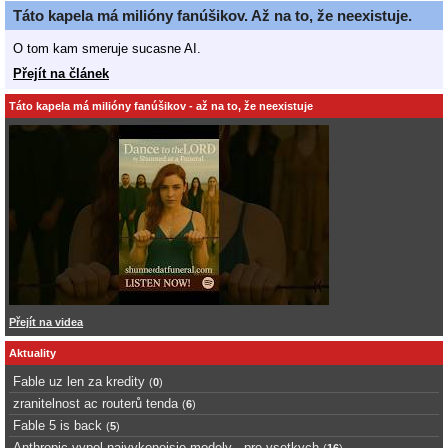
Táto kapela má milióny fanúšikov. Až na to, že neexistuje.
O tom kam smeruje sucasne AI.
Přejít na článek
Táto kapela má milióny fanúšikov - až na to, že neexistuje
Přejít na videa
Aktuality
Fable uz len za kredity
(
0
)
zranitelnost ac routerů tenda
(
6
)
Fable 5 is back
(
5
)
Anthropic vypol najvykonejsie modely - pre vsetkych