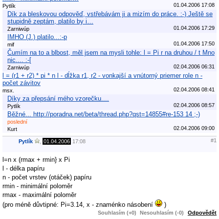
01.04.2006 17:08
Pytlík
Dík za bleskovou odpověď, vstřebávám ji a mizím do práce. :-) Ještě se
stupidně zeptám, platilo by i…
01.04.2006 17:29
Zarniwúp
IMHO (J.) platilo...:-p
01.04.2006 17:50
mif
Čumím na to a blbost, měl jsem na mysli tohle: l = Pi r na druhou / t Mno
nic.... :-[
02.04.2006 06:31
Zarniwúp
l = (r1 + r2) * pi * n l - dĺžka r1, r2 - vonkajší a vnútorný priemer role n -
počet závitov
02.04.2006 08:41
msx.
Díky za přepsání mého vzorečku....
02.04.2006 08:57
Pytlík
Běžné... http://poradna.net/beta/thread.php?qst=14855#re-153 14 ;-)
poslední
02.04.2006 09:00
Kurt
#1
Pytlík
,
01.04.2006
17:08
l=n x (rmax + rmin} x Pi
l - délka papíru
n - počet vrstev (otáček) papíru
rmin - minimální poloměr
rmax - maximální poloměr
(pro méně důvtipné: Pi=3.14, x - znaménko násobení
)
Souhlasím (+0)
Nesouhlasím (-0)
Odpovědět