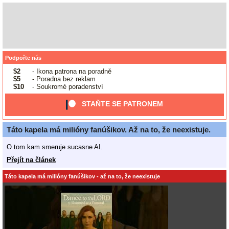
Podpořte nás
$2
- Ikona patrona na poradně
$5
- Poradna bez reklam
$10
- Soukromé poradenství
STAŇTE SE PATRONEM
Táto kapela má milióny fanúšikov. Až na to, že neexistuje.
O tom kam smeruje sucasne AI.
Přejít na článek
Táto kapela má milióny fanúšikov - až na to, že neexistuje