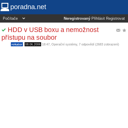
poradna.net
Neregistrovaný
Přihlásit
Registrovat
HDD v USB boxu a nemožnost
přístupu na soubor
rokator
,
08.06.2006
18:47
,
Operační systémy
, 7 odpovědí (2683 zobrazení)