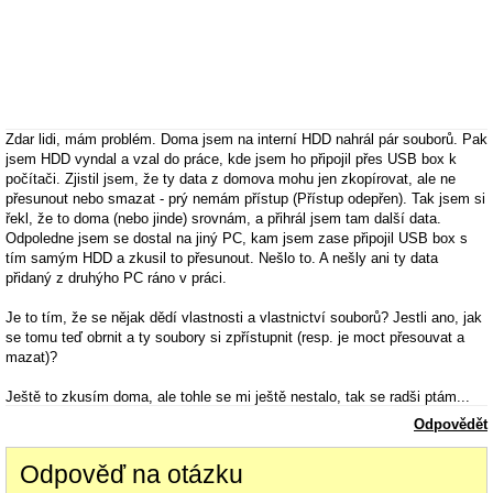
Zdar lidi, mám problém. Doma jsem na interní HDD nahrál pár souborů. Pak
jsem HDD vyndal a vzal do práce, kde jsem ho připojil přes USB box k
počítači. Zjistil jsem, že ty data z domova mohu jen zkopírovat, ale ne
přesunout nebo smazat - prý nemám přístup (Přístup odepřen). Tak jsem si
řekl, že to doma (nebo jinde) srovnám, a přihrál jsem tam další data.
Odpoledne jsem se dostal na jiný PC, kam jsem zase připojil USB box s
tím samým HDD a zkusil to přesunout. Nešlo to. A nešly ani ty data
přidaný z druhýho PC ráno v práci.
Je to tím, že se nějak dědí vlastnosti a vlastnictví souborů? Jestli ano, jak
se tomu teď obrnit a ty soubory si zpřístupnit (resp. je moct přesouvat a
mazat)?
Ještě to zkusím doma, ale tohle se mi ještě nestalo, tak se radši ptám...
Díky.
Odpovědět
Odpověď na otázku