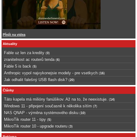
Přejít na videa
Aktuality
Fable uz len za kredity
(
0
)
zranitelnost ac routerů tenda
(
6
)
Fable 5 is back
(
5
)
Anthropic vypol najvykonejsie modely - pre vsetkych
(
16
)
Jak odhalit falešný USB flash disk?
(
20
)
Články
Táto kapela má milióny fanúšikov. Až na to, že neexistuje.
(
14
)
Windows 11 - připojení současně k několika sítím
(
7
)
NAS QNAP - výměna systémového disku
(
10
)
MikroTik router 11 - tipy
(
5
)
MikroTik router 10 - upgrade routeru
(
3
)
Reklama