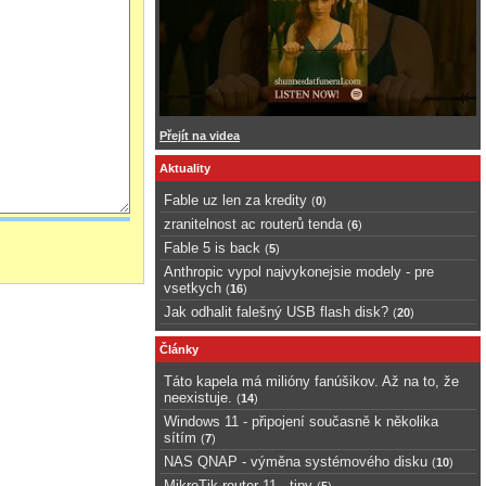
Přejít na videa
Aktuality
Fable uz len za kredity
(
0
)
zranitelnost ac routerů tenda
(
6
)
Fable 5 is back
(
5
)
Anthropic vypol najvykonejsie modely - pre
vsetkych
(
16
)
Jak odhalit falešný USB flash disk?
(
20
)
Články
Táto kapela má milióny fanúšikov. Až na to, že
neexistuje.
(
14
)
Windows 11 - připojení současně k několika
sítím
(
7
)
NAS QNAP - výměna systémového disku
(
10
)
MikroTik router 11 - tipy
(
5
)