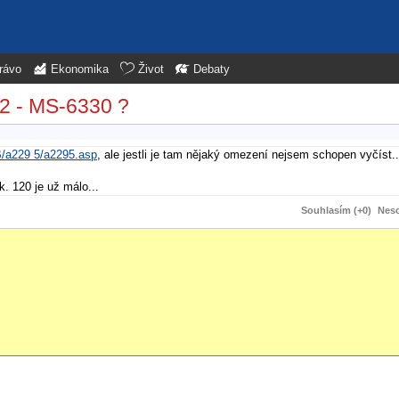
rávo
Ekonomika
Život
Debaty
2 - MS-6330 ?
B/a229 5/a2295.asp
, ale jestli je tam nějaký omezení nejsem schopen vyčíst..
k. 120 je už málo...
Souhlasím (+0)
Neso