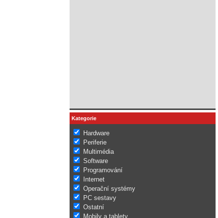
Kategorie
Hardware
Periferie
Multimédia
Software
Programování
Internet
Operační systémy
PC sestavy
Ostatní
Mobily a tablety