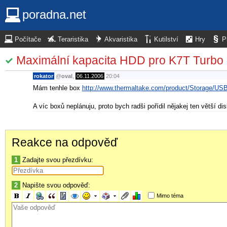
poradna.net
Počítače
Teraristika
Akvaristika
Kutilství
Hry
P
Maximální kapacita HDD pro K7T Turbo 
rokator
@
oval
,
06.11.2006
20:04
Mám tenhle box
http://www.thermaltake.com/product/Storage/US
A víc boxů neplánuju, proto bych radši pořídil nějakej ten větší dis
Reakce na odpověď
1
Zadajte svou přezdívku:
2
Napište svou odpověď:
Mimo téma