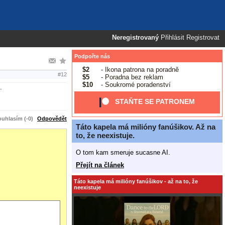
Neregistrovaný
Přihlásit
Registrovat
Podpořte nás
$2
- Ikona patrona na poradně
#12
$5
- Poradna bez reklam
$10
- Soukromé poradenství
.
STAŇTE SE PATRONEM
uhlasím (-0)
Odpovědět
Táto kapela má milióny fanúšikov. Až na
to, že neexistuje.
O tom kam smeruje sucasne AI.
Přejít na článek
Táto kapela má milióny fanúšikov - až na to, že
neexistuje