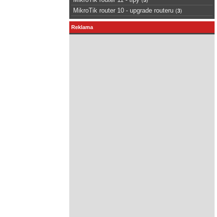
MikroTik router 10 - upgrade routeru
(
3
)
Reklama