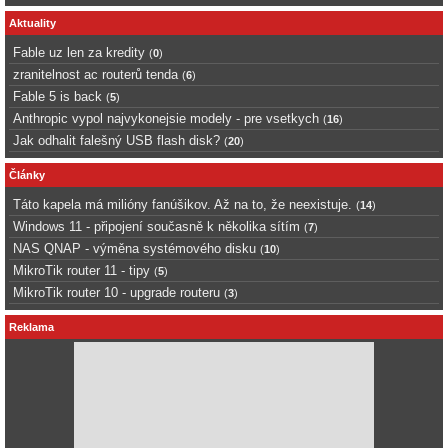
Aktuality
Fable uz len za kredity
(
0
)
zranitelnost ac routerů tenda
(
6
)
Fable 5 is back
(
5
)
Anthropic vypol najvykonejsie modely - pre vsetkych
(
16
)
Jak odhalit falešný USB flash disk?
(
20
)
Články
Táto kapela má milióny fanúšikov. Až na to, že neexistuje.
(
14
)
Windows 11 - připojení současně k několika sítím
(
7
)
NAS QNAP - výměna systémového disku
(
10
)
MikroTik router 11 - tipy
(
5
)
MikroTik router 10 - upgrade routeru
(
3
)
Reklama