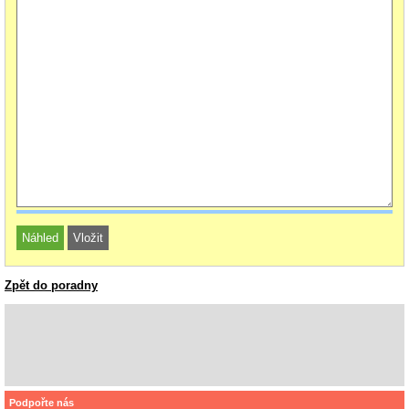
Zpět do poradny
Podpořte nás