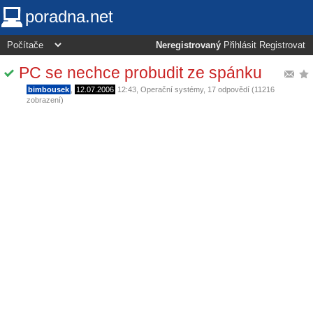
poradna.net
Neregistrovaný
Přihlásit
Registrovat
PC se nechce probudit ze spánku
bimbousek
,
12.07.2006
12:43
,
Operační systémy
, 17 odpovědí (11216
zobrazení)