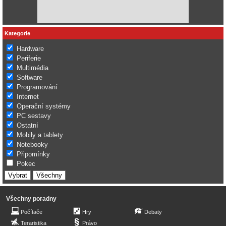
Kategorie
Hardware
Periferie
Multimédia
Software
Programování
Internet
Operační systémy
PC sestavy
Ostatní
Mobily a tablety
Notebooky
Připomínky
Pokec
Všechny poradny
Počítače
Hry
Debaty
Teraristika
Právo