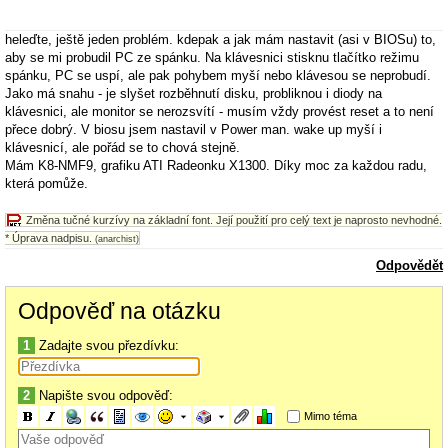
heleďte, ještě jeden problém. kdepak a jak mám nastavit (asi v BIOSu) to,
aby se mi probudil PC ze spánku. Na klávesnici stisknu tlačítko režimu
spánku, PC se uspí, ale pak pohybem myší nebo klávesou se neprobudí.
Jako má snahu - je slyšet rozběhnutí disku, probliknou i diody na
klávesnici, ale monitor se nerozsvítí - musím vždy provést reset a to není
přece dobrý. V biosu jsem nastavil v Power man. wake up myší i
klávesnicí, ale pořád se to chová stejně.
Mám K8-NMF9, grafiku ATI Radeonku X1300. Díky moc za každou radu,
která pomůže.
Změna tučné kurzívy na základní font. Její použití pro celý text je naprosto nevhodné.
* Úprava nadpisu.
(anarchist)
Odpovědět
Odpověď na otázku
1
Zadajte svou přezdívku:
2
Napište svou odpověď:
Mimo téma