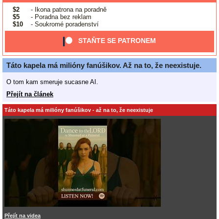
$2
- Ikona patrona na poradně
$5
- Poradna bez reklam
$10
- Soukromé poradenství
STAŇTE SE PATRONEM
Táto kapela má milióny fanúšikov. Až na to, že neexistuje.
O tom kam smeruje sucasne AI.
Přejít na článek
Táto kapela má milióny fanúšikov - až na to, že neexistuje
Přejít na videa