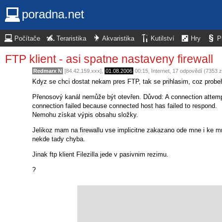
poradna.net
Počítače
Teraristika
Akvaristika
Kutilství
Hry
P
FTP klient - asi spatne nastaveny firewall
Redmarx N
[84.42.159.xxx],
01.08.2006
00:15
,
Internet
, 17 odpovědí (7353 
Kdyz se chci dostat nekam pres FTP, tak se prihlasim, coz probeh
Přenosový kanál nemůže být otevřen. Důvod: A connection attempt f
connection failed because connected host has failed to respond.
Nemohu získat výpis obsahu složky.
Jelikoz mam na firewallu vse implicitne zakazano ode mne i ke m
nekde tady chyba.
Jinak ftp klient Filezilla jede v pasivnim rezimu.
?