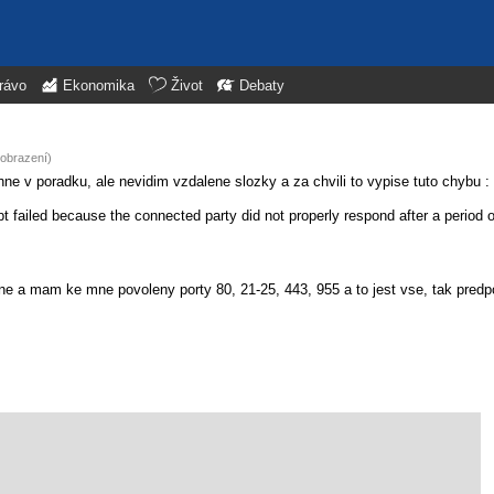
rávo
Ekonomika
Život
Debaty
zobrazení)
ne v poradku, ale nevidim vzdalene slozky a za chvili to vypise tuto chybu :
ailed because the connected party did not properly respond after a period of
ne a mam ke mne povoleny porty 80, 21-25, 443, 955 a to jest vse, tak pred