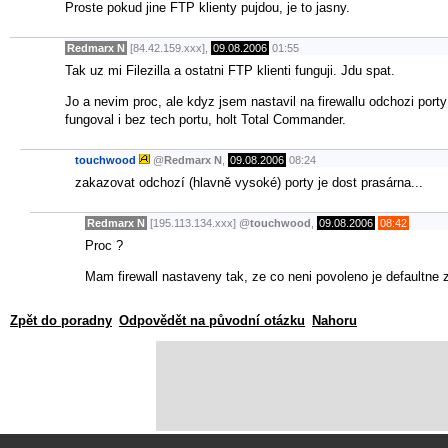
Proste pokud jine FTP klienty pujdou, je to jasny.
Redmarx N
[84.42.159.xxx],
09.08.2006
01:55
Tak uz mi Filezilla a ostatni FTP klienti funguji. Jdu spat.
Jo a nevim proc, ale kdyz jsem nastavil na firewallu odchozi por
fungoval i bez tech portu, holt Total Commander.
touchwood
@
Redmarx N
,
09.08.2006
08:24
zakazovat odchozí (hlavně vysoké) porty je dost prasárna...
Redmarx N
[195.113.134.xxx]
@
touchwood
,
09.08.2006
08:42
Proc ?
Mam firewall nastaveny tak, ze co neni povoleno je defaultne
Zpět do poradny
Odpovědět na původní otázku
Nahoru