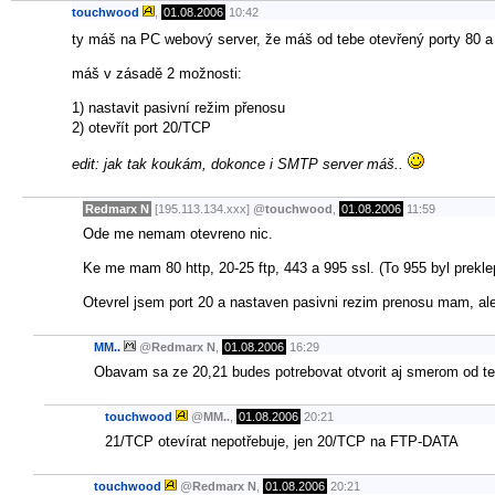
touchwood
,
01.08.2006
10:42
ty máš na PC webový server, že máš od tebe otevřený porty 80 
máš v zásadě 2 možnosti:
1) nastavit pasivní režim přenosu
2) otevřít port 20/TCP
edit: jak tak koukám, dokonce i SMTP server máš..
Redmarx N
[195.113.134.xxx]
@
touchwood
,
01.08.2006
11:59
Ode me nemam otevreno nic.
Ke me mam 80 http, 20-25 ftp, 443 a 995 ssl. (To 955 byl prekle
Otevrel jsem port 20 a nastaven pasivni rezim prenosu mam, al
MM..
@
Redmarx N
,
01.08.2006
16:29
Obavam sa ze 20,21 budes potrebovat otvorit aj smerom od te
touchwood
@
MM..
,
01.08.2006
20:21
21/TCP otevírat nepotřebuje, jen 20/TCP na FTP-DATA
touchwood
@
Redmarx N
,
01.08.2006
20:21