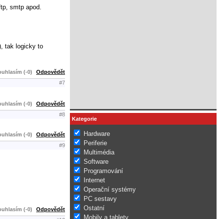
ftp, smtp apod.
, tak logicky to
uhlasím (-0)
Odpovědět
#7
uhlasím (-0)
Odpovědět
#8
Kategorie
Hardware
uhlasím (-0)
Odpovědět
Periferie
#9
Multimédia
Software
Programování
Internet
Operační systémy
PC sestavy
Ostatní
uhlasím (-0)
Odpovědět
Mobily a tablety