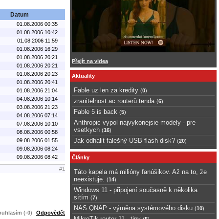
Datum
01.08.2006 00:35
01.08.2006 10:42
01.08.2006 11:59
01.08.2006 16:29
01.08.2006 20:21
Přejít na videa
01.08.2006 20:21
01.08.2006 20:23
Aktuality
01.08.2006 20:41
Fable uz len za kredity
01.08.2006 21:04
(
0
)
04.08.2006 10:14
zranitelnost ac routerů tenda
(
6
)
03.08.2006 21:23
Fable 5 is back
(
5
)
04.08.2006 07:14
Anthropic vypol najvykonejsie modely - pre
07.08.2006 10:10
vsetkych
(
16
)
08.08.2006 00:58
Jak odhalit falešný USB flash disk?
09.08.2006 01:55
(
20
)
09.08.2006 08:24
09.08.2006 08:42
Články
#1
Táto kapela má milióny fanúšikov. Až na to, že
neexistuje.
(
14
)
Windows 11 - připojení současně k několika
sítím
(
7
)
NAS QNAP - výměna systémového disku
(
10
)
uhlasím (-0)
Odpovědět
MikroTik router 11 - tipy
(
5
)