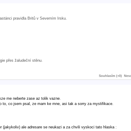
tánci pravidla Britů v Severním Irsku.
rgie přes žaludeční stěnu.
Souhlasím (+0)
Neso
kze me neberte zase az tolik vazne.
, co jsem psal, ze mam ke mne, asi tak a sorry za mystifikace.
 (jakykoliv) ale adresare se neukazi a za chvili vyskoci tato hlaska :