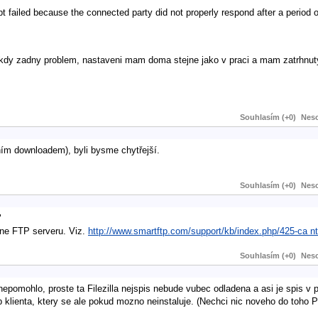
ailed because the connected party did not properly respond after a period of
ikdy zadny problem, nastaveni mam doma stejne jako v praci a mam zatrhnut
Souhlasím (+0)
Neso
ím downloadem), byli bysme chytřejší.
Souhlasím (+0)
Neso
"
rane FTP serveru. Viz.
http://www.smartftp.com/support/kb/index.php/425-ca nt
Souhlasím (+0)
Neso
o nepomohlo, proste ta Filezilla nejspis nebude vubec odladena a asi je spis v 
ftp klienta, ktery se ale pokud mozno neinstaluje. (Nechci nic noveho do toho P