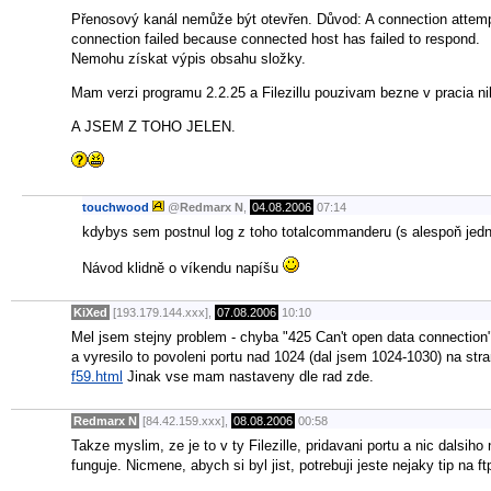
Přenosový kanál nemůže být otevřen. Důvod: A connection attempt f
connection failed because connected host has failed to respond.
Nemohu získat výpis obsahu složky.
Mam verzi programu 2.2.25 a Filezillu pouzivam bezne v pracia n
A JSEM Z TOHO JELEN.
touchwood
@
Redmarx N
,
04.08.2006
07:14
kdybys sem postnul log z toho totalcommanderu (s alespoň jedn
Návod klidně o víkendu napíšu
KiXed
[193.179.144.xxx],
07.08.2006
10:10
Mel jsem stejny problem - chyba "425 Can't open data connection
a vyresilo to povoleni portu nad 1024 (dal jsem 1024-1030) na st
f59.html
Jinak vse mam nastaveny dle rad zde.
Redmarx N
[84.42.159.xxx],
08.08.2006
00:58
Takze myslim, ze je to v ty Filezille, pridavani portu a nic dalsih
funguje. Nicmene, abych si byl jist, potrebuji jeste nejaky tip na 