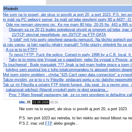
Předmět
Nie som na to expert, ale skus si povolit aj port 20, a port 1023. P.S. ten p
ty máš na PC webový server, že máš od tebe otevřený porty 80 a 443? :-
Ode me nemam otevreno nic. Ke me mam 80 http, 20-25 ftp, 443 a 995 ss
Obavam sa ze 20,21 budes potrebovat otvorit aj smerom od teba, inac
21/TCP otevírat nepotřebuje, jen 20/TCP na FTP-DATA
"k tobě" mít tyto porty otevřené opravdu nemusíš. Na těchto portech pos
já vás varuju, já fakt napíšu nějaký manuál!! Tyhle otázky ohledně ftp se 
A co je to to FTP?
Ty nevis? FTP: Fuck the police. Coined in early 1998 by a C.B. local. It 
Taky je to mimo jine Vyspat se s papežem, nebo Se vyspat s Provos, po
To touchwood : Bude manualek ??? Jinak ja ted mam hodne prace a jsem t
kdybys sem postnul log z toho totalcommanderu (s alespoň jedním downl
Mel jsem stejny problem - chyba "425 Can't open data connection" a vyresi
Takze myslim, ze je to v ty Filezille, pridavani portu a nic dalsiho nepomohl
Tak uz mi Filezilla a ostatni FTP klienti funguji. Jdu spat. Jo a nevim proc
zakazovat odchozí (hlavně vysoké) porty je dost prasárna...
Proc ? Mam firewall nastaveny tak, ze co neni povoleno je defaultne 
MM..
,
01.08.2006
00:35
Nie som na to expert, ale skus si povolit aj port 20, a port 1023.
P.S. ten port 1023 asi netreba, to len niekto asi tresol blbost na 
P.S.2. inac vid
FTP
alebo google...