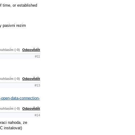
 time, or established
y pasivni rezim
uhlasím (-0)
Odpovědět
#11
uhlasím (-0)
Odpovědět
#13
-open-data-connection-
uhlasím (-0)
Odpovědět
#14
praci nahoda, ze
C instalovat)