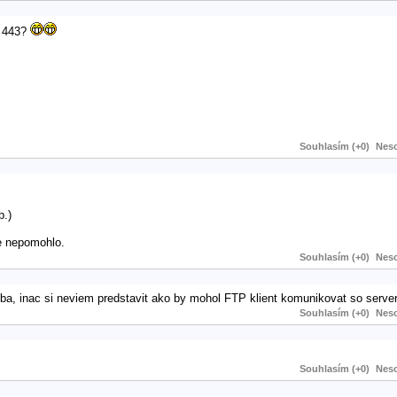
a 443?
Souhlasím (+0)
Neso
p.)
e nepomohlo.
Souhlasím (+0)
Neso
ba, inac si neviem predstavit ako by mohol FTP klient komunikovat so serve
Souhlasím (+0)
Neso
Souhlasím (+0)
Neso