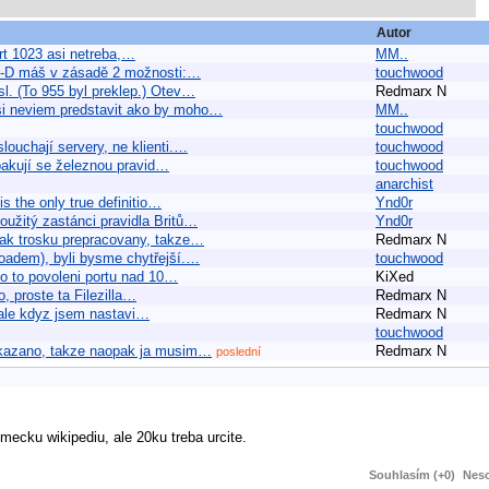
Autor
ort 1023 asi netreba,…
MM..
D:-D máš v zásadě 2 možnosti:…
touchwood
l. (To 955 byl preklep.) Otev…
Redmarx N
 si neviem predstavit ako by moho…
MM..
touchwood
louchají servery, ne klienti.…
touchwood
opakují se železnou pravid…
touchwood
anarchist
is the only true definitio…
Ynd0r
užitý zastánci pravidla Britů…
Ynd0r
ak trosku prepracovany, takze…
Redmarx N
oadem), byli bysme chytřejší.…
touchwood
lo to povoleni portu nad 10…
KiXed
o, proste ta Filezilla…
Redmarx N
, ale kdyz jsem nastavi…
Redmarx N
touchwood
zakazano, takze naopak ja musim…
Redmarx N
poslední
nemecku wikipediu, ale 20ku treba urcite.
Souhlasím (+0)
Neso