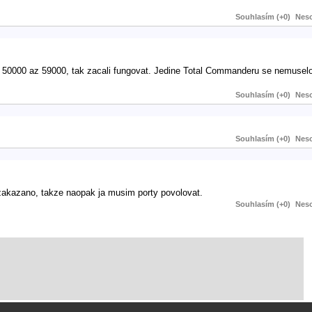
Souhlasím (+0)
Neso
ty 50000 az 59000, tak zacali fungovat. Jedine Total Commanderu se nemuselo
Souhlasím (+0)
Neso
Souhlasím (+0)
Neso
 zakazano, takze naopak ja musim porty povolovat.
Souhlasím (+0)
Neso