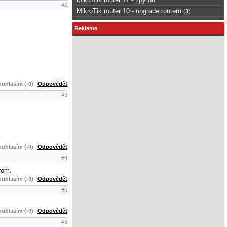
#2
MikroTik router 10 - upgrade routeru
(
3
)
Reklama
uhlasím (-0)
Odpovědět
#3
uhlasím (-0)
Odpovědět
#4
rom.
uhlasím (-0)
Odpovědět
#6
uhlasím (-0)
Odpovědět
#5