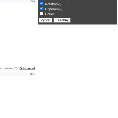
#12
Notebooky
Připomínky
Pokec
uhlasím (-0)
Odpovědět
#10