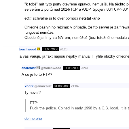
"k tobě" mít tyto porty otevřené opravdu nemusíš. Na těchto p
serverům z portů nad 1024/TCP a /UDP. Spojení 80/TCP->80/
edit:
schválně si to ověř pomocí
netstat -ano
Ohledně pasivního režimu: v případě, že ftp server je za firewa
fungovat nemůže.
Obdobně jsi-li ty za NATem, nemůžeš (bez totožného modulu v
touchwood
,
01.08.2006
20:23
já vás varuju, já fakt napíšu nějaký manuál!! Tyhle otázky ohledn
anarchist
@
touchwood
,
01.08.2006
20:41
A co je to to FTP?
Ynd0r
@
anarchist
,
01.08.2006
21:04
Ty nevis?
FTP:
F
uck
t
he
p
olice. Coined in early 1998 by a C.B. local. It is 
define.php