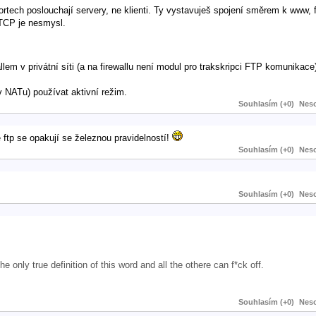
ortech poslouchají servery, ne klienti. Ty vystavuješ spojení směrem k www, 
TCP je nesmysl.
llem v privátní síti (a na firewallu není modul pro trakskripci FTP komunikace)
 NATu) používat aktivní režim.
Souhlasím (+0)
Neso
ě ftp se opakují se železnou pravidelností!
Souhlasím (+0)
Neso
Souhlasím (+0)
Neso
the only true definition of this word and all the othere can f*ck off.
Souhlasím (+0)
Neso