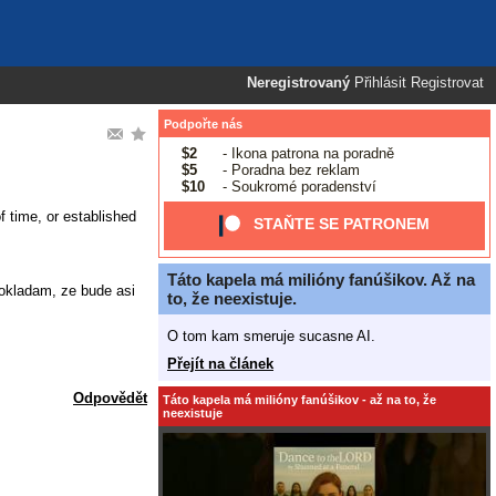
Neregistrovaný
Přihlásit
Registrovat
Podpořte nás
$2
- Ikona patrona na poradně
$5
- Poradna bez reklam
$10
- Soukromé poradenství
 time, or established
STAŇTE SE PATRONEM
Táto kapela má milióny fanúšikov. Až na
pokladam, ze bude asi
to, že neexistuje.
O tom kam smeruje sucasne AI.
Přejít na článek
Odpovědět
Táto kapela má milióny fanúšikov - až na to, že
neexistuje