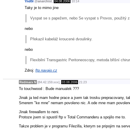
Ynd0r
@
anarchist
,
04.08.2006
10:14
Taky je to mimo jine
Vyspat se s papežem, nebo Se vyspat s Provos, použitý zas
nebo
Překazil kabeláž kroucené dvoulinky.
nebo
Flexibilní Transgastric Peritoneoscopy, metoda břišní chiru
Zdroj:
ftp.navajo.cz
Redmarx N
[84.42.159.xxx],
03.08.2006
21:23
To touchwood : Bude manualek ???
Jinak ja ted mam hodne prace a jsem tak trosku prepracovany, ta
Smerem "ke mne" nemam povoleno nic. A ode mne mam povoleno to
Jinak firewallem to neni.
Protoze jsem si spustil ftp v Total Commanderu a spojilo me to.
Takze problem je v programu Filezilla, kterym se pripojim na server