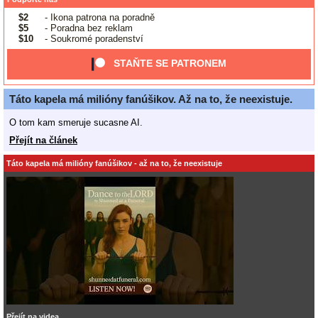
$2
- Ikona patrona na poradně
$5
- Poradna bez reklam
$10
- Soukromé poradenství
STAŇTE SE PATRONEM
Táto kapela má milióny fanúšikov. Až na to, že neexistuje.
O tom kam smeruje sucasne AI.
Přejít na článek
Táto kapela má milióny fanúšikov - až na to, že neexistuje
Přejít na videa