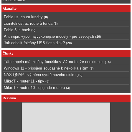
Aktuality
Fable uz len za kredity
(
0
)
zranitelnost ac routerů tenda
(
6
)
Fable 5 is back
(
5
)
Anthropic vypol najvykonejsie modely - pre vsetkych
(
16
)
Jak odhalit falešný USB flash disk?
(
20
)
Články
Táto kapela má milióny fanúšikov. Až na to, že neexistuje.
(
14
)
Windows 11 - připojení současně k několika sítím
(
7
)
NAS QNAP - výměna systémového disku
(
10
)
MikroTik router 11 - tipy
(
5
)
MikroTik router 10 - upgrade routeru
(
3
)
Reklama