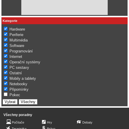
Kategorie
Hardware
Periferie
Multimédia
Software
Programování
Internet
Operační systémy
PC sestavy
Ostatní
Mobily a tablety
Notebooky
Připomínky
Pokec
Všechny poradny
Počítače
Hry
Debaty
Teraristika
Právo