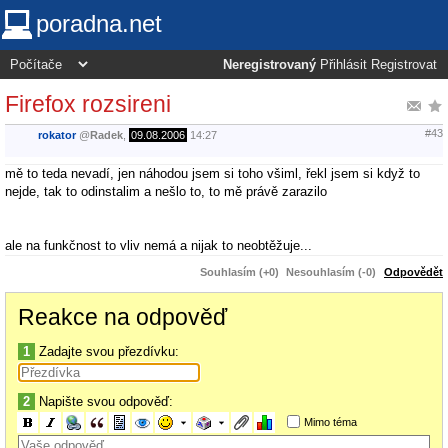
poradna.net
Neregistrovaný
Přihlásit
Registrovat
Firefox rozsireni
#43
rokator
@
Radek
,
09.08.2006
14:27
mě to teda nevadí, jen náhodou jsem si toho všiml, řekl jsem si když to
nejde, tak to odinstalim a nešlo to, to mě právě zarazilo
ale na funkčnost to vliv nemá a nijak to neobtěžuje...
Souhlasím (+0)
Nesouhlasím (-0)
Odpovědět
Reakce na odpověď
1
Zadajte svou přezdívku:
2
Napište svou odpověď:
Mimo téma