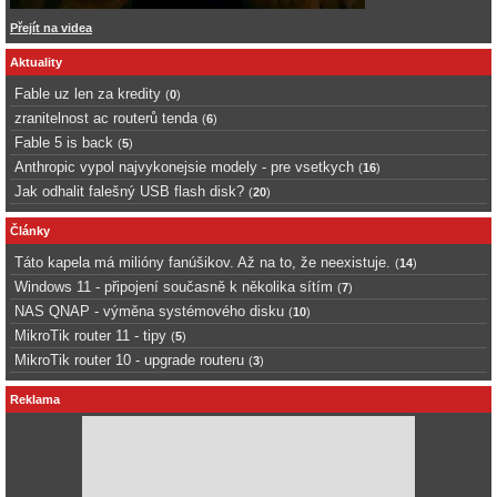
Přejít na videa
Aktuality
Fable uz len za kredity
(
0
)
zranitelnost ac routerů tenda
(
6
)
Fable 5 is back
(
5
)
Anthropic vypol najvykonejsie modely - pre vsetkych
(
16
)
Jak odhalit falešný USB flash disk?
(
20
)
Články
Táto kapela má milióny fanúšikov. Až na to, že neexistuje.
(
14
)
Windows 11 - připojení současně k několika sítím
(
7
)
NAS QNAP - výměna systémového disku
(
10
)
MikroTik router 11 - tipy
(
5
)
MikroTik router 10 - upgrade routeru
(
3
)
Reklama