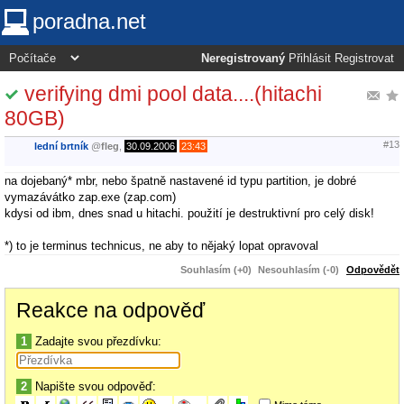
poradna.net
Neregistrovaný
Přihlásit
Registrovat
verifying dmi pool data....(hitachi
80GB)
#13
lední brtník
@
fleg
,
30.09.2006
23:43
na dojebaný* mbr, nebo špatně nastavené id typu partition, je dobré
vymazávátko zap.exe (zap.com)
kdysi od ibm, dnes snad u hitachi. použití je destruktivní pro celý disk!
*) to je terminus technicus, ne aby to nějaký lopat opravoval
Souhlasím (+0)
Nesouhlasím (-0)
Odpovědět
Reakce na odpověď
1
Zadajte svou přezdívku:
2
Napište svou odpověď: