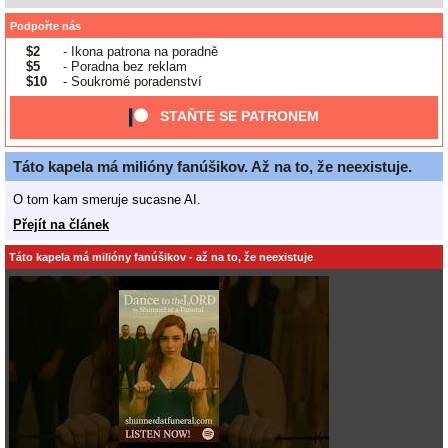
Podpořte nás
$2
- Ikona patrona na poradně
$5
- Poradna bez reklam
$10
- Soukromé poradenství
STAŇTE SE PATRONEM
Táto kapela má milióny fanúšikov. Až na to, že neexistuje.
O tom kam smeruje sucasne AI.
Přejít na článek
Táto kapela má milióny fanúšikov - až na to, že neexistuje