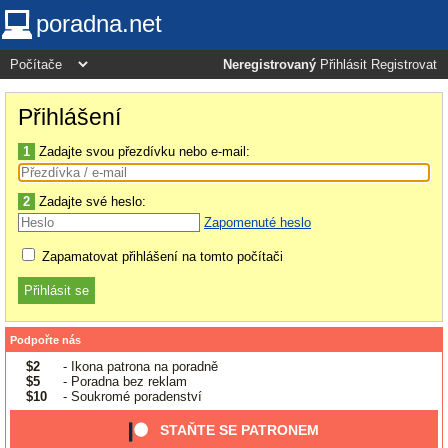
poradna.net
Neregistrovaný
Přihlásit
Registrovat
Přihlášení
1
Zadajte svou přezdívku nebo e-mail:
2
Zadajte své heslo:
Zapomenuté heslo
Zapamatovat přihlášení na tomto počítači
Podpořte nás
$2
- Ikona patrona na poradně
$5
- Poradna bez reklam
$10
- Soukromé poradenství
STAŇTE SE PATRONEM