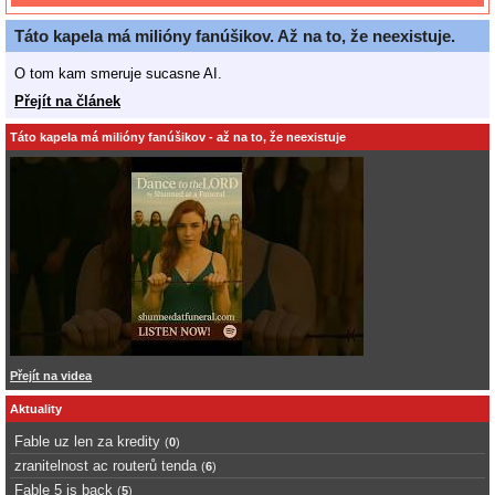
Táto kapela má milióny fanúšikov. Až na to, že neexistuje.
O tom kam smeruje sucasne AI.
Přejít na článek
Táto kapela má milióny fanúšikov - až na to, že neexistuje
Přejít na videa
Aktuality
Fable uz len za kredity
(
0
)
zranitelnost ac routerů tenda
(
6
)
Fable 5 is back
(
5
)