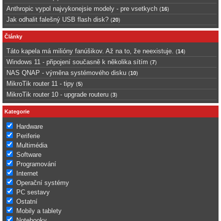
Anthropic vypol najvykonejsie modely - pre vsetkych
(
16
)
Jak odhalit falešný USB flash disk?
(
20
)
Články
Táto kapela má milióny fanúšikov. Až na to, že neexistuje.
(
14
)
Windows 11 - připojení současně k několika sítím
(
7
)
NAS QNAP - výměna systémového disku
(
10
)
MikroTik router 11 - tipy
(
5
)
MikroTik router 10 - upgrade routeru
(
3
)
Kategorie
Hardware
Periferie
Multimédia
Software
Programování
Internet
Operační systémy
PC sestavy
Ostatní
Mobily a tablety
Notebooky