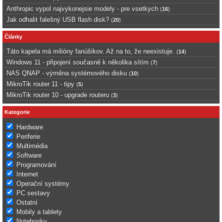
Anthropic vypol najvykonejsie modely - pre vsetkych
(
16
)
Jak odhalit falešný USB flash disk?
(
20
)
Články
Táto kapela má milióny fanúšikov. Až na to, že neexistuje.
(
14
)
Windows 11 - připojení současně k několika sítím
(
7
)
NAS QNAP - výměna systémového disku
(
10
)
MikroTik router 11 - tipy
(
5
)
MikroTik router 10 - upgrade routeru
(
3
)
Kategorie
Hardware
Periferie
Multimédia
Software
Programování
Internet
Operační systémy
PC sestavy
Ostatní
Mobily a tablety
Notebooky