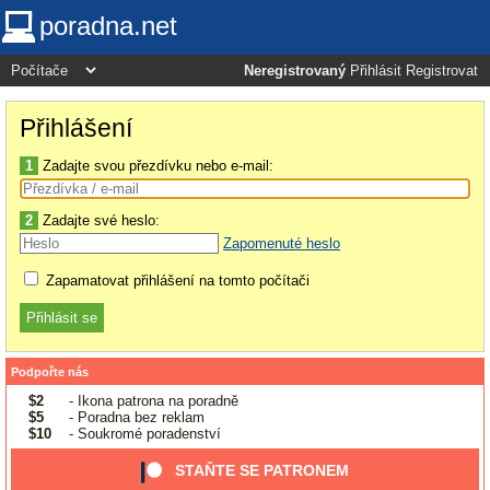
poradna.net
Neregistrovaný
Přihlásit
Registrovat
Přihlášení
1
Zadajte svou přezdívku nebo e-mail:
2
Zadajte své heslo:
Zapomenuté heslo
Zapamatovat přihlášení na tomto počítači
Podpořte nás
$2
- Ikona patrona na poradně
$5
- Poradna bez reklam
$10
- Soukromé poradenství
STAŇTE SE PATRONEM