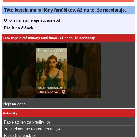
Táto kapela má milióny fanúšikov. Až na to, že neexistuje.
O tom kam smeruje sucasne AI.
Přejít na článek
Táto kapela má milióny fanúšikov - až na to, že neexistuje
Přejít na videa
Aktuality
Fable uz len za kredity
(
0
)
zranitelnost ac routerů tenda
(
6
)
Fable 5 is back
(
5
)