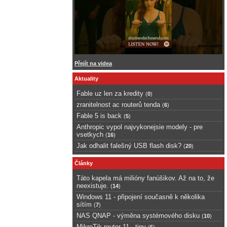
Přejít na videa
Aktuality
Fable uz len za kredity
(
0
)
zranitelnost ac routerů tenda
(
6
)
Fable 5 is back
(
5
)
Anthropic vypol najvykonejsie modely - pre
vsetkych
(
16
)
Jak odhalit falešný USB flash disk?
(
20
)
Články
Táto kapela má milióny fanúšikov. Až na to, že
neexistuje.
(
14
)
Windows 11 - připojení současně k několika
sítím
(
7
)
NAS QNAP - výměna systémového disku
(
10
)
MikroTik router 11 - tipy
(
5
)