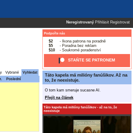
Neregistrovaný
Přihlásit
Registrovat
Podpořte nás
$2
- Ikona patrona na poradně
$5
- Poradna bez reklam
$10
- Soukromé poradenství
STAŇTE SE PATRONEM
y
Vybrané
Vyhledat
Táto kapela má milióny fanúšikov. Až na
r.
Poslední
to, že neexistuje.
O tom kam smeruje sucasne AI.
Přejít na článek
Táto kapela má milióny fanúšikov - až na to, že
neexistuje