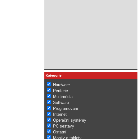
Kategorie
Hardware
Periferie
Multimédia
Software
Programování
Internet
Operační systémy
PC sestavy
Ostatní
Mobily a tablety