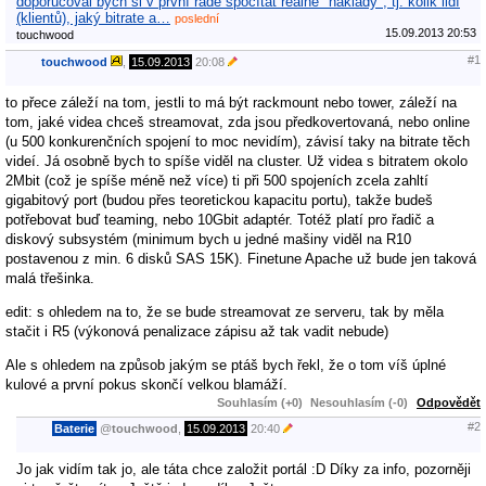
doporučoval bych si v první řadě spočítat reálné "náklady", tj. kolik lidí
(klientů), jaký bitrate a…
poslední
15.09.2013 20:53
touchwood
#1
touchwood
,
15.09.2013
20:08
to přece záleží na tom, jestli to má být rackmount nebo tower, záleží na
tom, jaké videa chceš streamovat, zda jsou předkovertovaná, nebo online
(u 500 konkurenčních spojení to moc nevidím), závisí taky na bitrate těch
videí. Já osobně bych to spíše viděl na cluster. Už videa s bitratem okolo
2Mbit (což je spíše méně než více) ti při 500 spojeních zcela zahltí
gigabitový port (budou přes teoretickou kapacitu portu), takže budeš
potřebovat buď teaming, nebo 10Gbit adaptér. Totéž platí pro řadič a
diskový subsystém (minimum bych u jedné mašiny viděl na R10
postavenou z min. 6 disků SAS 15K). Finetune Apache už bude jen taková
malá třešinka.
edit: s ohledem na to, že se bude streamovat ze serveru, tak by měla
stačit i R5 (výkonová penalizace zápisu až tak vadit nebude)
Ale s ohledem na způsob jakým se ptáš bych řekl, že o tom víš úplné
kulové a první pokus skončí velkou blamáží.
Souhlasím (+0)
Nesouhlasím (-0)
Odpovědět
#2
Baterie
@
touchwood
,
15.09.2013
20:40
Jo jak vidím tak jo, ale táta chce založit portál :D Díky za info, pozorněji