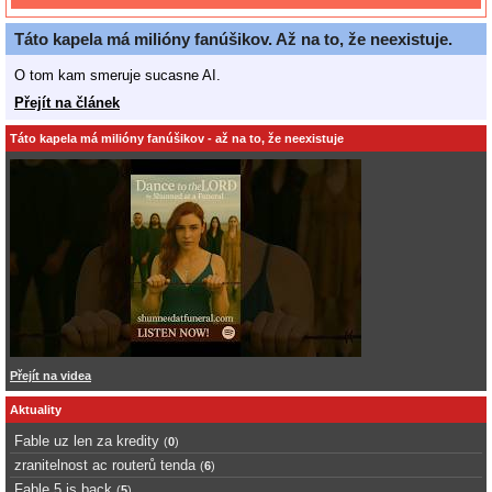
Táto kapela má milióny fanúšikov. Až na to, že neexistuje.
O tom kam smeruje sucasne AI.
Přejít na článek
Táto kapela má milióny fanúšikov - až na to, že neexistuje
Přejít na videa
Aktuality
Fable uz len za kredity
(
0
)
zranitelnost ac routerů tenda
(
6
)
Fable 5 is back
(
5
)