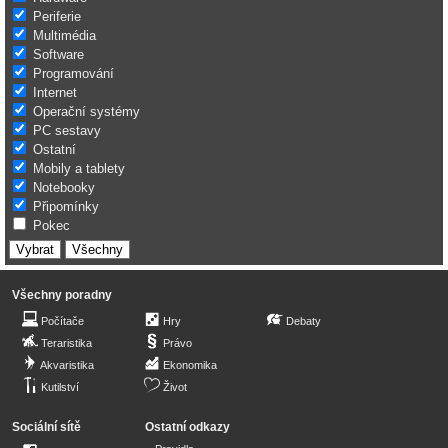
Periferie
Multimédia
Software
Programování
Internet
Operační systémy
PC sestavy
Ostatní
Mobily a tablety
Notebooky
Připomínky
Pokec
Všechny poradny
Počítače
Hry
Debaty
Teraristika
Právo
Akvaristika
Ekonomika
Kutilství
Život
Sociální sítě
Ostatní odkazy