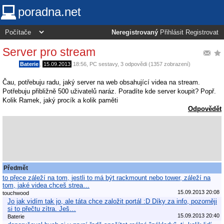
poradna.net
Neregistrovaný
Přihlásit
Registrovat
Server pro stream
Baterie
,
15.09.2013
18:56
,
PC sestavy
, 3 odpovědi (1357 zobrazení)
Čau, potřebuju radu, jaký server na web obsahující videa na stream.
Potřebuju přibližně 500 uživatelů naráz. Poradíte kde server koupit? Popř.
Kolik Ramek, jaký procík a kolik paměti
Odpovědět
Předmět
to přece záleží na tom, jestli to má být rackmount nebo tower, záleží na
tom, jaké videa chceš strea…
15.09.2013 20:08
touchwood
Jo jak vidím tak jo, ale táta chce založit portál :D Díky za info, pozorněji
si to přečtu zítra. Ješ…
15.09.2013 20:40
Baterie