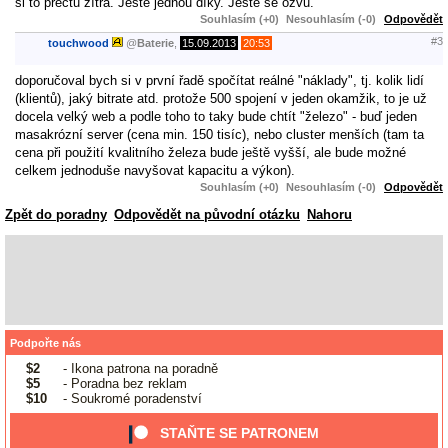
si to přečtu zítra. Ještě jednou díky. Ješte se ozvu.
Souhlasím (+0)
Nesouhlasím (-0)
Odpovědět
#3
touchwood
@
Baterie
,
15.09.2013
20:53
doporučoval bych si v první řadě spočítat reálné "náklady", tj. kolik lidí
(klientů), jaký bitrate atd. protože 500 spojení v jeden okamžik, to je už
docela velký web a podle toho to taky bude chtít "železo" - buď jeden
masakrózní server (cena min. 150 tisíc), nebo cluster menších (tam ta
cena při použití kvalitního železa bude ještě vyšší, ale bude možné
celkem jednoduše navyšovat kapacitu a výkon).
Souhlasím (+0)
Nesouhlasím (-0)
Odpovědět
Zpět do poradny
Odpovědět na původní otázku
Nahoru
Podpořte nás
$2
- Ikona patrona na poradně
$5
- Poradna bez reklam
$10
- Soukromé poradenství
STAŇTE SE PATRONEM