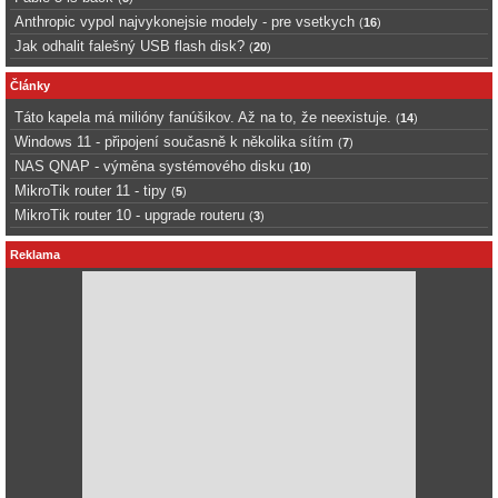
Anthropic vypol najvykonejsie modely - pre vsetkych
(
16
)
Jak odhalit falešný USB flash disk?
(
20
)
Články
Táto kapela má milióny fanúšikov. Až na to, že neexistuje.
(
14
)
Windows 11 - připojení současně k několika sítím
(
7
)
NAS QNAP - výměna systémového disku
(
10
)
MikroTik router 11 - tipy
(
5
)
MikroTik router 10 - upgrade routeru
(
3
)
Reklama