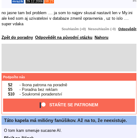
#4
mrazik
,
29.12.2006
08:23
no jasne tam bol problem .... ja som to najprv skusal nastavit len v My.ini
ale ked som aj uzivatelovi v databaze zmenil opravnenia , uz to islo ....
super vdaka
Souhlasím (+0)
Nesouhlasím (-0)
Odpovědět
Zpět do poradny
Odpovědět na původní otázku
Nahoru
Podpořte nás
$2
- Ikona patrona na poradně
$5
- Poradna bez reklam
$10
- Soukromé poradenství
STAŇTE SE PATRONEM
Táto kapela má milióny fanúšikov. Až na to, že neexistuje.
O tom kam smeruje sucasne AI.