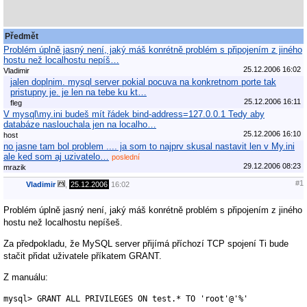
Předmět
Problém úplně jasný není, jaký máš konrétně problém s připojením z jiného
hostu než localhostu nepíš…
25.12.2006 16:02
Vladimir
jalen doplnim. mysql server pokial pocuva na konkretnom porte tak
pristupny je. je len na tebe ku kt…
25.12.2006 16:11
fleg
V mysql\my.ini budeš mít řádek bind-address=127.0.0.1 Tedy aby
databáze naslouchala jen na localho…
25.12.2006 16:10
host
no jasne tam bol problem .... ja som to najprv skusal nastavit len v My.ini
ale ked som aj uzivatelo…
poslední
29.12.2006 08:23
mrazik
#1
Vladimir
,
25.12.2006
16:02
Problém úplně jasný není, jaký máš konrétně problém s připojením z jiného
hostu než localhostu nepíšeš.
Za předpokladu, že MySQL server přijímá příchozí TCP spojení Ti bude
stačit přidat uživatele příkatem GRANT.
Z manuálu:
mysql> GRANT ALL PRIVILEGES ON test.* TO 'root'@'%'
