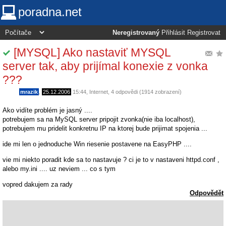
poradna.net
Neregistrovaný
Přihlásit
Registrovat
[MYSQL] Ako nastaviť MYSQL
server tak, aby prijímal konexie z vonka
???
mrazik
,
25.12.2006
15:44
,
Internet
, 4 odpovědi (1914 zobrazení)
Ako vidíte problém je jasný ....
potrebujem sa na MySQL server pripojit zvonka(nie iba localhost),
potrebujem mu pridelit konkretnu IP na ktorej bude prijimat spojenia ...
ide mi len o jednoduche Win riesenie postavene na EasyPHP ....
vie mi niekto poradit kde sa to nastavuje ? ci je to v nastaveni httpd.conf ,
alebo my.ini .... uz neviem ... co s tym
vopred dakujem za rady
Odpovědět