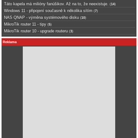
Táto kapela má milióny fanúšikov. Až na to, že neexistuje.
(
14
)
Windows 11 - připojení současně k několika sítím
(
7
)
NAS QNAP - výměna systémového disku
(
10
)
MikroTik router 11 - tipy
(
5
)
MikroTik router 10 - upgrade routeru
(
3
)
Reklama