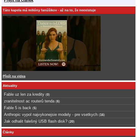
Přejít na článek
Táto kapela má milióny fanúšikov - až na to, že neexistuje
Přejít na videa
Aktuality
Fable uz len za kredity
(
0
)
zranitelnost ac routerů tenda
(
6
)
Fable 5 is back
(
5
)
Anthropic vypol najvykonejsie modely - pre vsetkych
(
16
)
Jak odhalit falešný USB flash disk?
(
20
)
Články