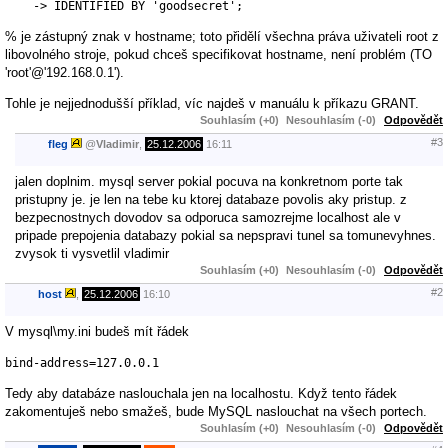
    -> IDENTIFIED BY 'goodsecret';
% je zástupný znak v hostname; toto přidělí všechna práva uživateli root z
libovolného stroje, pokud chceš specifikovat hostname, není problém (TO
'root'@'192.168.0.1').
Tohle je nejjednodušší příklad, víc najdeš v manuálu k příkazu GRANT.
Souhlasím (+0)
Nesouhlasím (-0)
Odpovědět
#3
fleg
@
Vladimir
,
25.12.2006
16:11
jalen doplnim. mysql server pokial pocuva na konkretnom porte tak
pristupny je. je len na tebe ku ktorej databaze povolis aky pristup. z
bezpecnostnych dovodov sa odporuca samozrejme localhost ale v
pripade prepojenia databazy pokial sa nepspravi tunel sa tomunevyhnes.
zvysok ti vysvetlil vladimir
Souhlasím (+0)
Nesouhlasím (-0)
Odpovědět
#2
host
,
25.12.2006
16:10
V mysql\my.ini budeš mít řádek
bind-address=127.0.0.1
Tedy aby databáze naslouchala jen na localhostu. Když tento řádek
zakomentuješ nebo smažeš, bude MySQL naslouchat na všech portech.
Souhlasím (+0)
Nesouhlasím (-0)
Odpovědět