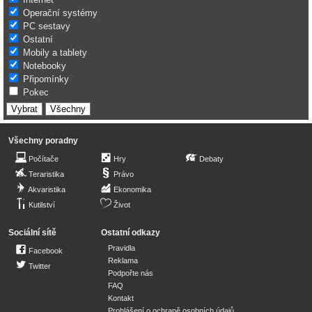
Operační systémy
PC sestavy
Ostatní
Mobily a tablety
Notebooky
Připomínky
Pokec
Všechny poradny
Počítače
Hry
Debaty
Teraristika
Právo
Akvaristika
Ekonomika
Kutilství
Život
Sociální sítě
Ostatní odkazy
Pravidla
Facebook
Reklama
Twitter
Podpořte nás
FAQ
Kontakt
Prohlášení o ochraně osobních údajů