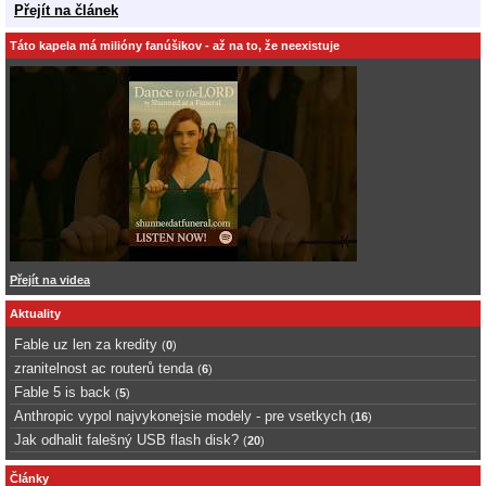
Přejít na článek
Táto kapela má milióny fanúšikov - až na to, že neexistuje
Přejít na videa
Aktuality
Fable uz len za kredity
(
0
)
zranitelnost ac routerů tenda
(
6
)
Fable 5 is back
(
5
)
Anthropic vypol najvykonejsie modely - pre vsetkych
(
16
)
Jak odhalit falešný USB flash disk?
(
20
)
Články