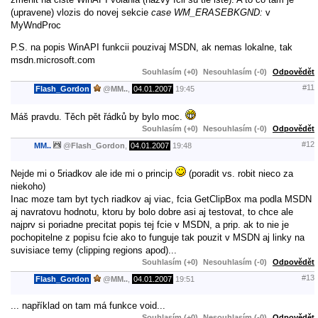
(upravene) vlozis do novej sekcie
case WM_ERASEBKGND:
v
MyWndProc
P.S. na popis WinAPI funkcii pouzivaj MSDN, ak nemas lokalne, tak
msdn.microsoft.com
Souhlasím (+0)
Nesouhlasím (-0)
Odpovědět
#11
Flash_Gordon
@
MM..
,
04.01.2007
19:45
Máš pravdu. Těch pět řádků by bylo moc.
Souhlasím (+0)
Nesouhlasím (-0)
Odpovědět
#12
MM..
@
Flash_Gordon
,
04.01.2007
19:48
Nejde mi o 5riadkov ale ide mi o princip
(poradit vs. robit nieco za
niekoho)
Inac moze tam byt tych riadkov aj viac, fcia GetClipBox ma podla MSDN
aj navratovu hodnotu, ktoru by bolo dobre asi aj testovat, to chce ale
najprv si poriadne precitat popis tej fcie v MSDN, a prip. ak to nie je
pochopitelne z popisu fcie ako to funguje tak pouzit v MSDN aj linky na
suvisiace temy (clipping regions apod)...
Souhlasím (+0)
Nesouhlasím (-0)
Odpovědět
#13
Flash_Gordon
@
MM..
,
04.01.2007
19:51
... například on tam má funkce void...
Souhlasím (+0)
Nesouhlasím (-0)
Odpovědět