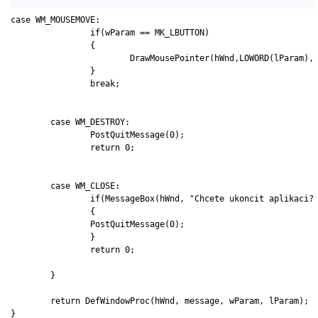
case WM_MOUSEMOVE:

		if(wParam == MK_LBUTTON)

		{

			DrawMousePointer(hWnd,LOWORD(lParam), HIWORD(lParam));

		}

		break;

	case WM_DESTROY:

		PostQuitMessage(0);

		return 0;

	case WM_CLOSE: 

		if(MessageBox(hWnd, "Chcete ukoncit aplikaci?","WinHello", MB_YESNO | MB_ICONQUESTION)==IDYES)

		{

		PostQuitMessage(0);

		}

		return 0;

	}

	return DefWindowProc(hWnd, message, wParam, lParam);

}
