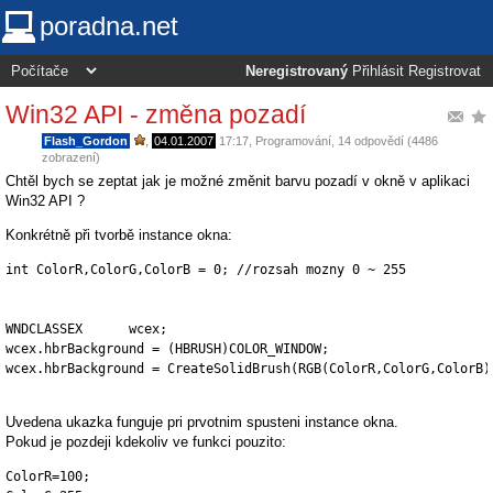
poradna.net
Neregistrovaný
Přihlásit
Registrovat
Win32 API - změna pozadí
Flash_Gordon
,
04.01.2007
17:17
,
Programování
, 14 odpovědí (4486
zobrazení)
Chtěl bych se zeptat jak je možné změnit barvu pozadí v okně v aplikaci
Win32 API ?
Konkrétně při tvorbě instance okna:
int ColorR,ColorG,ColorB = 0; //rozsah mozny 0 ~ 255

WNDCLASSEX	wcex;	

wcex.hbrBackground = (HBRUSH)COLOR_WINDOW;

wcex.hbrBackground = CreateSolidBrush(RGB(ColorR,ColorG,ColorB))
Uvedena ukazka funguje pri prvotnim spusteni instance okna.
Pokud je pozdeji kdekoliv ve funkci pouzito:
ColorR=100;
