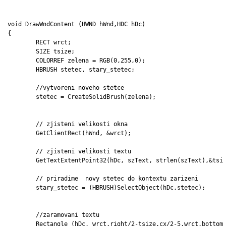
void DrawWndContent (HWND hWnd,HDC hDc)

{

	RECT wrct;

	SIZE tsize;

	COLORREF zelena = RGB(0,255,0);

	HBRUSH stetec, stary_stetec;

	//vytvoreni noveho stetce

	stetec = CreateSolidBrush(zelena);

	// zjisteni velikosti okna

	GetClientRect(hWnd, &wrct);

	// zjisteni velikosti textu

	GetTextExtentPoint32(hDc, szText, strlen(szText),&tsize);

	// priradime  novy stetec do kontextu zarizeni

	stary_stetec = (HBRUSH)SelectObject(hDc,stetec);

	//zaramovani textu

	Rectangle (hDc, wrct.right/2-tsize.cx/2-5,wrct.bottom/2 - tsize.cy/2-5,
