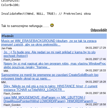
ColorG=255;

ColorB=100;

InvalidateRect(hWnd, NULL, TRUE); // Prekresleni okna

Tak to samozrejme nefunguje.......
Odpovědět
Předmět
Musis pri WM_ERASEBACKGROUND (doufam, ze se tak ta zprava
jmenuje) zajistit, aby se okno prekreslilo…
04.01.2007 17:29
Jan Fiala
Jo. :-) To bude ono. Ale nedari se mi najit priklad z kama by to slo
pochopit (hotový)
04.01.2007 17:46
Flash_Gordon
Najprv by si mal napisat ako ten program robis, mas vlastnu WindowProc
alebo pouzivas nejaky "framew…
04.01.2007 18:33
MM..
Samozrejme ze menit tie premenne po zavolani CreateSolidBrush (po
vytvoreni triedy okna) je uz nanic…
04.01.2007 18:28
MM..
Díky. Někdo se mě ptá a má to takto: HINSTANCE hInst; // current
instance TCHAR szTitle[MAX_LOADSTR…
04.01.2007 18:56
Flash_Gordon
case WM_MOUSEMOVE: if(wParam == MK_LBUTTON) {
DrawMousePointer(hWnd,LOWORD(lParam), HIWORD(lParam));…
04.01.2007 18:58
Flash_Gordon