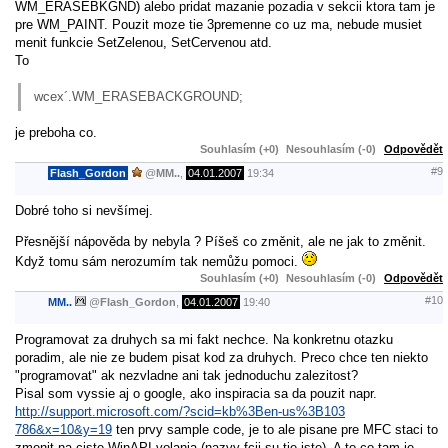
WM_ERASEBKGND) alebo pridat mazanie pozadia v sekcii ktora tam je
pre WM_PAINT. Pouzit moze tie 3premenne co uz ma, nebude musiet
menit funkcie SetZelenou, SetCervenou atd.
To
wcex´.WM_ERASEBACKGROUND;
je preboha co.
Souhlasím (+0)
Nesouhlasím (-0)
Odpovědět
#9
Flash_Gordon
@
MM..
,
04.01.2007
19:34
Dobré toho si nevšímej.
Přesnější nápověda by nebyla ? Píšeš co změnit, ale ne jak to změnit.
Když tomu sám nerozumím tak nemůžu pomoci.
Souhlasím (+0)
Nesouhlasím (-0)
Odpovědět
#10
MM..
@
Flash_Gordon
,
04.01.2007
19:40
Programovat za druhych sa mi fakt nechce. Na konkretnu otazku
poradim, ale nie ze budem pisat kod za druhych. Preco chce ten niekto
"programovat" ak nezvladne ani tak jednoduchu zalezitost?
Pisal som vyssie aj o google, ako inspiracia sa da pouzit napr.
http://support.microsoft.com/?scid=kb%3Ben-us%3B103
786&x=10&y=19
ten prvy sample code, je to ale pisane pre MFC staci to
zmenit na ciste WinAPI volania (nazvy fcii su tie iste). A to co tam je