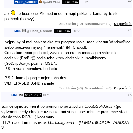
#2
Flash_Gordon
@
Jan Fiala
,
04.01.2007
17:46
Jo.
To bude ono. Ale nedari se mi najit priklad z kama by to slo
pochopit (hotový)
Souhlasím (+0)
Nesouhlasím (-0)
Odpovědět
#4
MM..
@
Flash_Gordon
,
04.01.2007
18:33
Najprv by si mal napisat ako ten program robis, mas vlastnu WindowProc
alebo pouzivas nejaky "framework" (MFC apod).
Co na tom treba pochopit, zavesis sa na ten message a vykreslis
obdlznik (PatBlt()) podla toho ktory obdlznik je invalidovany
(GetClipBox()), pozri si MSDN.
P.S. a vratis nenulovu hodnotu.
P.S.2. inac aj google najde toho dost:
WM_ERASEBKGND sample
Souhlasím (+0)
Nesouhlasím (-0)
Odpovědět
#3
MM..
,
04.01.2007
18:28
Samozrejme ze menit tie premenne po zavolani
CreateSolidBrush
(po
vytvoreni triedy okna) je uz nanic, ani si nemusel robit tie premenne staci
dat do toho RGB(...) konstanty.
BTW. naco tam mas
wcex.hbrBackground = (HBRUSH)COLOR_WINDOW;
?