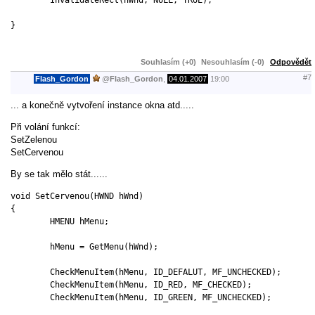
}

Souhlasím (+0)
Nesouhlasím (-0)
Odpovědět
#7
Flash_Gordon
@
Flash_Gordon
,
04.01.2007
19:00
... a konečně vytvoření instance okna atd.....
Při volání funkcí:
SetZelenou
SetCervenou
By se tak mělo stát......
void SetCervenou(HWND hWnd)

{

	HMENU hMenu;

	hMenu = GetMenu(hWnd);

	CheckMenuItem(hMenu, ID_DEFALUT, MF_UNCHECKED);

	CheckMenuItem(hMenu, ID_RED, MF_CHECKED);

	CheckMenuItem(hMenu, ID_GREEN, MF_UNCHECKED);
