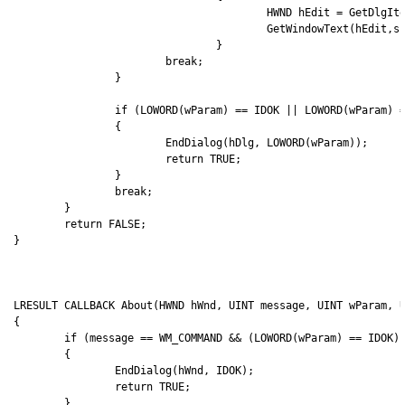
					HWND hEdit = GetDlgItem(hDlg, IDC_EDIT1);

					GetWindowText(hEdit,szText,MAX_LOADSTRING);

				}

			break;

		}

		if (LOWORD(wParam) == IDOK || LOWORD(wParam) == IDCANCEL) 

		{

			EndDialog(hDlg, LOWORD(wParam));

			return TRUE;

		}

		break;

	}

	return FALSE;

}

LRESULT CALLBACK About(HWND hWnd, UINT message, UINT wParam, U
{

	if (message == WM_COMMAND && (LOWORD(wParam) == IDOK))

	{

		EndDialog(hWnd, IDOK);

		return TRUE;

	}
