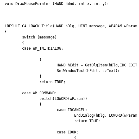
void DrawMousePointer (HWND hWnd, int x, int y);

LRESULT CALLBACK Title(HWND hDlg, UINT message, WPARAM wParam,
{

	switch (message)

	{

	case WM_INITDIALOG:

		{

			HWND hEdit = GetDlgItem(hDlg,IDC_EDIT1);

			SetWindowText(hEdit, szText);

		}

		return TRUE;

	case WM_COMMAND:

		switch(LOWORD(wParam))

		{

			case IDCANCEL:

				EndDialog(hDlg, LOWORD(wParam));

				return TRUE;

			case IDOK:

				{
