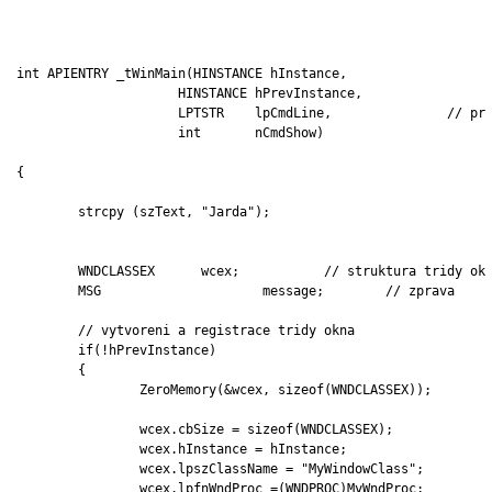
int APIENTRY _tWinMain(HINSTANCE hInstance,

                     HINSTANCE hPrevInstance,

                     LPTSTR    lpCmdLine,		// prikazovy radek

                     int       nCmdShow)

{	

	strcpy (szText, "Jarda");

 	WNDCLASSEX	wcex;		// struktura tridy okna

	MSG			message;	// zprava

	// vytvoreni a registrace tridy okna

	if(!hPrevInstance)

	{

		ZeroMemory(&wcex, sizeof(WNDCLASSEX));

		wcex.cbSize = sizeof(WNDCLASSEX);

		wcex.hInstance = hInstance;

		wcex.lpszClassName = "MyWindowClass";

		wcex.lpfnWndProc =(WNDPROC)MyWndProc;
