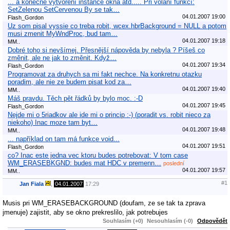
... a konečně vytvoření instance okna atd..... Při volání funkcí:
SetZelenou SetCervenou By se tak…
04.01.2007 19:00
Flash_Gordon
Uz som pisal vyssie co treba robit, wcex.hbrBackground = NULL a potom
musi zmenit MyWndProc, bud tam…
04.01.2007 19:18
MM..
Dobré toho si nevšímej. Přesnější nápověda by nebyla ? Píšeš co
změnit, ale ne jak to změnit. Když…
04.01.2007 19:34
Flash_Gordon
Programovat za druhych sa mi fakt nechce. Na konkretnu otazku
poradim, ale nie ze budem pisat kod za…
04.01.2007 19:40
MM..
Máš pravdu. Těch pět řádků by bylo moc. :-D
04.01.2007 19:45
Flash_Gordon
Nejde mi o 5riadkov ale ide mi o princip :-) (poradit vs. robit nieco za
niekoho) Inac moze tam byt…
04.01.2007 19:48
MM..
... například on tam má funkce void...
04.01.2007 19:51
Flash_Gordon
co? Inac este jedna vec ktoru budes potrebovat: V tom case
WM_ERASEBKGND: budes mat HDC v premenn…
poslední
04.01.2007 19:57
MM..
#1
Jan Fiala
,
04.01.2007
17:29
Musis pri WM_ERASEBACKGROUND (doufam, ze se tak ta zprava
jmenuje) zajistit, aby se okno prekreslilo, jak potrebujes
Souhlasím (+0)
Nesouhlasím (-0)
Odpovědět