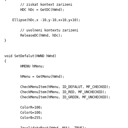
	// ziskat kontext zarizeni

	HDC hDc = GetDC(hWnd);

    Ellipse(hDc,x -10,y-10,x+10,y+10);

	// uvolneni kontextu zarizeni

	ReleaseDC(hWnd, hDc);

}

void SetDefalut(HWND hWnd)

{

	HMENU hMenu;

	hMenu = GetMenu(hWnd);

	CheckMenuItem(hMenu, ID_DEFALUT, MF_CHECKED);

	CheckMenuItem(hMenu, ID_RED, MF_UNCHECKED);

	CheckMenuItem(hMenu, ID_GREEN, MF_UNCHECKED);

	ColorR=100;

	ColorG=100;

	ColorB=255;

	InvalidateRect(hWnd, NULL, TRUE);
