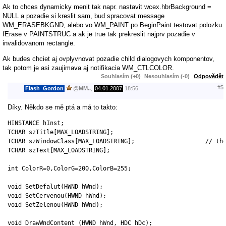
Ak to chces dynamicky menit tak napr. nastavit wcex.hbrBackground =
NULL a pozadie si kreslit sam, bud spracovat message
WM_ERASEBKGND, alebo vo WM_PAINT po BeginPaint testovat polozku
fErase v PAINTSTRUC a ak je true tak prekreslit najprv pozadie v
invalidovanom rectangle.
Ak budes chciet aj ovplyvnovat pozadie child dialogovych komponentov,
tak potom je asi zaujimava aj notifikacia WM_CTLCOLOR.
Souhlasím (+0)
Nesouhlasím (-0)
Odpovědět
#5
Flash_Gordon
@
MM..
,
04.01.2007
18:56
Díky. Někdo se mě ptá a má to takto:
HINSTANCE hInst;								// current instance

TCHAR szTitle[MAX_LOADSTRING];					// The title bar text

TCHAR szWindowClass[MAX_LOADSTRING];			// the main window class name

TCHAR szText[MAX_LOADSTRING];

int ColorR=0,ColorG=200,ColorB=255;

void SetDefalut(HWND hWnd);

void SetCervenou(HWND hWnd);

void SetZelenou(HWND hWnd);

void DrawWndContent (HWND hWnd, HDC hDc);
