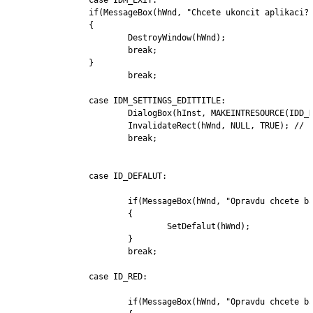
		if(MessageBox(hWnd, "Chcete ukoncit aplikaci?","WinHello", MB_YESNO | MB_ICONQUESTION)==IDYES)

		{

			DestroyWindow(hWnd);

			break;

		}

			break;

		case IDM_SETTINGS_EDITTITLE:

			DialogBox(hInst, MAKEINTRESOURCE(IDD_DIALOG2), hWnd, (DLGPROC)Title); 

			InvalidateRect(hWnd, NULL, TRUE); // prekresleni okna

			break;

		case ID_DEFALUT:

			if(MessageBox(hWnd, "Opravdu chcete barvu změnit na původní?", "Změna barvy",MB_YESNO | MB_ICONQUESTION)==IDYES)

			{

				SetDefalut(hWnd);

			}

			break;

		case ID_RED:

			if(MessageBox(hWnd, "Opravdu chcete barvu změnit na červenou?", "Změna barvy",MB_YESNO | MB_ICONQUESTION)==IDYES)
