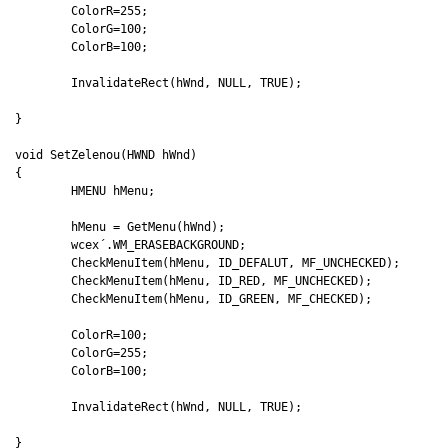
	ColorR=255;

	ColorG=100;

	ColorB=100;

	InvalidateRect(hWnd, NULL, TRUE);

}

void SetZelenou(HWND hWnd)

{

	HMENU hMenu;

	hMenu = GetMenu(hWnd);

	wcex´.WM_ERASEBACKGROUND;

	CheckMenuItem(hMenu, ID_DEFALUT, MF_UNCHECKED);

	CheckMenuItem(hMenu, ID_RED, MF_UNCHECKED);

	CheckMenuItem(hMenu, ID_GREEN, MF_CHECKED);

	ColorR=100;

	ColorG=255;

	ColorB=100;

	InvalidateRect(hWnd, NULL, TRUE);

}
