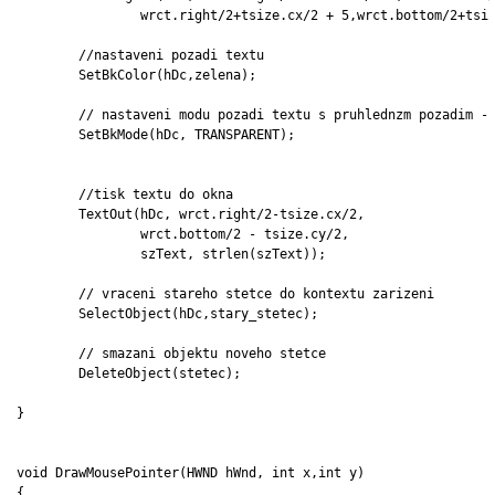
		wrct.right/2+tsize.cx/2 + 5,wrct.bottom/2+tsize.cy/2 +5 );

	//nastaveni pozadi textu

	SetBkColor(hDc,zelena);

	// nastaveni modu pozadi textu s pruhlednzm pozadim - transparant

	SetBkMode(hDc, TRANSPARENT);

	//tisk textu do okna

	TextOut(hDc, wrct.right/2-tsize.cx/2,

		wrct.bottom/2 - tsize.cy/2,

		szText, strlen(szText));

	// vraceni stareho stetce do kontextu zarizeni

	SelectObject(hDc,stary_stetec);

	// smazani objektu noveho stetce

	DeleteObject(stetec);

}

void DrawMousePointer(HWND hWnd, int x,int y)

{
