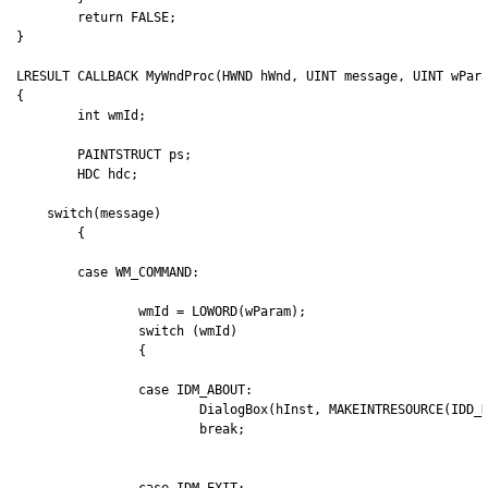
	return FALSE;

}

LRESULT CALLBACK MyWndProc(HWND hWnd, UINT message, UINT wPara
{	

	int wmId;

	PAINTSTRUCT ps;

	HDC hdc;

    switch(message)

	{

	case WM_COMMAND:

		wmId = LOWORD(wParam);

		switch (wmId)

		{

		case IDM_ABOUT:

			DialogBox(hInst, MAKEINTRESOURCE(IDD_DIALOG1), hWnd, (DLGPROC)About);

			break;

		case IDM_EXIT:
