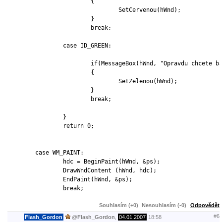
			{

				SetCervenou(hWnd);

			}

			break;

		case ID_GREEN:

			if(MessageBox(hWnd, "Opravdu chcete barvu změnit na zelenou?", "Změna barvy",MB_YESNO | MB_ICONQUESTION)==IDYES)

			{

				SetZelenou(hWnd);

			}

			break;

		}

		return 0;

	case WM_PAINT:

		hdc = BeginPaint(hWnd, &ps);

		DrawWndContent (hWnd, hdc);

		EndPaint(hWnd, &ps);

		break;

Souhlasím (+0)
Nesouhlasím (-0)
Odpovědět
#6
Flash_Gordon
@
Flash_Gordon
,
04.01.2007
18:58