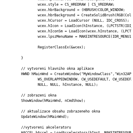
		wcex.style = CS_HREDRAW | CS_VREDRAW;

		wcex.hbrBackground = (HBRUSH)COLOR_WINDOW;

		wcex.hbrBackground = CreateSolidBrush(RGB(ColorR,ColorG,ColorB));

		wcex.hCursor = LoadCursor (NULL, IDC_CROSS);

		wcex.hIcon = LoadIcon(hInstance, (LPCTSTR)IDI_WINAPITUT);

		wcex.hIconSm = LoadIcon(wcex.hInstance, (LPCTSTR)IDI_SMALL);

		wcex.lpszMenuName = MAKEINTRESOURCE(IDR_MENU1);	//prirazeni menu

		RegisterClassEx(&wcex);

	}

	// vytvoreni hlavniho okna aplikace

	HWND hMainWnd = CreateWindow("MyWindowClass","Win32API Hello World",

		WS_OVERLAPPEDWINDOW, CW_USEDEFAULT, CW_USEDEFAULT, CW_USEDEFAULT, CW_USEDEFAULT,

		NULL, NULL, hInstance, NULL);

	// zobrazeni okna

	ShowWindow(hMainWnd, nCmdShow);

	// aktualizace obsahu zobrazeneho okna

	UpdateWindow(hMainWnd);

	//vytvoreni akceleratoru

	HACCEL hAccel = LoadAccelerators(hInst, MAKEINTRESOURCE(ID_ACC));
