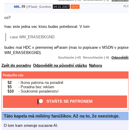
#14
MM..
@
Flash_Gordon
,
04.01.2007
19:57
co?
Inac este jedna vec ktoru budes potrebovat: V tom
case WM_ERASEBKGND:
budes mat HDC v premennej wParam (mas to popisane v MSDN v popise
WM_ERASEBKGND).
Souhlasím (+0)
Nesouhlasím (-0)
Odpovědět
Zpět do poradny
Odpovědět na původní otázku
Nahoru
Podpořte nás
$2
- Ikona patrona na poradně
$5
- Poradna bez reklam
$10
- Soukromé poradenství
STAŇTE SE PATRONEM
Táto kapela má milióny fanúšikov. Až na to, že neexistuje.
O tom kam smeruje sucasne AI.