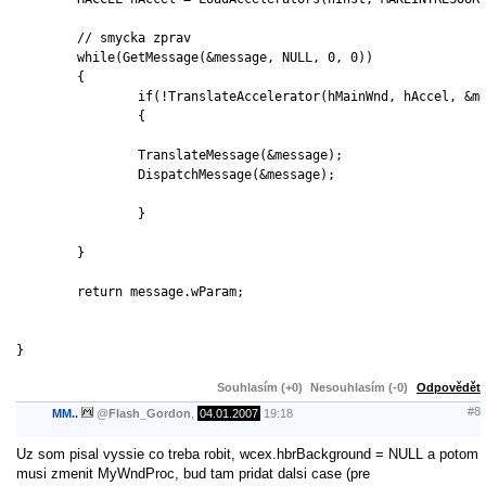
	// smycka zprav

	while(GetMessage(&message, NULL, 0, 0))

	{

		if(!TranslateAccelerator(hMainWnd, hAccel, &message))		//výběr zpravy (když jde o zprávu akcelerátoru)

		{

		TranslateMessage(&message);

		DispatchMessage(&message);

		}

	}

	return message.wParam;

}

Souhlasím (+0)
Nesouhlasím (-0)
Odpovědět
#8
MM..
@
Flash_Gordon
,
04.01.2007
19:18
Uz som pisal vyssie co treba robit, wcex.hbrBackground = NULL a potom
musi zmenit MyWndProc, bud tam pridat dalsi case (pre