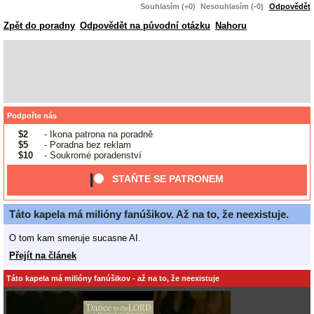
Souhlasím (+0)
Nesouhlasím (-0)
Odpovědět
Zpět do poradny
Odpovědět na původní otázku
Nahoru
Podpořte nás
$2
- Ikona patrona na poradně
$5
- Poradna bez reklam
$10
- Soukromé poradenství
STAŇTE SE PATRONEM
Táto kapela má milióny fanúšikov. Až na to, že neexistuje.
O tom kam smeruje sucasne AI.
Přejít na článek
Táto kapela má milióny fanúšikov - až na to, že neexistuje