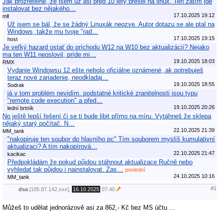
Jak prozřetelné, že jsem už asi před 10 lety přešel na linux. Ten zatím jde
instalovat bez nějakého…
17.10.2025 19:12
mll
Už jsem se bál, že se žádný Linuxák neozve. Autor dotazu se ale ptal na
Windows, takže mu tvoje "rad…
17.10.2025 19:15
host
Je veľký hazard ostať do príchodu W12 na W10 bez aktualizácií? Nejako
ma ten W11 neoslovil, príde mi…
19.10.2025 18:03
RMX
Vydanie Windowsu 12 ešte nebolo oficiálne oznámené, ak potrebuješ
teraz nové zariadenie, neodkladaj…
19.10.2025 18:55
Sodrak
já v tom problém nevidím. podstatné kritické zranitelnosti jsou typu
"remote code execution" a před…
19.10.2025 20:26
lední brtník
No ještě lepší řešení či se ti bude libit přímo na míru. Vytáhneš že sklepa
nějaký starý počítač. N…
22.10.2025 21:39
MM_tank
"nakopiruje ten soubor do hlavního pc" Tím souborem myslíš kumulativní
aktualizaci? A tím nakopírová…
22.10.2025 21:47
kacikac
Předpokládám že pokud půjdou stáhnout aktualizace Ručně nebo
vyhledat tak půjdou i nainstalovat. Zas…
poslední
24.10.2025 10:16
MM_tank
#1
dsa
[185.87.142.xxx],
16.10.2025
07:40
Můžeš to udělat jednorázově asi za 862,- Kč bez MS účtu ...