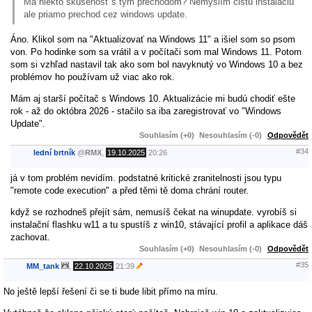
Má niekto skúsenosť s tým prechodom? Nemyslím čistú inštaláciu
ale priamo prechod cez windows update.
Áno. Klikol som na "Aktualizovať na Windows 11" a išiel som so psom
von. Po hodinke som sa vrátil a v počítači som mal Windows 11. Potom
som si vzhľad nastavil tak ako som bol navyknutý vo Windows 10 a bez
problémov ho používam už viac ako rok.
Mám aj starší počítač s Windows 10. Aktualizácie mi budú chodiť ešte
rok - až do októbra 2026 - stačilo sa iba zaregistrovať vo "Windows
Update".
Souhlasím (+0)
Nesouhlasím (-0)
Odpovědět
#34
lední brtník
@
RMX
,
19.10.2025
20:26
já v tom problém nevidím. podstatné kritické zranitelnosti jsou typu
"remote code execution" a před těmi tě doma chrání router.
když se rozhodneš přejít sám, nemusíš čekat na winupdate. vyrobíš si
instalační flashku w11 a tu spustíš z win10, stávající profil a aplikace dáš
zachovat.
Souhlasím (+0)
Nesouhlasím (-0)
Odpovědět
#35
MM_tank
,
22.10.2025
21:39
No ještě lepší řešení či se ti bude libit přímo na míru.