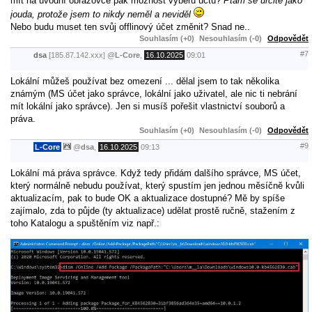
mít na úvodní obrazovce pak možnost výběru účtů?
Ptám se určitě jako
jouda, protože jsem to nikdy neměl a neviděl
Nebo budu muset ten svůj offlinový účet změnit? Snad ne..
Souhlasím (+0)
Nesouhlasím (-0)
Odpovědět
#7
dsa
[185.87.142.xxx]
@
L-Core
,
16.10.2025
09:01
Lokální můžeš používat bez omezení ... dělal jsem to tak několika
známým (MS účet jako správce, lokální jako uživatel, ale nic ti nebrání
mít lokální jako správce). Jen si musíš pořešit vlastnictví souborů a
práva.
Souhlasím (+0)
Nesouhlasím (-0)
Odpovědět
#9
L-Core
@
dsa
,
16.10.2025
09:13
Lokální má práva správce. Když tedy přidám dalšího správce, MS účet,
který normálně nebudu používat, který spustím jen jednou měsíčně kvůli
aktualizacím, pak to bude OK a aktualizace dostupné? Mě by spíše
zajímalo, zda to půjde (ty aktualizace) udělat prostě ručně, stažením z
toho Katalogu a spuštěním viz např.: