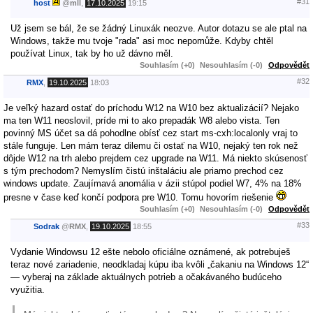
#31
host
@
mll
,
17.10.2025
19:15
Už jsem se bál, že se žádný Linuxák neozve. Autor dotazu se ale ptal na
Windows, takže mu tvoje "rada" asi moc nepomůže. Kdyby chtěl
používat Linux, tak by ho už dávno měl.
Souhlasím (+0)
Nesouhlasím (-0)
Odpovědět
#32
RMX
,
19.10.2025
18:03
Je veľký hazard ostať do príchodu W12 na W10 bez aktualizácií? Nejako
ma ten W11 neoslovil, príde mi to ako prepadák W8 alebo vista. Ten
povinný MS účet sa dá pohodlne obísť cez start ms-cxh:localonly vraj to
stále funguje. Len mám teraz dilemu či ostať na W10, nejaký ten rok než
dôjde W12 na trh alebo prejdem cez upgrade na W11. Má niekto skúsenosť
s tým prechodom? Nemyslím čistú inštaláciu ale priamo prechod cez
windows update. Zaujímavá anomália v ázii stúpol podiel W7, 4% na 18%
presne v čase keď končí podpora pre W10. Tomu hovorím riešenie
Souhlasím (+0)
Nesouhlasím (-0)
Odpovědět
#33
Sodrak
@
RMX
,
19.10.2025
18:55
Vydanie Windowsu 12 ešte nebolo oficiálne oznámené, ak potrebuješ
teraz nové zariadenie, neodkladaj kúpu iba kvôli „čakaniu na Windows 12“
— vyberaj na základe aktuálnych potrieb a očakávaného budúceho
využitia.