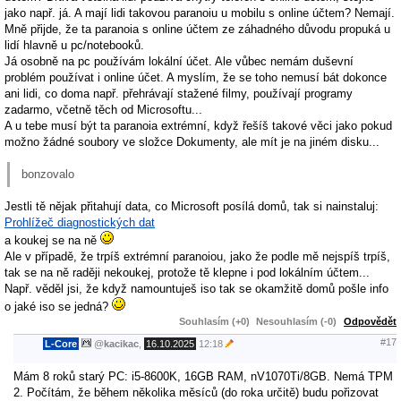
jako např. já. A mají lidi takovou paranoiu u mobilu s online účtem? Nemají.
Mně přijde, že ta paranoia s online účtem ze záhadného důvodu propuká u
lidí hlavně u pc/notebooků.
Já osobně na pc používám lokální účet. Ale vůbec nemám duševní
problém používat i online účet. A myslím, že se toho nemusí bát dokonce
ani lidi, co doma např. přehrávají stažené filmy, používají programy
zadarmo, včetně těch od Microsoftu...
A u tebe musí být ta paranoia extrémní, když řešíš takové věci jako pokud
možno žádné soubory ve složce Dokumenty, ale mít je na jiném disku...
bonzovalo
Jestli tě nějak přitahují data, co Microsoft posílá domů, tak si nainstaluj:
Prohlížeč diagnostických dat
a koukej se na ně
Ale v případě, že trpíš extrémní paranoiou, jako že podle mě nejspíš trpíš,
tak se na ně raději nekoukej, protože tě klepne i pod lokálním účtem...
Např. věděl jsi, že když namountuješ iso tak se okamžitě domů pošle info
o jaké iso se jedná?
Souhlasím (+0)
Nesouhlasím (-0)
Odpovědět
#17
L-Core
@
kacikac
,
16.10.2025
12:18
Mám 8 roků starý PC: i5-8600K, 16GB RAM, nV1070Ti/8GB. Nemá TPM
2. Počítám, že během několika měsíců (do roka určitě) budu pořizovat