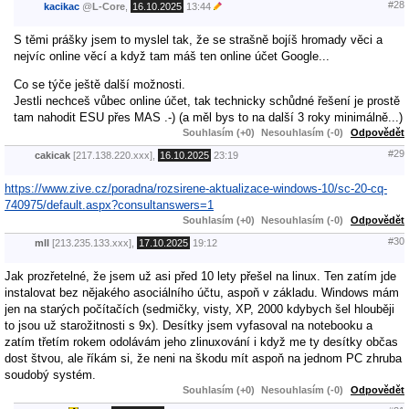
#28
kacikac
@
L-Core
,
16.10.2025
13:44
S těmi prášky jsem to myslel tak, že se strašně bojíš hromady věci a
nejvíc online věcí a když tam máš ten online účet Google...
Co se týče ještě další možnosti.
Jestli nechceš vůbec online účet, tak technicky schůdné řešení je prostě
tam nahodit ESU přes MAS .-) (a měl bys to na další 3 roky minimálně...)
Souhlasím (+0)
Nesouhlasím (-0)
Odpovědět
#29
cakicak
[217.138.220.xxx],
16.10.2025
23:19
https://www.zive.cz/poradna/rozsirene-aktualizace-windows-10/sc-20-cq-
740975/default.aspx?consultanswers=1
Souhlasím (+0)
Nesouhlasím (-0)
Odpovědět
#30
mll
[213.235.133.xxx],
17.10.2025
19:12
Jak prozřetelné, že jsem už asi před 10 lety přešel na linux. Ten zatím jde
instalovat bez nějakého asociálního účtu, aspoň v základu. Windows mám
jen na starých počítačích (sedmičky, visty, XP, 2000 kdybych šel hlouběji
to jsou už starožitnosti s 9x). Desítky jsem vyfasoval na notebooku a
zatím třetím rokem odolávám jeho zlinuxování i když me ty desítky občas
dost štvou, ale říkám si, že neni na škodu mít aspoň na jednom PC zhruba
soudobý systém.
Souhlasím (+0)
Nesouhlasím (-0)
Odpovědět