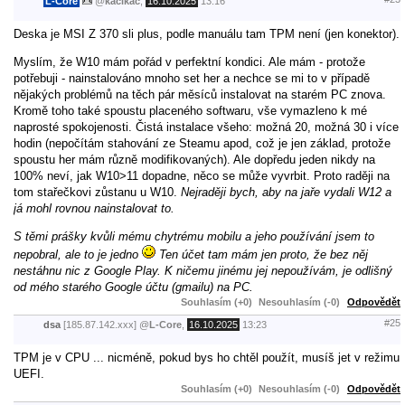
L-Core
@
kacikac
,
16.10.2025
13:16
Deska je MSI Z 370 sli plus, podle manuálu tam TPM není (jen konektor).
Myslím, že W10 mám pořád v perfektní kondici. Ale mám - protože
potřebuji - nainstalováno mnoho set her a nechce se mi to v případě
nějakých problémů na těch pár měsíců instalovat na starém PC znova.
Kromě toho také spoustu placeného softwaru, vše vymazleno k mé
naprosté spokojenosti. Čistá instalace všeho: možná 20, možná 30 i více
hodin (nepočítám stahování ze Steamu apod, což je jen základ, protože
spoustu her mám různě modifikovaných). Ale dopředu jeden nikdy na
100% neví, jak W10>11 dopadne, něco se může vyvrbit. Proto raději na
tom stařečkovi zůstanu u W10.
Nejraději bych, aby na jaře vydali W12 a
já mohl rovnou nainstalovat to.
S těmi prášky kvůli mému chytrému mobilu a jeho používání jsem to
nepobral, ale to je jedno
Ten účet tam mám jen proto, že bez něj
nestáhnu nic z Google Play. K ničemu jinému jej nepoužívám, je odlišný
od mého starého Google účtu (gmailu) na PC.
Souhlasím (+0)
Nesouhlasím (-0)
Odpovědět
#25
dsa
[185.87.142.xxx]
@
L-Core
,
16.10.2025
13:23
TPM je v CPU ... nicméně, pokud bys ho chtěl použít, musíš jet v režimu
UEFI.
Souhlasím (+0)
Nesouhlasím (-0)
Odpovědět