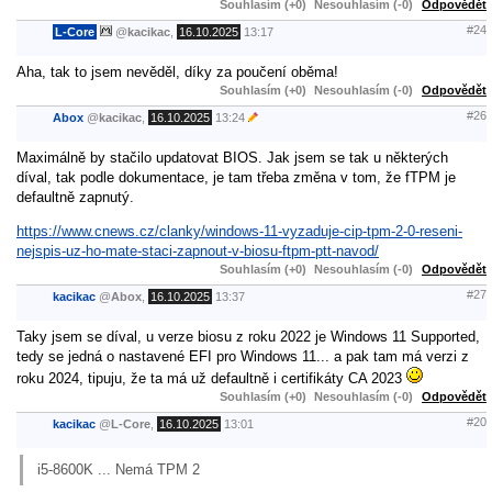
Souhlasím (+0)
Nesouhlasím (-0)
Odpovědět
#24
L-Core
@
kacikac
,
16.10.2025
13:17
Aha, tak to jsem nevěděl, díky za poučení oběma!
Souhlasím (+0)
Nesouhlasím (-0)
Odpovědět
#26
Abox
@
kacikac
,
16.10.2025
13:24
Maximálně by stačilo updatovat BIOS. Jak jsem se tak u některých
díval, tak podle dokumentace, je tam třeba změna v tom, že fTPM je
defaultně zapnutý.
https://www.cnews.cz/clanky/windows-11-vyzaduje-cip-tpm-2-0-reseni-
nejspis-uz-ho-mate-staci-zapnout-v-biosu-ftpm-ptt-navod/
Souhlasím (+0)
Nesouhlasím (-0)
Odpovědět
#27
kacikac
@
Abox
,
16.10.2025
13:37
Taky jsem se díval, u verze biosu z roku 2022 je Windows 11 Supported,
tedy se jedná o nastavené EFI pro Windows 11... a pak tam má verzi z
roku 2024, tipuju, že ta má už defaultně i certifikáty CA 2023
Souhlasím (+0)
Nesouhlasím (-0)
Odpovědět
#20
kacikac
@
L-Core
,
16.10.2025
13:01
i5-8600K ... Nemá TPM 2