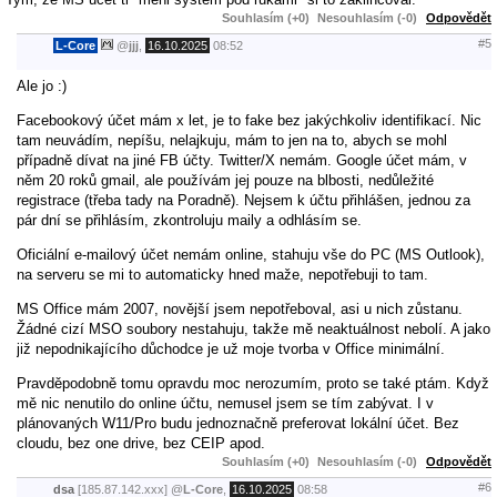
Souhlasím (+0)
Nesouhlasím (-0)
Odpovědět
#5
L-Core
@
jjj
,
16.10.2025
08:52
Ale jo :)
Facebookový účet mám x let, je to fake bez jakýchkoliv identifikací. Nic
tam neuvádím, nepíšu, nelajkuju, mám to jen na to, abych se mohl
případně dívat na jiné FB účty. Twitter/X nemám. Google účet mám, v
něm 20 roků gmail, ale používám jej pouze na blbosti, nedůležité
registrace (třeba tady na Poradně). Nejsem k účtu přihlášen, jednou za
pár dní se přihlásím, zkontroluju maily a odhlásím se.
Oficiální e-mailový účet nemám online, stahuju vše do PC (MS Outlook),
na serveru se mi to automaticky hned maže, nepotřebuji to tam.
MS Office mám 2007, novější jsem nepotřeboval, asi u nich zůstanu.
Žádné cizí MSO soubory nestahuju, takže mě neaktuálnost nebolí. A jako
již nepodnikajícího důchodce je už moje tvorba v Office minimální.
Pravděpodobně tomu opravdu moc nerozumím, proto se také ptám. Když
mě nic nenutilo do online účtu, nemusel jsem se tím zabývat. I v
plánovaných W11/Pro budu jednoznačně preferovat lokální účet. Bez
cloudu, bez one drive, bez CEIP apod.
Souhlasím (+0)
Nesouhlasím (-0)
Odpovědět
#6
dsa
[185.87.142.xxx]
@
L-Core
,
16.10.2025
08:58