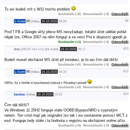
To asi budeš mít s W11 trochu problém
Souhlasím (+0)
Nesouhlasím (-0)
Odpovědět
#8
L-Core
@
dsa
,
16.10.2025
09:08
Proč? FB a Google účty přece MS nevyžaduje, lokální účet udělat pořád
nějak lze, Office 2007 na něm fungují a ve verzi Pro k dispozici gpedit je.
Souhlasím (+1)
Nesouhlasím (-0)
Odpovědět
#10
dsa
[185.87.142.xxx]
@
L-Core
,
16.10.2025
09:17
Budeš muset obcházet MS účet při instalaci, je to asi čím dál těžší.
Souhlasím (+0)
Nesouhlasím (-0)
Odpovědět
#12
L-Core
@
dsa
,
16.10.2025
09:30
Věřím, že s tímhle si touchwood (odsud z Poradny) poradí
Souhlasím (+0)
Nesouhlasím (-0)
Odpovědět
#14
kacikac
@
dsa
,
16.10.2025
10:53
Čím dál těžší?
Ve Windows 11 25H2 funguje stále OOBE\BypassNRO s vypnutým
netem. Ten cmd mají jak originální iso tak i iso sestavené pomocí MCT z
esd. Funguje tedy stále i ta hodnota v registru na obcházení online účtu.
Souhlasím (+0)
Nesouhlasím (-0)
Odpovědět