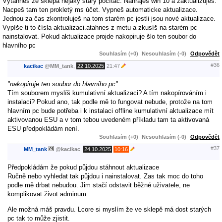
Vytáhneš že sklepa nějaký starý počítač. Nahraješ win 10 a zaktualizujes.
Nacpeš tam ten prokletý ms účet. Vypneš automaticke aktualizace.
Jednou za čas zkontroluješ na tom starém pc jestli jsou nové aktualizace.
Vypíše ti to čísla aktualizaci.atahnes z metu a zkusíš na starém pc
nainstalovat. Pokud aktualizace projde nakopiruje šlo ten soubor do
hlavního pc
Souhlasím (+0)
Nesouhlasím (-0)
Odpovědět
#36
kacikac
@
MM_tank
,
22.10.2025
21:47
"nakopiruje ten soubor do hlavního pc"
Tím souborem myslíš kumulativní aktualizaci? A tím nakopírováním i
instalaci? Pokud ano, tak podle mě to fungovat nebude, protože na tom
hlavním pc bude potřeba i k instalaci offline kumulativní aktualizace mít
aktivovanou ESU a v tom tebou uvedeném příkladu tam ta aktivovaná
ESU předpokládám není.
Souhlasím (+0)
Nesouhlasím (-0)
Odpovědět
#37
MM_tank
@
kacikac
,
24.10.2025
10:16
Předpokládám že pokud půjdou stáhnout aktualizace
Ručně nebo vyhledat tak půjdou i nainstalovat. Zas tak moc do toho
podle mě drbat nebudou. Jim stačí odstavit běžné uživatele, ne
komplikovat život adminum.
Ale možná máš pravdu. Lcore si myslím že ve sklepě má dost starých
pc tak to může zjistit.