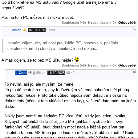
Co ti konkrétně na MS účtu vadí? Google účet ani nějaké emaily
nepoužíváš?
PS: na tom PC můžeš mít i lokální účet.
Souhlasím (+0)
Nesouhlasím (-0)
Odpovědět
#2
Wikan
,
16.10.2025
07:59
nemám zájem, aby mi cosi projíždělo PC, bonzovalo, posílalo
cokoliv někam do cloudu a měnilo OS pod rukama
A máš dojem, že to bez MS účtu nejde?
Souhlasím (+0)
Nesouhlasím (-0)
Odpovědět
#4
L-Core
@
Wikan
,
16.10.2025
08:42
To nevím, asi jo, ale myslím, že méně.
Já prostě nestojím o to, aby k důvěrným věcem/souborům měl přístup
někdo tam někde
. Proto také vůbec nepoužívám defaultní složku na
dokumenty (něco si tam ukládají asi jen hry), veškerá data mám na jiném
disku.
Nikdy jsem neměl na žádném PC více účtů. Vždy jen jeden, lokální.
Kdybych teď přidal další účet, jako MS (přihlásil bych se těmi svými
funkčními MS údaji), budu doufám moci nadále běžně používat ten
lokální a k tomu MS třeba jen jednou za měsíc kvůli aktualizacím? Budu