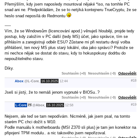
Přemýšlím, kdy jsem naposledy mountoval nějaké *iso, na tomhle PC
snad ani ne. Předpokládám, že se to netýká kontejneru TrueCryptu, že se
heslo snad neposílá do Redmontu
-----
Vím, že se Windowsům (licencování apod.) věnuješ hlouběji, projde tedy
postup, kdy založím v PC další (tedy MS) účet, jako správce, tím se
přihlásím a zaregistruji odběr ESU? Zůstane mi při restartu dvojí volba
přihlášení, ten nový MS plus starý lokální, oba jako správci? Protože se
mi nechce nějak se dostat do stavu, kdy to hokuspokusy dodrbu do
nepoužitelného stavu.
Díky.
Souhlasím (+0)
Nesouhlasím (-0)
Odpovědět
#18
Abox
@
L-Core
,
16.10.2025
12:44
Jseš si jistý, že to nemáš jenom vypnuté v BIOSu..?
Souhlasím (+0)
Nesouhlasím (-0)
Odpovědět
#19
L-Core
@
Abox
,
16.10.2025
12:58
Nejsem, ale teď se tam nepodívám. Nicméně, jak jsem psal, na tomto
starém PC chci dožít s W10.
Podle manuálu k motherboardu (MSI Z370 sli plus) je tam jen konektor na
připojení TPM modulu.. a nic takového jsem nepořizoval.