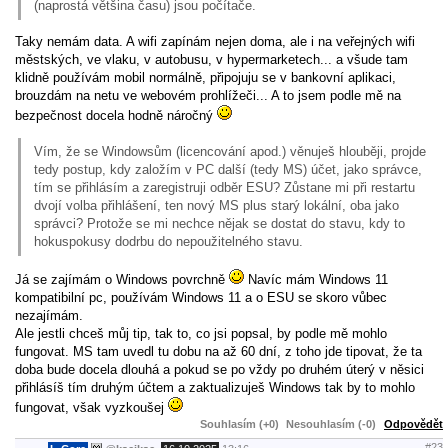
(naprostá většina času) jsou počítače.
Taky nemám data. A wifi zapínám nejen doma, ale i na veřejných wifi
městských, ve vlaku, v autobusu, v hypermarketech... a všude tam
klidně používám mobil normálně, připojuju se v bankovní aplikaci,
brouzdám na netu ve webovém prohlížeči... A to jsem podle mě na
bezpečnost docela hodně náročný
Vím, že se Windowsům (licencování apod.) věnuješ hlouběji, projde
tedy postup, kdy založím v PC další (tedy MS) účet, jako správce,
tím se přihlásím a zaregistruji odběr ESU? Zůstane mi při restartu
dvojí volba přihlášení, ten nový MS plus starý lokální, oba jako
správci? Protože se mi nechce nějak se dostat do stavu, kdy to
hokuspokusy dodrbu do nepoužitelného stavu.
Já se zajímám o Windows povrchně
Navíc mám Windows 11
kompatibilní pc, používám Windows 11 a o ESU se skoro vůbec
nezajímám.
Ale jestli chceš můj tip, tak to, co jsi popsal, by podle mě mohlo
fungovat. MS tam uvedl tu dobu na až 60 dní, z toho jde tipovat, že ta
doba bude docela dlouhá a pokud se po vždy po druhém úterý v něsici
přihlásíš tím druhým účtem a zaktualizuješ Windows tak by to mohlo
fungovat, však vyzkoušej
Souhlasím (+0)
Nesouhlasím (-0)
Odpovědět
#23