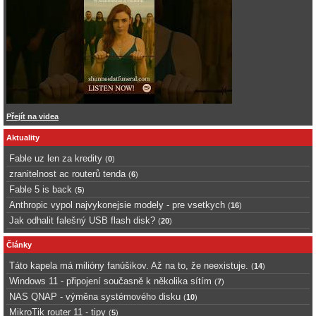
Přejít na videa
Aktuality
Fable uz len za kredity
(
0
)
zranitelnost ac routerů tenda
(
6
)
Fable 5 is back
(
5
)
Anthropic vypol najvykonejsie modely - pre vsetkych
(
16
)
Jak odhalit falešný USB flash disk?
(
20
)
Články
Táto kapela má milióny fanúšikov. Až na to, že neexistuje.
(
14
)
Windows 11 - připojení současně k několika sítím
(
7
)
NAS QNAP - výměna systémového disku
(
10
)
MikroTik router 11 - tipy
(
5
)