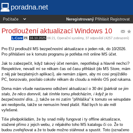
poradna.net
Neregistrovaný
Přihlásit
Registrovat
Prodloužení aktualizací Windows 10
L-Core
,
16.10.2025
06:21
,
Operační systémy
, 37 odpovědí (4257 zobrazení)
Pro EU prodloužil MS bezpečnostní aktualizace o jeden rok, do 10/2026.
Pro přihlášení se k tomuto programu je potřeba mít online MS účet.
Jak to zabezpečit, když takový účet nemám, nepotřebuji a hlavně nechci?
Respektive, nevadí mí se někam čas od času přihlásit (do MS Store, mám
z něj pár bezplatných aplikací), ale nemám zájem, aby mi cosi projíždělo
PC, bonzovalo, posílalo cokoliv někam do cloudu a měnilo OS pod rukama.
Doma mám všude nastaveno odložení aktualizací o 30 dní
(párkrát se jim
stalo, že něco domrvili, tak tímhle tomu předcházím, i když je to
bezpečnostní díra…)
, takže se mi zatím "přihláška" k tomuto ve winupdate
ani neobjevila, takže se nemusím hned plašit. Rád bych to ale měl
vyřešené.
Tiše předpokládám, že by snad měly fungovat i ty offline aktualizace,
stažené přímo z jejich webu, z nějakého toho MS katalogu či co. Že to
budou zveřejňovat a že to bude možno stáhnout a spustit. Toto (označeno