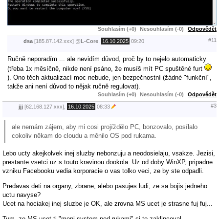
Souhlasím (+0)
Nesouhlasím (-0)
Odpovědět
#11
dsa
[185.87.142.xxx]
@
L-Core
,
16.10.2025
09:20
Ručně neporadím ... ale nevidím důvod, proč by to nejelo automaticky
(třeba 1x měsíčně, nikde není psáno, že musíš mít PC spuštěné furt
). Ono těch aktualizací moc nebude, jen bezpečnostní (žádné "funkční",
takže ani není důvod to nějak ručně regulovat).
Souhlasím (+0)
Nesouhlasím (-0)
Odpovědět
#3
jjj
[62.168.127.xxx],
16.10.2025
08:33
ale nemám zájem, aby mi cosi projíždělo PC, bonzovalo, posílalo
cokoliv někam do cloudu a měnilo OS pod rukama.
Lebo ucty akejkolvek inej sluzby nebonzuju a neodosielaju, vsakze. Jezisi,
prestante vsetci uz s touto kravinou dookola. Uz od doby WinXP, pripadne
vzniku Facebooku vedia korporacie o vas tolko veci, ze by ste odpadli.
Predavas deti na organy, zbrane, alebo pasujes ludi, ze sa bojis jedneho
uctu navyse?
Ucet na hociakej inej sluzbe je OK, ale zrovna MS ucet je strasne fuj fuj...
Tym, ze MS ucet ti "meni system pod rukami" si to zaklincoval.