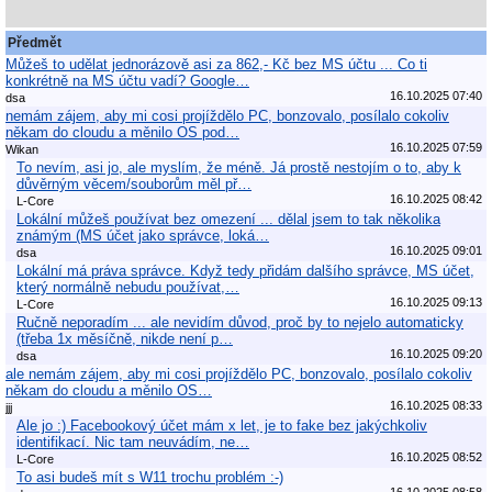
Předmět
Můžeš to udělat jednorázově asi za 862,- Kč bez MS účtu ... Co ti
konkrétně na MS účtu vadí? Google…
16.10.2025 07:40
dsa
nemám zájem, aby mi cosi projíždělo PC, bonzovalo, posílalo cokoliv
někam do cloudu a měnilo OS pod…
16.10.2025 07:59
Wikan
To nevím, asi jo, ale myslím, že méně. Já prostě nestojím o to, aby k
důvěrným věcem/souborům měl př…
16.10.2025 08:42
L-Core
Lokální můžeš používat bez omezení ... dělal jsem to tak několika
známým (MS účet jako správce, loká…
16.10.2025 09:01
dsa
Lokální má práva správce. Když tedy přidám dalšího správce, MS účet,
který normálně nebudu používat,…
16.10.2025 09:13
L-Core
Ručně neporadím ... ale nevidím důvod, proč by to nejelo automaticky
(třeba 1x měsíčně, nikde není p…
16.10.2025 09:20
dsa
ale nemám zájem, aby mi cosi projíždělo PC, bonzovalo, posílalo cokoliv
někam do cloudu a měnilo OS…
16.10.2025 08:33
jjj
Ale jo :) Facebookový účet mám x let, je to fake bez jakýchkoliv
identifikací. Nic tam neuvádím, ne…
16.10.2025 08:52
L-Core
To asi budeš mít s W11 trochu problém :-)
16.10.2025 08:58