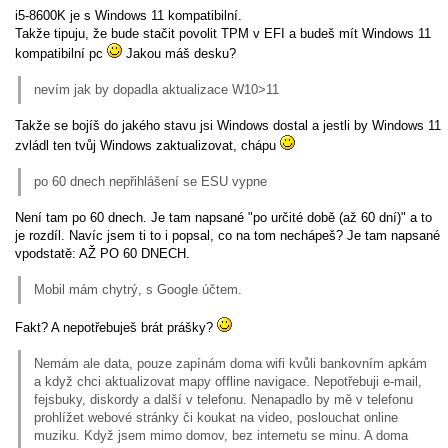
i5-8600K je s Windows 11 kompatibilní.
Takže tipuju, že bude stačit povolit TPM v EFI a budeš mít Windows 11
kompatibilní pc
Jakou máš desku?
nevím jak by dopadla aktualizace W10>11
Takže se bojíš do jakého stavu jsi Windows dostal a jestli by Windows 11
zvládl ten tvůj Windows zaktualizovat, chápu
po 60 dnech nepřihlášení se ESU vypne
Není tam po 60 dnech. Je tam napsané "po určité době (až 60 dní)" a to
je rozdíl. Navíc jsem ti to i popsal, co na tom nechápeš? Je tam napsané
vpodstatě: AŽ PO 60 DNECH.
Mobil mám chytrý, s Google účtem.
Fakt? A nepotřebuješ brát prášky?
Nemám ale data, pouze zapínám doma wifi kvůli bankovním apkám
a když chci aktualizovat mapy offline navigace. Nepotřebuji e-mail,
fejsbuky, diskordy a další v telefonu. Nenapadlo by mě v telefonu
prohlížet webové stránky či koukat na video, poslouchat online
muziku. Když jsem mimo domov, bez internetu se minu. A doma