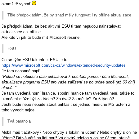
okamžitě vyhoď
Tiše předpokládám, že by snad měly fungovat i ty offline aktualizace
Já předpokládám, že bez aktivní ESU ti tam nepudou nainstalovat
aktualizace ani offline.
Ale kdo ví jak to bude mít Microsoft řešené.
ESU
Co se týče ESU tak info k ESU je tu:
https://www.microsoft.com/cs-cz/windows/extended-security-updates
Je tam napsané např.
"Pokud se nebudete dále přihlašovat k počítači pomocí účtu Microsoft,
aktualizace programu ESU pro vaše zařízení se po určité době (až 60 dní)
ukončí."
Je tam uvedená horní hranice, spodní hranice tam uvedená není, takže to
ukončení může být za týden? Za dva? Za měsíc? Za 5 týdnů?
Jestli bude nebo nebude stačit přihlásit se jednou měsíčně MS účtem z
toho vyvodit nejde.
Tvá paranoia
Mobil máš tlačítkový? Nebo chytrý s lokálním účtem? Nebo chytrý s online
účtem? Drtivá většina lidí používá chytrý telefon s online účtem, stejně