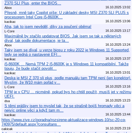
Z370 SLI Plus, enter the BIOS…
16.10.2025 13:02
Abox
Přesně, mně taky Copilot píše: U základní desky MSI Z370 SLI PLUS s
procesorem Intel Core i5-8600K…
16.10.2025 13:06
kacikac
Aha, tak to jsem nevěděl, díky za poučení oběma!
16.10.2025 13:17
L-Core
Maximálně by stačilo updatovat BIOS. Jak jsem se tak u některých
díval, tak podle dokumentace, je ta…
16.10.2025 13:24
Abox
Taky jsem se díval, u verze biosu z roku 2022 je Windows 11 Supported,
tedy se jedná o nastavené EFI…
16.10.2025 13:37
kacikac
i5-8600K ... Nemá TPM 2 i5-8600K je s Windows 11 kompatibilní. Takže
tipuju, že bude stačit povolit…
16.10.2025 13:01
kacikac
Deska je MSI Z 370 sli plus, podle manuálu tam TPM není (jen konektor).
Myslím, že W10 mám pořád v…
16.10.2025 13:16
L-Core
TPM je v CPU ... nicméně, pokud bys ho chtěl použít, musíš jet v režimu
UEFI.
16.10.2025 13:23
dsa
S těmi prášky jsem to myslel tak, že se strašně bojíš hromady věci a
nejvíc online věcí a když tam m…
16.10.2025 13:44
kacikac
https://www.zive.cz/poradna/rozsirene-aktualizace-windows-10/sc-20-cq-
740975/default.aspx?consultans…
16.10.2025 23:19
cakicak