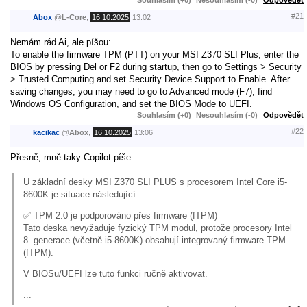
Souhlasím (+0)
Nesouhlasím (-0)
Odpovědět
#21
Abox
@
L-Core
,
16.10.2025
13:02
Nemám rád Ai, ale píšou:
To enable the firmware TPM (PTT) on your MSI Z370 SLI Plus, enter the
BIOS by pressing Del or F2 during startup, then go to Settings > Security
> Trusted Computing and set Security Device Support to Enable. After
saving changes, you may need to go to Advanced mode (F7), find
Windows OS Configuration, and set the BIOS Mode to UEFI.
Souhlasím (+0)
Nesouhlasím (-0)
Odpovědět
#22
kacikac
@
Abox
,
16.10.2025
13:06
Přesně, mně taky Copilot píše:
U základní desky MSI Z370 SLI PLUS s procesorem Intel Core i5-
8600K je situace následující:
✅ TPM 2.0 je podporováno přes firmware (fTPM)
Tato deska nevyžaduje fyzický TPM modul, protože procesory Intel
8. generace (včetně i5-8600K) obsahují integrovaný firmware TPM
(fTPM).
V BIOSu/UEFI lze tuto funkci ručně aktivovat.
...