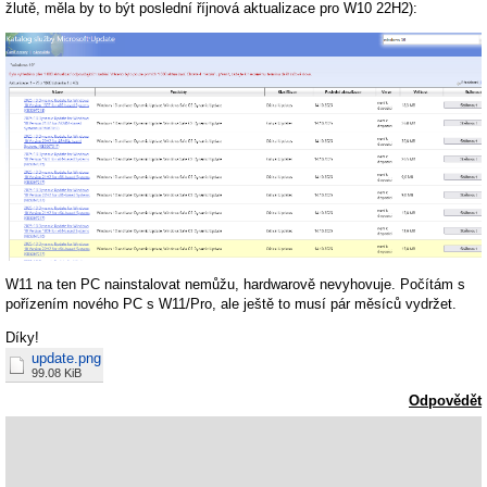
žlutě, měla by to být poslední říjnová aktualizace pro W10 22H2):
W11 na ten PC nainstalovat nemůžu, hardwarově nevyhovuje. Počítám s
pořízením nového PC s W11/Pro, ale ještě to musí pár měsíců vydržet.
Díky!
update.png
99.08 KiB
Odpovědět