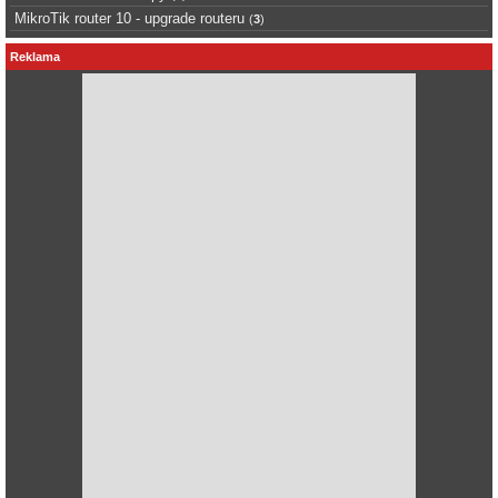
MikroTik router 10 - upgrade routeru
(
3
)
Reklama