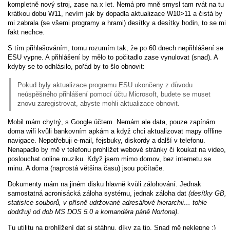
kompletně nový stroj, zase na x let. Nemá pro mně smysl tam rvát na tu
krátkou dobu W11, nevím jak by dopadla aktualizace W10>11 a čistá by
mi zabrala (se všemi programy a hrami) desítky a desítky hodin, to se mi
fakt nechce.
S tím přihlašováním, tomu rozumím tak, že po 60 dnech nepřihlášení se
ESU vypne. A přihlášení by mělo to počitadlo zase vynulovat (snad). A
kdyby se to odhlásilo, pořád by to šlo obnovit:
Pokud byly aktualizace programu ESU ukončeny z důvodu
neúspěšného přihlášení pomocí účtu Microsoft, budete se muset
znovu zaregistrovat, abyste mohli aktualizace obnovit.
Mobil mám chytrý, s Google účtem. Nemám ale data, pouze zapínám
doma wifi kvůli bankovním apkám a když chci aktualizovat mapy offline
navigace. Nepotřebuji e-mail, fejsbuky, diskordy a další v telefonu.
Nenapadlo by mě v telefonu prohlížet webové stránky či koukat na video,
poslouchat online muziku. Když jsem mimo domov, bez internetu se
minu. A doma (naprostá většina času) jsou počítače.
Dokumenty mám na jiném disku hlavně kvůli zálohování. Jednak
samostatná acronisácká záloha systému, jednak záloha dat
(desítky GB,
statisíce souborů, v přísně udržované adresářové hierarchii… tohle
dodržuji od dob MS DOS 5.0 a komandéra páně Nortona)
.
Tu utilitu na prohlížení dat si stáhnu, díky za tip. Snad mě neklepne :)