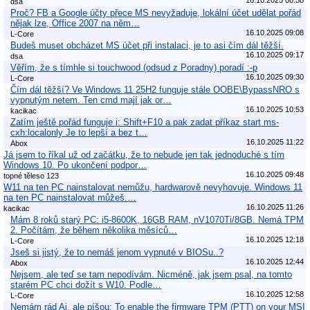
dsa
Proč? FB a Google účty přece MS nevyžaduje, lokální účet udělat pořád
nějak lze, Office 2007 na něm…
16.10.2025 09:08
L-Core
Budeš muset obcházet MS účet při instalaci, je to asi čím dál těžší.
16.10.2025 09:17
dsa
Věřím, že s tímhle si touchwood (odsud z Poradny) poradí :-p
16.10.2025 09:30
L-Core
Čím dál těžší? Ve Windows 11 25H2 funguje stále OOBE\BypassNRO s
vypnutým netem. Ten cmd mají jak or…
16.10.2025 10:53
kacikac
Zatím ještě pořád funguje i: Shift+F10 a pak zadat příkaz start ms-
cxh:localonly Je to lepší a bez t…
16.10.2025 11:22
Abox
Já jsem to říkal už od začátku, že to nebude jen tak jednoduché s tím
Windows 10. Po ukončení podpor…
16.10.2025 09:48
topné těleso 123
W11 na ten PC nainstalovat nemůžu, hardwarově nevyhovuje. Windows 11
na ten PC nainstalovat můžeš.…
16.10.2025 11:26
kacikac
Mám 8 roků starý PC: i5-8600K, 16GB RAM, nV1070Ti/8GB. Nemá TPM
2. Počítám, že během několika měsíců…
16.10.2025 12:18
L-Core
Jseš si jistý, že to nemáš jenom vypnuté v BIOSu..?
16.10.2025 12:44
Abox
Nejsem, ale teď se tam nepodívám. Nicméně, jak jsem psal, na tomto
starém PC chci dožít s W10. Podle…
16.10.2025 12:58
L-Core
Nemám rád Ai, ale píšou: To enable the firmware TPM (PTT) on your MSI