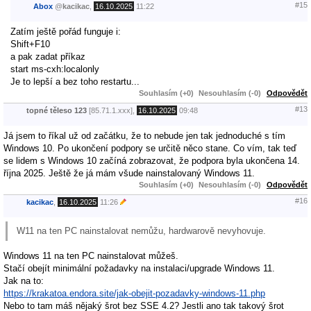
#15
Abox
@
kacikac
,
16.10.2025
11:22
Zatím ještě pořád funguje i:
Shift+F10
a pak zadat příkaz
start ms-cxh:localonly
Je to lepší a bez toho restartu...
Souhlasím (+0)
Nesouhlasím (-0)
Odpovědět
#13
topné těleso 123
[85.71.1.xxx],
16.10.2025
09:48
Já jsem to říkal už od začátku, že to nebude jen tak jednoduché s tím
Windows 10. Po ukončení podpory se určitě něco stane. Co vím, tak teď
se lidem s Windows 10 začíná zobrazovat, že podpora byla ukončena 14.
října 2025. Ještě že já mám všude nainstalovaný Windows 11.
Souhlasím (+0)
Nesouhlasím (-0)
Odpovědět
#16
kacikac
,
16.10.2025
11:26
W11 na ten PC nainstalovat nemůžu, hardwarově nevyhovuje.
Windows 11 na ten PC nainstalovat můžeš.
Stačí obejít minimální požadavky na instalaci/upgrade Windows 11.
Jak na to:
https://krakatoa.endora.site/jak-obejit-pozadavky-windows-11.php
Nebo to tam máš nějaký šrot bez SSE 4.2? Jestli ano tak takový šrot