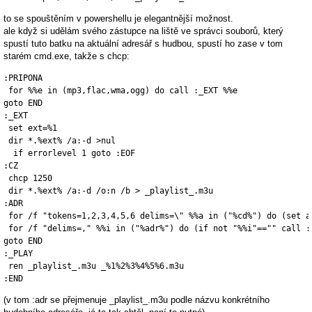
to se spouštěním v powershellu je elegantnější možnost.
ale když si udělám svého zástupce na liště ve správci souborů, který
spustí tuto batku na aktuální adresář s hudbou, spustí ho zase v tom
starém cmd.exe, takže s chcp:
:PRIPONA

 for %%e in (mp3,flac,wma,ogg) do call :_EXT %%e

goto END

:_EXT

 set ext=%1

 dir *.%ext% /a:-d >nul

  if errorlevel 1 goto :EOF

:CZ

 chcp 1250

 dir *.%ext% /a:-d /o:n /b > _playlist_.m3u

:ADR

 for /f "tokens=1,2,3,4,5,6 delims=\" %%a in ("%cd%") do (set a
 for /f "delims=," %%i in ("%adr%") do (if not "%%i"=="" call :_
goto END

:_PLAY

 ren _playlist_.m3u _%1%2%3%4%5%6.m3u

:END
(v tom :adr se přejmenuje _playlist_.m3u podle názvu konkrétního