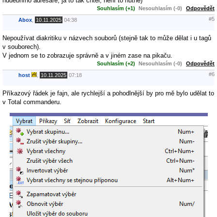
hudebního adresáře, já to tak chtěl, není to nutné)
Souhlasím (+1)
Nesouhlasím (-0)
Odpovědět
#5
Abox
,
10.11.2025
04:38
Nepoužívat diakritiku v názvech souborů (stejně tak to může dělat i u tagů
v souborech).
V jednom se to zobrazuje správně a v jiném zase na pikaču.
Souhlasím (+2)
Nesouhlasím (-0)
Odpovědět
#6
host
,
10.11.2025
07:18
Příkazový řádek je fajn, ale rychlejší a pohodlnější by pro mě bylo udělat to
v Total commanderu.