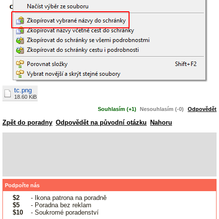
tc.png
18.60 KiB
Souhlasím (+1)
Nesouhlasím (-0)
Odpovědět
Zpět do poradny
Odpovědět na původní otázku
Nahoru
Podpořte nás
$2
- Ikona patrona na poradně
$5
- Poradna bez reklam
$10
- Soukromé poradenství