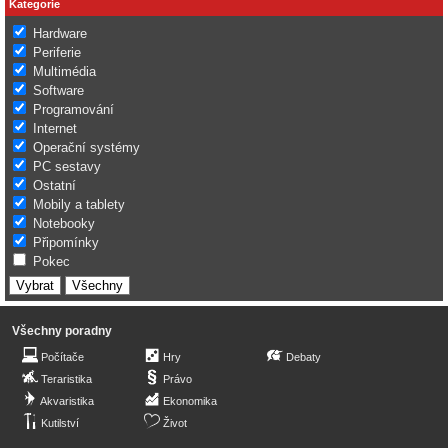
Kategorie
Hardware
Periferie
Multimédia
Software
Programování
Internet
Operační systémy
PC sestavy
Ostatní
Mobily a tablety
Notebooky
Připomínky
Pokec
Všechny poradny
Počítače
Hry
Debaty
Teraristika
Právo
Akvaristika
Ekonomika
Kutilství
Život