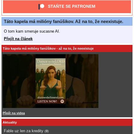
STAŇTE SE PATRONEM
Táto kapela má milióny fanúšikov. Až na to, že neexistuje.
O tom kam smeruje sucasne AI.
Přejít na článek
Táto kapela má milióny fanúšikov - až na to, že neexistuje
Přejít na videa
Aktuality
Fable uz len za kredity
(
0
)