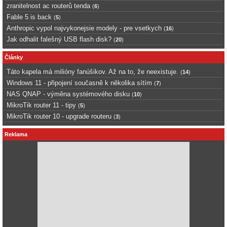
zranitelnost ac routerů tenda
(
6
)
Fable 5 is back
(
5
)
Anthropic vypol najvykonejsie modely - pre vsetkych
(
16
)
Jak odhalit falešný USB flash disk?
(
20
)
Články
Táto kapela má milióny fanúšikov. Až na to, že neexistuje.
(
14
)
Windows 11 - připojení současně k několika sítím
(
7
)
NAS QNAP - výměna systémového disku
(
10
)
MikroTik router 11 - tipy
(
5
)
MikroTik router 10 - upgrade routeru
(
3
)
Reklama