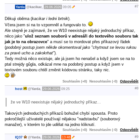
#7
Yarda
@
kacikac
,
29.06.2026
09:05
Děkuji oběma (
kacikar i ledni brtnik
).
Včera jsem si na to vzpomněl a fungovalo to.
Ale stejně je zajímavé, že ve W10 neexistuje nějaký jednoduchý příkaz,
něco jako "
ulož seznam souborů v adresáři do textového souboru tak
jak je to na obrazovce
" a musí se to mordovat přes příkazový řádek
(
podobný postup jsem někde okomentoval jako "chytnout se levou rukou
za pravé ucho a zakokrhat"
).
Tedy možná něco existuje, ale já jsem ho nenašel a když jsem se na to
ptal strejdy gůgla, odkázal mne na podobný postup a když jsem v
textovém souboru chtěl změnit kódovou stránku, taky nic.
Souhlasím (+0)
Nesouhlasím (-0)
Odpovědět
#8
host
@
Yarda
,
29.06.2026
09:25
že ve W10 neexistuje nějaký jednoduchý příkaz...
Takových jednoduchých příkazů bohužel chybí spousta. Proto
pokročilejší uživatelé používají nějakou "nadstavbu" (souborový
manažer), v kterém to jde udělat na jedno kliknutí.
Souhlasím (+0)
Nesouhlasím (-0)
Odpovědět
#9
IQ37
@
Yarda
,
29.06.2026
13:48