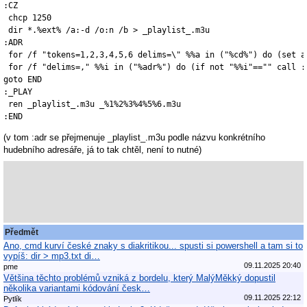
:CZ

 chcp 1250

 dir *.%ext% /a:-d /o:n /b > _playlist_.m3u

:ADR

 for /f "tokens=1,2,3,4,5,6 delims=\" %%a in ("%cd%") do (set a
 for /f "delims=," %%i in ("%adr%") do (if not "%%i"=="" call :_
goto END

:_PLAY

 ren _playlist_.m3u _%1%2%3%4%5%6.m3u

:END
(v tom :adr se přejmenuje _playlist_.m3u podle názvu konkrétního
hudebního adresáře, já to tak chtěl, není to nutné)
Předmět
Ano, cmd kurví české znaky s diakritikou... spusti si powershell a tam si to
vypíš: dir > mp3.txt di…
09.11.2025 20:40
pme
Většina těchto problémů vzniká z bordelu, který MalýMěkký dopustil
několika variantami kódování česk…
09.11.2025 22:12
Pytlík