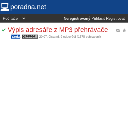
poradna.net
Neregistrovaný
Přihlásit
Registrovat
Výpis adresáře z MP3 přehrávače
Yarda
,
09.11.2025
20:07
,
Ostatní
, 9 odpovědí (1378 zobrazení)