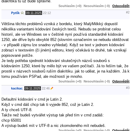
diakritika tu už bude správne.
Souhlasím (+0)
Nesouhlasím (-0)
Odpovědět
#2
Pytlík
,
09.11.2025
22:12
Většina těchto problémů vzniká z bordelu, který MalýMěkký dopustil
několika variantami kódování českých textů. Nebudu se probírat celou
historií, ale ve Windows se v češtině nyní používá standardně kódování
1250, ale dříve bylo obvyklé 852 (slovním označením se nebudu obtěžovat
- v případě zájmu lze snadno vyhledat). Když se text v jednom kódování
zobrazí v textovém (či jiném) editoru, který očekává to druhé, tak vznikají
popisované potíže.
Je tedy potřeba sjednotit kódování skutečných názvů souborů s
kódováním 1250, které by mělo být ve vašem počítači. Já to řeším tak, že
prostě v názvech souborů ruším diakritiku. jak to uděat, je na každém. Já k
tomu používám PSPad, ale možností je mnoho.
Souhlasím (+0)
Nesouhlasím (-0)
Odpovědět
#3
kacikac
,
09.11.2025
22:46
Defaultní kódování v cmd je Latin 2.
Když v cmd dáš chcp tak ti vyjede 852, což je Latin 2.
A ty chceš UTF-8.
Takže než budeš vytvářet výstup tak před tím v cmd zadáš:
chcp 65001
A výstup budeš mít v UTF-8 a nic zkomoleného mít nebudeš.
Souhlasím (+0)
Nesouhlasím (-0)
Odpovědět