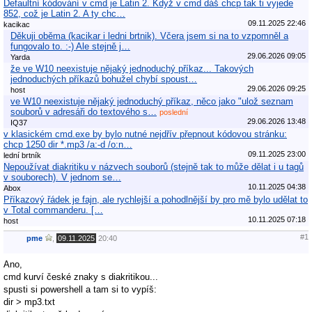
Defaultní kódování v cmd je Latin 2. Když v cmd dáš chcp tak ti vyjede
852, což je Latin 2. A ty chc…
09.11.2025 22:46
kacikac
Děkuji oběma (kacikar i ledni brtnik). Včera jsem si na to vzpomněl a
fungovalo to. :-) Ale stejně j…
29.06.2026 09:05
Yarda
že ve W10 neexistuje nějaký jednoduchý příkaz... Takových
jednoduchých příkazů bohužel chybí spoust…
29.06.2026 09:25
host
ve W10 neexistuje nějaký jednoduchý příkaz, něco jako "ulož seznam
souborů v adresáři do textového s…
poslední
29.06.2026 13:48
IQ37
v klasickém cmd.exe by bylo nutné nejdřív přepnout kódovou stránku:
chcp 1250 dir *.mp3 /a:-d /o:n…
09.11.2025 23:00
lední brtník
Nepoužívat diakritiku v názvech souborů (stejně tak to může dělat i u tagů
v souborech). V jednom se…
10.11.2025 04:38
Abox
Příkazový řádek je fajn, ale rychlejší a pohodlnější by pro mě bylo udělat to
v Total commanderu. […
10.11.2025 07:18
host
#1
pme
,
09.11.2025
20:40
Ano,
cmd kurví české znaky s diakritikou...
spusti si powershell a tam si to vypíš:
dir > mp3.txt