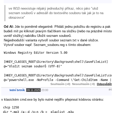
ve W10 neexistuje nějaký jednoduchý příkaz, něco jako "ulož
seznam souborů v adresáři do textového souboru tak jak je to na
obrazovce"
Od AI:
Jde to poměrně elegantně. Přidáš jednu položku do registru a pak
budeš mít po kliknutí pravým tlačítkem na složku (nebo na prázdné místo
uvnitř složky) nabídku Uložit seznam souborů.
Nejjednodušší varianta vytvoří soubor seznam.txt v dané složce.
Vytvoř soubor např. Seznam_souboru.reg s tímto obsahem:
Windows Registry Editor Version 5.00

[HKEY_CLASSES_ROOT\Directory\Background\shell\SaveFileList]

@="Uložit seznam souborů (UTF-8)"

[HKEY_CLASSES_ROOT\Directory\Background\shell\SaveFileList\com
@="powershell.exe -NoProfile -Command \"Get-ChildItem -Name |
Souhlasím (+0)
Nesouhlasím (-0)
Odpovědět
#4
lední brtník
,
09.11.2025
23:00
v klasickém cmd.exe by bylo nutné nejdřív přepnout kódovou stránku:
 chcp 1250

 dir *.mp3 /a:-d /o:n /b > _playlist_.m3u