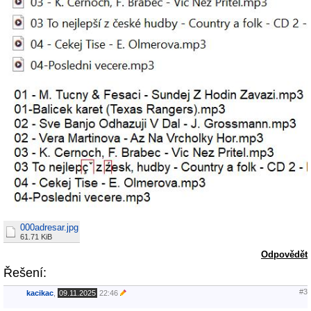
000adresar.jpg
61.71 KiB
Odpovědět
Řešení:
#3
kacikac
,
09.11.2025
22:46