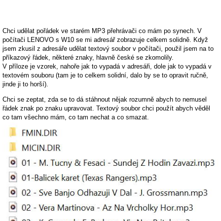
Chci udělat pořádek ve starém MP3 přehrávači co mám po synech. V
počítači LENOVO s W10 se mi adresář zobrazuje celkem solidně. Když
jsem zkusil z adresáře udělat textový soubor v počítači, použil jsem na to
příkazový řádek, některé znaky, hlavně české se zkomolily.
V příloze je vzorek, nahoře jak to vypadá v adresáři, dole jak to vypadá v
textovém souboru (tam je to celkem solidní, dalo by se to opravit ručně,
jinde ji to horší).
Chci se zeptat, zda se to dá stáhnout nějak rozumně abych to nemusel
řádek znak po znaku upravovat. Textový soubor chci použít abych věděl
co tam všechno mám, co tam nechat a co smazat.