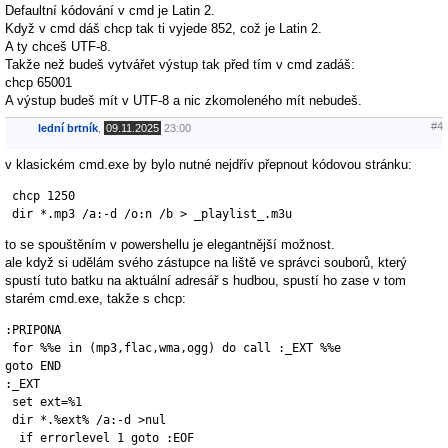
Defaultní kódování v cmd je Latin 2.
Když v cmd dáš chcp tak ti vyjede 852, což je Latin 2.
A ty chceš UTF-8.
Takže než budeš vytvářet výstup tak před tím v cmd zadáš:
chcp 65001
A výstup budeš mít v UTF-8 a nic zkomoleného mít nebudeš.
#4
lední brtník
,
09.11.2025
23:00
v klasickém cmd.exe by bylo nutné nejdřív přepnout kódovou stránku:
 chcp 1250

 dir *.mp3 /a:-d /o:n /b > _playlist_.m3u
to se spouštěním v powershellu je elegantnější možnost.
ale když si udělám svého zástupce na liště ve správci souborů, který
spustí tuto batku na aktuální adresář s hudbou, spustí ho zase v tom
starém cmd.exe, takže s chcp:
:PRIPONA

 for %%e in (mp3,flac,wma,ogg) do call :_EXT %%e

goto END

:_EXT

 set ext=%1

 dir *.%ext% /a:-d >nul

  if errorlevel 1 goto :EOF
