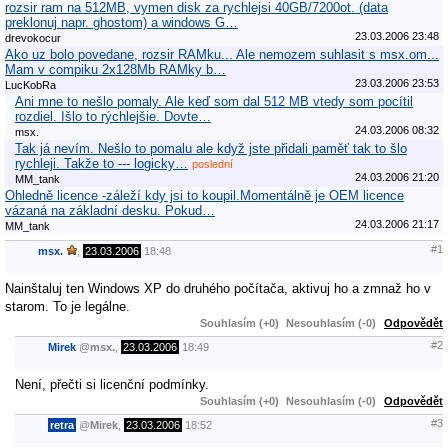
rozsir ram na 512MB, vymen disk za rychlejsi 40GB/7200ot. (data
preklonuj napr. ghostom) a windows G…
23.03.2006 23:48
drevokocur
Ako uz bolo povedane, rozsir RAMku... Ale nemozem suhlasit s msx.om...
Mam v compiku 2x128Mb RAMky b…
23.03.2006 23:53
LucKobRa
Ani mne to nešlo pomaly. Ale keď som dal 512 MB vtedy som pocítil
rozdiel. Išlo to rýchlejšie. Dovte…
24.03.2006 08:32
msx.
Tak já nevím. Nešlo to pomalu ale když jste přidali paměť tak to šlo
rychleji. Takže to --- logicky…
poslední
24.03.2006 21:20
MM_tank
Ohledně licence -záleží kdy jsi to koupil.Momentálně je OEM licence
vázaná na základní desku. Pokud…
24.03.2006 21:17
MM_tank
#1
msx.
,
23.03.2006
18:48
Nainštaluj ten Windows XP do druhého počítača, aktivuj ho a zmnaž ho v
starom. To je legálne.
Souhlasím (+0)
Nesouhlasím (-0)
Odpovědět
#2
Mirek
@
msx.
,
23.03.2006
18:49
Není, přečti si licenční podmínky.
Souhlasím (+0)
Nesouhlasím (-0)
Odpovědět
#3
retra
@
Mirek
,
23.03.2006
18:52