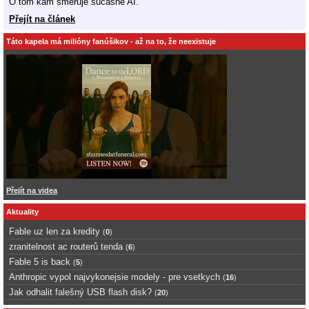
O tom kam smeruje sucasne AI.
Přejít na článek
Táto kapela má milióny fanúšikov - až na to, že neexistuje
Přejít na videa
Aktuality
Fable uz len za kredity
(
0
)
zranitelnost ac routerů tenda
(
6
)
Fable 5 is back
(
5
)
Anthropic vypol najvykonejsie modely - pre vsetkych
(
16
)
Jak odhalit falešný USB flash disk?
(
20
)