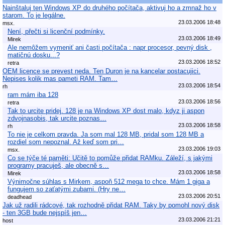
Nainštaluj ten Windows XP do druhého počítača, aktivuj ho a zmnaž ho v
starom. To je legálne.
23.03.2006 18:48
msx.
Není, přečti si licenční podmínky.
23.03.2006 18:49
Mirek
Ale nemôžem vymeniť ani časti počítača : napr procesor, pevný disk ,
matičnú dosku...?
23.03.2006 18:52
retra
OEM licence se prevest neda. Ten Duron je na kancelar postacujici.
Nepises kolik mas pameti RAM. Tam…
23.03.2006 18:54
rh
ram mám iba 128
23.03.2006 18:56
retra
Tak to urcite pridej. 128 je na Windows XP dost malo, kdyz ji aspon
zdvojnasobis, tak urcite poznas…
23.03.2006 18:58
rh
To nie je celkom pravda. Ja som mal 128 MB, pridal som 128 MB a
rozdiel som nepoznal. Až keď som pri…
23.03.2006 19:03
msx.
Co se týče té paměti: Učitě to pomůže přidat RAMku. Záleží, s jakými
programy pracuješ, ale obecně s…
23.03.2006 18:58
Mirek
Výnimočne súhlas s Mirkem, aspoň 512 mega to chce. Mám 1 giga a
fungujem so zaťatými zubami. (Hry ne…
23.03.2006 20:51
deadhead
Jak už radili rádcové, tak rozhodně přidat RAM. Taky by pomohl nový disk
- ten 3GB bude nejspíš jen…
23.03.2006 21:21
host