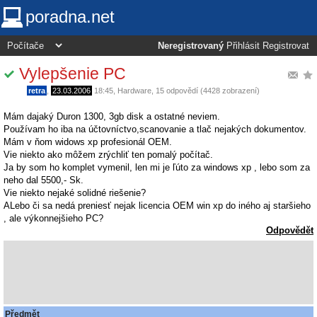
poradna.net
Neregistrovaný
Přihlásit
Registrovat
Vylepšenie PC
retra
,
23.03.2006
18:45
,
Hardware
, 15 odpovědí (4428 zobrazení)
Mám dajaký Duron 1300, 3gb disk a ostatné neviem.
Používam ho iba na účtovníctvo,scanovanie a tlač nejakých dokumentov.
Mám v ňom widows xp profesionál OEM.
Vie niekto ako môžem zrýchliť ten pomalý počítač.
Ja by som ho komplet vymenil, len mi je ľúto za windows xp , lebo som za
neho dal 5500,- Sk.
Vie niekto nejaké solidné riešenie?
ALebo či sa nedá preniesť nejak licencia OEM win xp do iného aj staršieho
, ale výkonnejšieho PC?
Odpovědět
Předmět