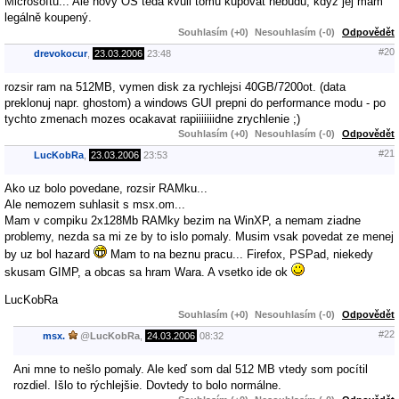
Microsoftu... Ale nový OS teda kvůli tomu kupovat nebudu, když jej mám
legálně koupený.
Souhlasím (+0)
Nesouhlasím (-0)
Odpovědět
#20
drevokocur
,
23.03.2006
23:48
rozsir ram na 512MB, vymen disk za rychlejsi 40GB/7200ot. (data
preklonuj napr. ghostom) a windows GUI prepni do performance modu - po
tychto zmenach mozes ocakavat rapiiiiiiidne zrychlenie ;)
Souhlasím (+0)
Nesouhlasím (-0)
Odpovědět
#21
LucKobRa
,
23.03.2006
23:53
Ako uz bolo povedane, rozsir RAMku...
Ale nemozem suhlasit s msx.om...
Mam v compiku 2x128Mb RAMky bezim na WinXP, a nemam ziadne
problemy, nezda sa mi ze by to islo pomaly. Musim vsak povedat ze menej
by uz bol hazard
Mam to na beznu pracu... Firefox, PSPad, niekedy
skusam GIMP, a obcas sa hram Wara. A vsetko ide ok
LucKobRa
Souhlasím (+0)
Nesouhlasím (-0)
Odpovědět
#22
msx.
@
LucKobRa
,
24.03.2006
08:32
Ani mne to nešlo pomaly. Ale keď som dal 512 MB vtedy som pocítil
rozdiel. Išlo to rýchlejšie. Dovtedy to bolo normálne.