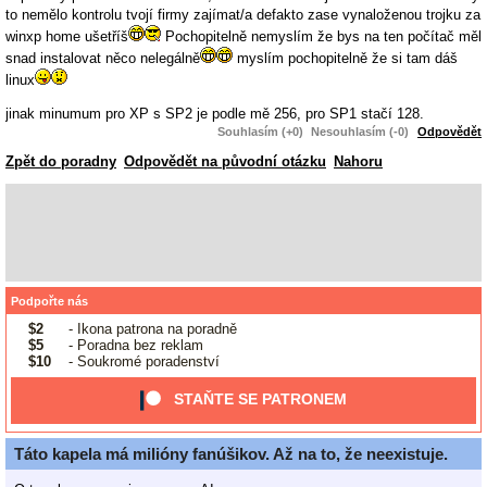
to nemělo kontrolu tvojí firmy zajímat/a defakto zase vynaloženou trojku za
winxp home ušetříš
Pochopitelně nemyslím že bys na ten počítač měl
snad instalovat něco nelegálně
myslím pochopitelně že si tam dáš
linux
jinak minumum pro XP s SP2 je podle mě 256, pro SP1 stačí 128.
Souhlasím (+0)
Nesouhlasím (-0)
Odpovědět
Zpět do poradny
Odpovědět na původní otázku
Nahoru
Podpořte nás
$2
- Ikona patrona na poradně
$5
- Poradna bez reklam
$10
- Soukromé poradenství
STAŇTE SE PATRONEM
Táto kapela má milióny fanúšikov. Až na to, že neexistuje.