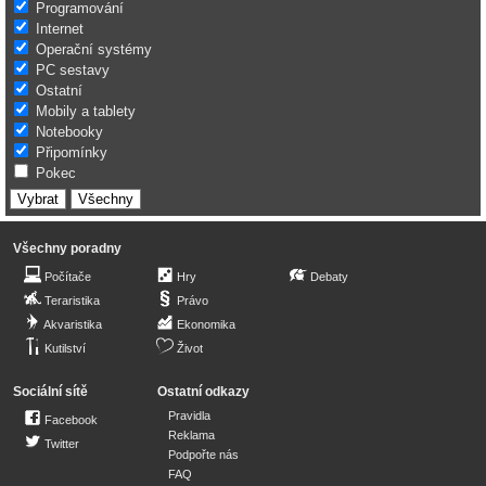
Programování
Internet
Operační systémy
PC sestavy
Ostatní
Mobily a tablety
Notebooky
Připomínky
Pokec
Všechny poradny
Počítače
Hry
Debaty
Teraristika
Právo
Akvaristika
Ekonomika
Kutilství
Život
Sociální sítě
Ostatní odkazy
Pravidla
Facebook
Reklama
Twitter
Podpořte nás
FAQ