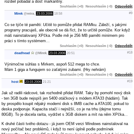
rozdiel pobadal a dosť markantný.
Souhlasím (+0)
Nesouhlasím (-0)
Odpovědět
#9
Mirek
@
retra
,
23.03.2006
18:58
Co se týče té paměti: Učitě to pomůže přidat RAMku. Záleží, s jakými
programy pracuješ, ale obecně se dá říct, že to určitě pomůže. Kor když
máš nainstalovaný XPčka. Podle mě je 256 MB paměti minimem pro
práci s tímto systémem…
Souhlasím (+0)
Nesouhlasím (-0)
Odpovědět
#18
deadhead
@
Mirek
,
23.03.2006
20:51
Výnimočne súhlas s Mirkem, aspoň 512 mega to chce.
Mám 1 giga a fungujem so zaťatými zubami. (Hry nehrám)
Souhlasím (+0)
Nesouhlasím (-0)
Odpovědět
#19
host
,
23.03.2006
21:21
Jak už radili rádcové, tak rozhodně přidat RAM. Taky by pomohl nový disk
- ten 3GB bude nejspíš jen 5400 otáčkový s módem ATA33 (hádám). Tak
by prospělo koupit nějaký moderní disk s 8MB cache a ATA100, pokud to
deska podporuje. Kapacita stačí i nejnižší, co je na trhu (dejme tomu
80GB). To je docela rarita, vydržet s 3GB diskem a mít na něm XPčka...
K druhé části tvého dotazu - já jsem OEM verzi Windows nainstaloval na
nový počítač bez problémů, i když to není úplně podle podmínek