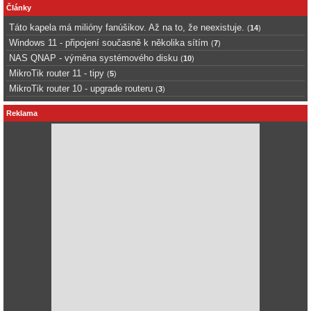
Články
Táto kapela má milióny fanúšikov. Až na to, že neexistuje.
(
14
)
Windows 11 - připojení současně k několika sítím
(
7
)
NAS QNAP - výměna systémového disku
(
10
)
MikroTik router 11 - tipy
(
5
)
MikroTik router 10 - upgrade routeru
(
3
)
Reklama