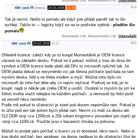
Souhlasím (+0)
Nesouhlasím (-0)
Odpovědět
#24
MM_tank
@
msx.
,
24.03.2006
21:20
Tak já nevím. Nešlo to pomalu ale když jste přidali paměť tak to šlo
rychleji. Takže to --- logicky když se na to podíváte zpětně -
předtím šlo
pomalu
Souhlasím (+0)
Nesouhlasím (-0)
Odpovědět
#23
MM_tank
,
24.03.2006
21:17
Ohledně licence -záleží kdy jsi to koupil.Momentálně je OEM licence
vázaná na základní desku. Pokud se ti pokazí můžeš ji max do dvou let
vyměnit a OEM licence bude platit dál Dřív to microsoft zplichtil tak, že
OEM platila dokud se nevyměnilo víc jak třetina počítače /počítala se tam
myslím deska, hdd a ne třeba modem a myš/. Možná toho bylo víc
microsoft do toho furt drbe aby co nejvíc rejžoval. Podívej se kdy jsi to
koupil, najdi si někde jak zněla OEM a uvidíš. Osobně si myslím by jim ke
štěstí mohla stačit nálepka na každém počítači...a nemuseli by řešit jestli
se vevnitř něco neměnilo.
Podle mě pokud to účetnictví je staré pod dosem nepomůže ram. Pokud je
to účto pod win tak potom bych přidal ram. Nevím co máš za desku ale
512 DDR stojí cca 1200czk a 256 sdram kingston-v provedení pro starší pc
-stojí cca 1100czk. Použité jsou v bazarech zhruba za polovinu.
Můžeš to prodat jako počítač s licencí za to dostaneš něco navíc. Nebo si
kup druhý počítač- bez windows, na doma- nedávej to do účetnictví /tím by