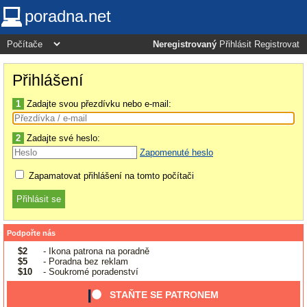
poradna.net
Neregistrovaný
Přihlásit
Registrovat
Přihlášení
1
Zadajte svou přezdívku nebo e-mail:
2
Zadajte své heslo:
Zapomenuté heslo
Zapamatovat přihlášení na tomto počítači
Podpořte nás
$2
- Ikona patrona na poradně
$5
- Poradna bez reklam
$10
- Soukromé poradenství
STAŇTE SE PATRONEM