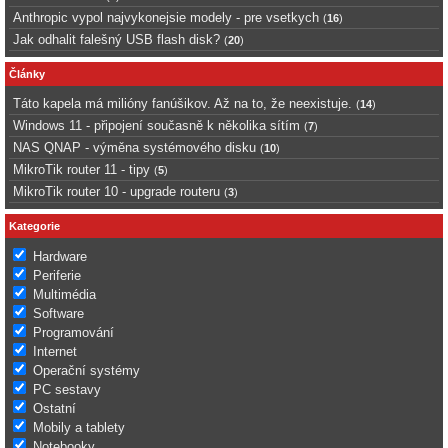
Anthropic vypol najvykonejsie modely - pre vsetkych
(
16
)
Jak odhalit falešný USB flash disk?
(
20
)
Články
Táto kapela má milióny fanúšikov. Až na to, že neexistuje.
(
14
)
Windows 11 - připojení současně k několika sítím
(
7
)
NAS QNAP - výměna systémového disku
(
10
)
MikroTik router 11 - tipy
(
5
)
MikroTik router 10 - upgrade routeru
(
3
)
Kategorie
Hardware
Periferie
Multimédia
Software
Programování
Internet
Operační systémy
PC sestavy
Ostatní
Mobily a tablety
Notebooky