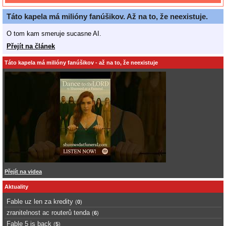
Táto kapela má milióny fanúšikov. Až na to, že neexistuje.
O tom kam smeruje sucasne AI.
Přejít na článek
Táto kapela má milióny fanúšikov - až na to, že neexistuje
Přejít na videa
Aktuality
Fable uz len za kredity
(
0
)
zranitelnost ac routerů tenda
(
6
)
Fable 5 is back
(
5
)