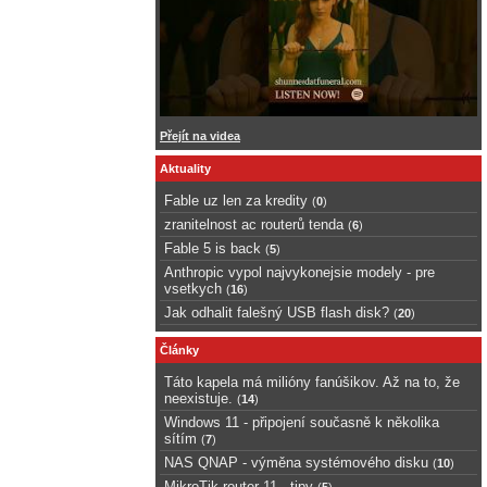
Přejít na videa
Aktuality
Fable uz len za kredity
(
0
)
zranitelnost ac routerů tenda
(
6
)
Fable 5 is back
(
5
)
Anthropic vypol najvykonejsie modely - pre
vsetkych
(
16
)
Jak odhalit falešný USB flash disk?
(
20
)
Články
Táto kapela má milióny fanúšikov. Až na to, že
neexistuje.
(
14
)
Windows 11 - připojení současně k několika
sítím
(
7
)
NAS QNAP - výměna systémového disku
(
10
)
MikroTik router 11 - tipy
(
5
)