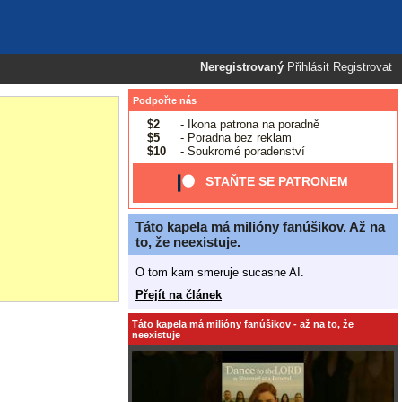
Neregistrovaný
Přihlásit
Registrovat
Podpořte nás
$2
- Ikona patrona na poradně
$5
- Poradna bez reklam
$10
- Soukromé poradenství
STAŇTE SE PATRONEM
Táto kapela má milióny fanúšikov. Až na
to, že neexistuje.
O tom kam smeruje sucasne AI.
Přejít na článek
Táto kapela má milióny fanúšikov - až na to, že
neexistuje