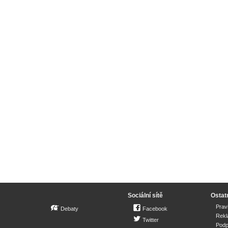
Sociální sítě
Ostat
Prav
Debaty
Facebook
Rek
Twitter
Podp