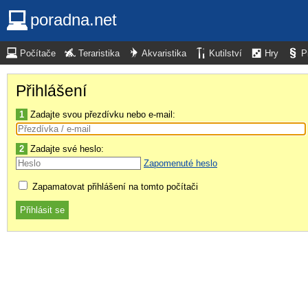
poradna.net
Počítače
Teraristika
Akvaristika
Kutilství
Hry
P
Přihlášení
1
Zadajte svou přezdívku nebo e-mail:
2
Zadajte své heslo:
Zapomenuté heslo
Zapamatovat přihlášení na tomto počítači