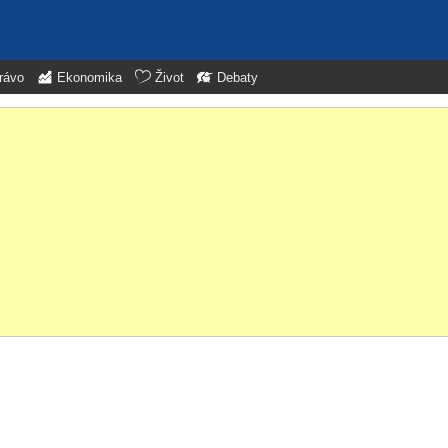
rávo
Ekonomika
Život
Debaty