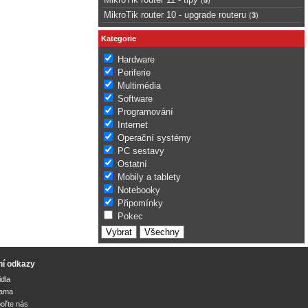
MikroTik router 10 - upgrade routeru
(
3
)
Kategorie
Hardware
Periferie
Multimédia
Software
Programování
Internet
Operační systémy
PC sestavy
Ostatní
Mobily a tablety
Notebooky
Připomínky
Pokec
ní odkazy
idla
lama
ořte nás