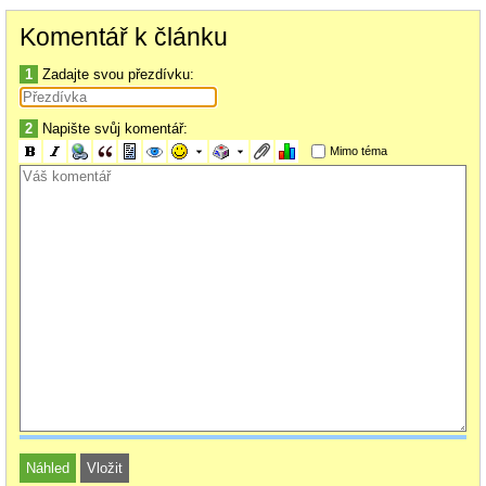
problém, bude "dolování" doplňujících informací jen krátké (nebo dokonce
Komentář k článku
žádné), problém bude často rychle vyřešen, bez toho, že budete otrávení
vy i ten, kdo radí.
1
Zadajte svou přezdívku:
Rady na dálku (např. po ICQ) všeobecně
Často někdo napíše něco ve stylu: "Nejde mi to." Cokoli nemusí jít z
2
Napište svůj komentář:
mnoha důvodů.
Mimo téma
Rádcům se rozbily věštecké koule, z dýmu bramborové natě a z
rozhozených kuřecích kůstek věštit neumí, na monitor přes půl republiky
také nevidí. Musí zbytečně "dolovat" informace (kdyby viděli na monitor,
stačil by často jeden pohled), aby si mohli udělat představu, oč jde, a
dejme tomu nějakou vylučovací metodou se dobrali problému, který je
kolikrát vyřešen na pár kliknutí.
Zkuste tedy, pokud chcete vyzrát nad nějakým problémem, popsat co
nejvíce situaci. Čeho chcete dosáhnout, jak to děláte, ve které fázi je
zádrhel, systémová hlášení (ty cedule)... Čím více informací, tím lépe.
Také se šikne, sejmout ("vyfotit") obrazovku. Jeden obrázek řekne o
mnoho víc než špatný popis na celou stranu A4. Návod, jak takový
obrázek vyrobíte, je na
http://pc.poradna.net/a/view/307877-jak-ulozit-obs ah-obrazovky
Obrázek potom můžete poslat e-mailem, přes ICQ, Skype etc. Ale
mnohem lepší je dát obrázek někam na web a můžete jej ukázat i
mnohokrát bez posílání nebo vložit k dotazu v diskuzních fórech.
Návod, jak umístit obrázek na web, je zase tady