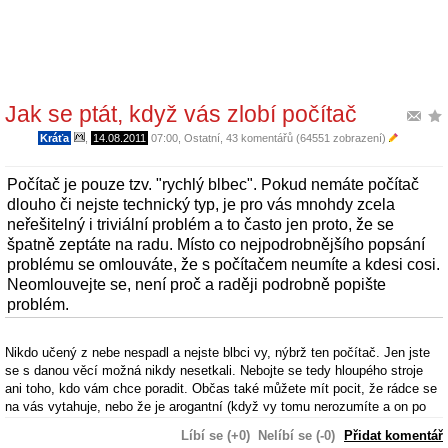
Jak se ptát, když vás zlobí počítač
Kráťa
,
14.08.2011
07:00
,
Ostatní
, 43 komentářů (64551 zobrazení)
Počítač je pouze tzv. "rychlý blbec". Pokud nemáte počítač
dlouho či nejste technický typ, je pro vás mnohdy zcela
neřešitelný i triviální problém a to často jen proto, že se
špatně zeptáte na radu. Místo co nejpodrobnějšího popsání
problému se omlouváte, že s počítačem neumíte a kdesi cosi.
Neomlouvejte se, není proč a raději podrobně popište
problém.
Nikdo učený z nebe nespadl a nejste blbci vy, nýbrž ten počítač. Jen jste
se s danou věcí možná nikdy nesetkali. Nebojte se tedy hloupého stroje
ani toho, kdo vám chce poradit. Občas také můžete mít pocit, že rádce se
na vás vytahuje, nebo že je arogantní (když vy tomu nerozumíte a on po
vás něco chce...), ale to je právě většinou pouze kvůli tomu, že z vás
Líbí se (+0)
Nelíbí se (-0)
Přidat komentář
rádce musí dostat informace. Když však co nejpodrobněji popíšete