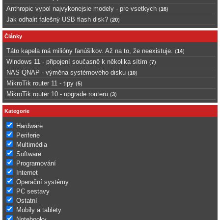
Anthropic vypol najvykonejsie modely - pre vsetkych
(
16
)
Jak odhalit falešný USB flash disk?
(
20
)
Články
Táto kapela má milióny fanúšikov. Až na to, že neexistuje.
(
14
)
Windows 11 - připojení současně k několika sítím
(
7
)
NAS QNAP - výměna systémového disku
(
10
)
MikroTik router 11 - tipy
(
5
)
MikroTik router 10 - upgrade routeru
(
3
)
Kategorie
Hardware
Periferie
Multimédia
Software
Programování
Internet
Operační systémy
PC sestavy
Ostatní
Mobily a tablety
Notebooky