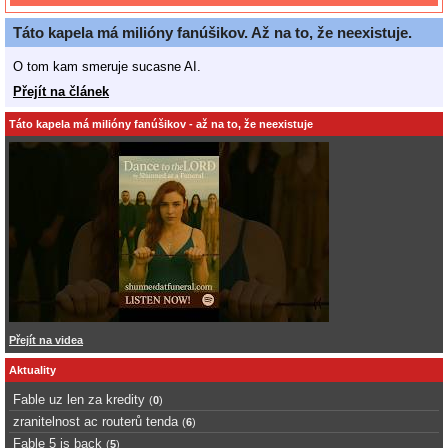
Táto kapela má milióny fanúšikov. Až na to, že neexistuje.
O tom kam smeruje sucasne AI.
Přejít na článek
Táto kapela má milióny fanúšikov - až na to, že neexistuje
Přejít na videa
Aktuality
Fable uz len za kredity
(
0
)
zranitelnost ac routerů tenda
(
6
)
Fable 5 is back
(
5
)