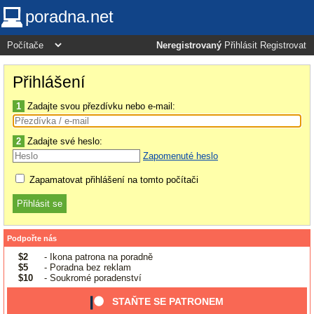
poradna.net
Neregistrovaný
Přihlásit
Registrovat
Přihlášení
1
Zadajte svou přezdívku nebo e-mail:
2
Zadajte své heslo:
Zapomenuté heslo
Zapamatovat přihlášení na tomto počítači
Podpořte nás
$2
- Ikona patrona na poradně
$5
- Poradna bez reklam
$10
- Soukromé poradenství
STAŇTE SE PATRONEM