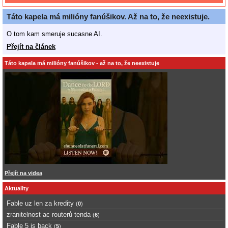
Táto kapela má milióny fanúšikov. Až na to, že neexistuje.
O tom kam smeruje sucasne AI.
Přejít na článek
Táto kapela má milióny fanúšikov - až na to, že neexistuje
Přejít na videa
Aktuality
Fable uz len za kredity
(
0
)
zranitelnost ac routerů tenda
(
6
)
Fable 5 is back
(
5
)