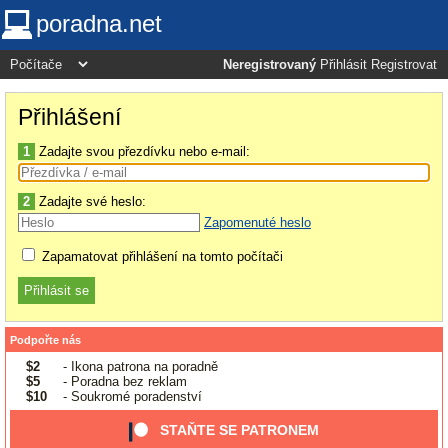
poradna.net
Neregistrovaný
Přihlásit
Registrovat
Přihlášení
1
Zadajte svou přezdívku nebo e-mail:
2
Zadajte své heslo:
Zapomenuté heslo
Zapamatovat přihlášení na tomto počítači
Podpořte nás
$2
- Ikona patrona na poradně
$5
- Poradna bez reklam
$10
- Soukromé poradenství
STAŇTE SE PATRONEM