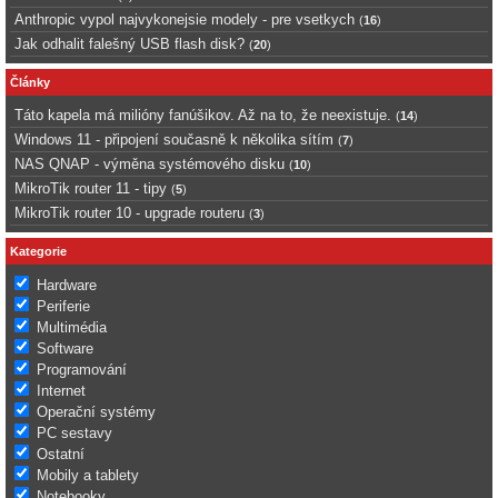
Anthropic vypol najvykonejsie modely - pre vsetkych
(
16
)
Jak odhalit falešný USB flash disk?
(
20
)
Články
Táto kapela má milióny fanúšikov. Až na to, že neexistuje.
(
14
)
Windows 11 - připojení současně k několika sítím
(
7
)
NAS QNAP - výměna systémového disku
(
10
)
MikroTik router 11 - tipy
(
5
)
MikroTik router 10 - upgrade routeru
(
3
)
Kategorie
Hardware
Periferie
Multimédia
Software
Programování
Internet
Operační systémy
PC sestavy
Ostatní
Mobily a tablety
Notebooky