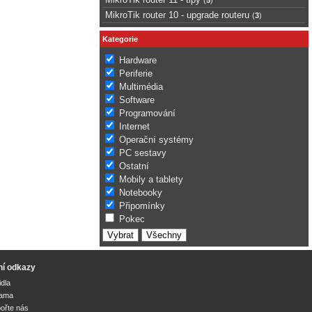
MikroTik router 10 - upgrade routeru
(
3
)
Kategorie
Hardware
Periferie
Multimédia
Software
Programování
Internet
Operační systémy
PC sestavy
Ostatní
Mobily a tablety
Notebooky
Připomínky
Pokec
ní odkazy
idla
lama
ořte nás