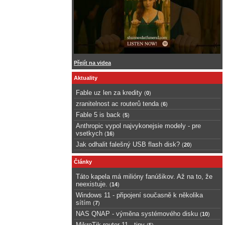
Přejít na videa
Aktuality
Fable uz len za kredity
(
0
)
zranitelnost ac routerů tenda
(
6
)
Fable 5 is back
(
5
)
Anthropic vypol najvykonejsie modely - pre
vsetkych
(
16
)
Jak odhalit falešný USB flash disk?
(
20
)
Články
Táto kapela má milióny fanúšikov. Až na to, že
neexistuje.
(
14
)
Windows 11 - připojení současně k několika
sítím
(
7
)
NAS QNAP - výměna systémového disku
(
10
)
MikroTik router 11 - tipy
(
5
)