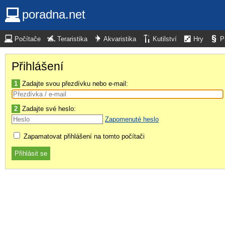
poradna.net
Počítače
Teraristika
Akvaristika
Kutilství
Hry
P
Přihlášení
1
Zadajte svou přezdívku nebo e-mail:
2
Zadajte své heslo:
Zapomenuté heslo
Zapamatovat přihlášení na tomto počítači