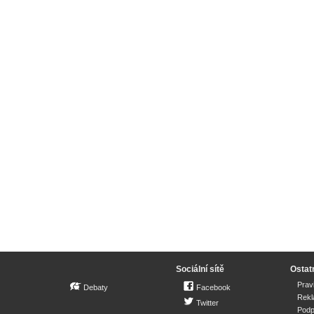
Sociální sítě
Ostat
Prav
Debaty
Facebook
Rek
Twitter
Podp