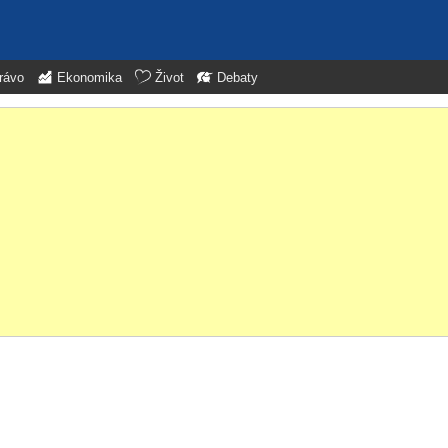
rávo
Ekonomika
Život
Debaty