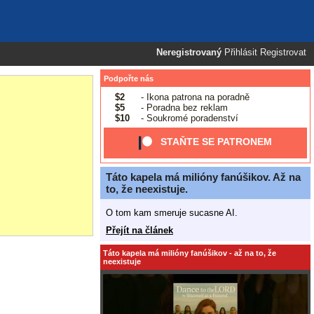
Neregistrovaný
Přihlásit
Registrovat
Podpořte nás
$2
- Ikona patrona na poradně
$5
- Poradna bez reklam
$10
- Soukromé poradenství
STAŇTE SE PATRONEM
Táto kapela má milióny fanúšikov. Až na
to, že neexistuje.
O tom kam smeruje sucasne AI.
Přejít na článek
Táto kapela má milióny fanúšikov - až na to, že
neexistuje