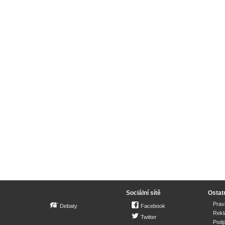
Sociální sítě
Ostat
Prav
Debaty
Facebook
Rek
Twitter
Podp