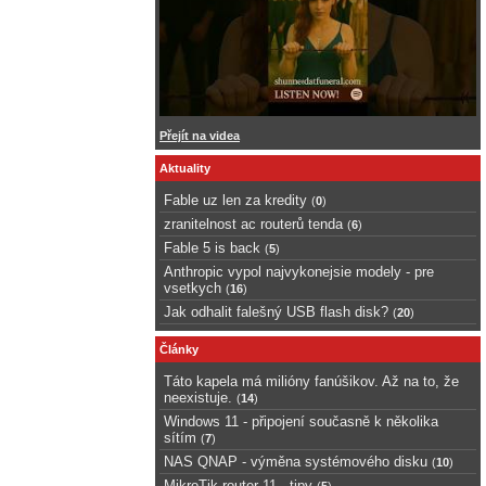
Přejít na videa
Aktuality
Fable uz len za kredity
(
0
)
zranitelnost ac routerů tenda
(
6
)
Fable 5 is back
(
5
)
Anthropic vypol najvykonejsie modely - pre
vsetkych
(
16
)
Jak odhalit falešný USB flash disk?
(
20
)
Články
Táto kapela má milióny fanúšikov. Až na to, že
neexistuje.
(
14
)
Windows 11 - připojení současně k několika
sítím
(
7
)
NAS QNAP - výměna systémového disku
(
10
)
MikroTik router 11 - tipy
(
5
)