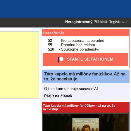
Neregistrovaný
Přihlásit
Registrovat
Podpořte nás
$2
- Ikona patrona na poradně
$5
- Poradna bez reklam
$10
- Soukromé poradenství
STAŇTE SE PATRONEM
Táto kapela má milióny fanúšikov. Až na
to, že neexistuje.
O tom kam smeruje sucasne AI.
Přejít na článek
Táto kapela má milióny fanúšikov - až na to, že
neexistuje