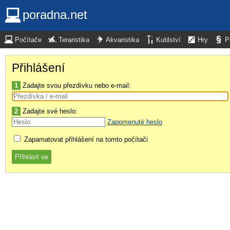
poradna.net
Počítače
Teraristika
Akvaristika
Kutilství
Hry
P
Přihlášení
1
Zadajte svou přezdívku nebo e-mail:
2
Zadajte své heslo:
Zapomenuté heslo
Zapamatovat přihlášení na tomto počítači