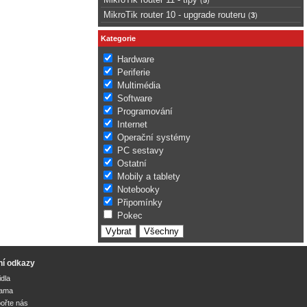
MikroTik router 10 - upgrade routeru
(
3
)
Kategorie
Hardware
Periferie
Multimédia
Software
Programování
Internet
Operační systémy
PC sestavy
Ostatní
Mobily a tablety
Notebooky
Připomínky
Pokec
ní odkazy
idla
lama
ořte nás