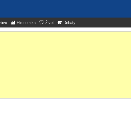
rávo
Ekonomika
Život
Debaty