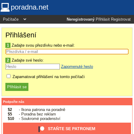
poradna.net
Neregistrovaný
Přihlásit
Registrovat
Přihlášení
1
Zadajte svou přezdívku nebo e-mail:
2
Zadajte své heslo:
Zapomenuté heslo
Zapamatovat přihlášení na tomto počítači
Podpořte nás
$2
- Ikona patrona na poradně
$5
- Poradna bez reklam
$10
- Soukromé poradenství
STAŇTE SE PATRONEM