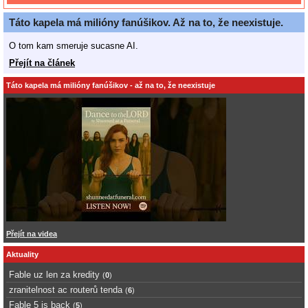
Táto kapela má milióny fanúšikov. Až na to, že neexistuje.
O tom kam smeruje sucasne AI.
Přejít na článek
Táto kapela má milióny fanúšikov - až na to, že neexistuje
Přejít na videa
Aktuality
Fable uz len za kredity
(
0
)
zranitelnost ac routerů tenda
(
6
)
Fable 5 is back
(
5
)