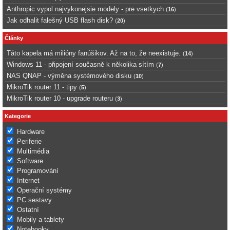
Anthropic vypol najvykonejsie modely - pre vsetkych
(
16
)
Jak odhalit falešný USB flash disk?
(
20
)
Články
Táto kapela má milióny fanúšikov. Až na to, že neexistuje.
(
14
)
Windows 11 - připojení současně k několika sítím
(
7
)
NAS QNAP - výměna systémového disku
(
10
)
MikroTik router 11 - tipy
(
5
)
MikroTik router 10 - upgrade routeru
(
3
)
Kategorie
Hardware
Periferie
Multimédia
Software
Programování
Internet
Operační systémy
PC sestavy
Ostatní
Mobily a tablety
Notebooky