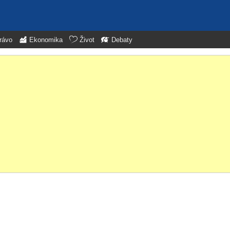
rávo
Ekonomika
Život
Debaty