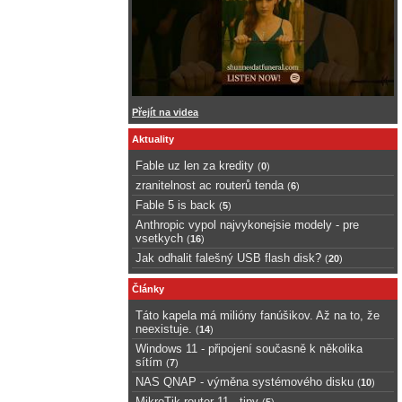
Přejít na videa
Aktuality
Fable uz len za kredity
(
0
)
zranitelnost ac routerů tenda
(
6
)
Fable 5 is back
(
5
)
Anthropic vypol najvykonejsie modely - pre
vsetkych
(
16
)
Jak odhalit falešný USB flash disk?
(
20
)
Články
Táto kapela má milióny fanúšikov. Až na to, že
neexistuje.
(
14
)
Windows 11 - připojení současně k několika
sítím
(
7
)
NAS QNAP - výměna systémového disku
(
10
)
MikroTik router 11 - tipy
(
5
)