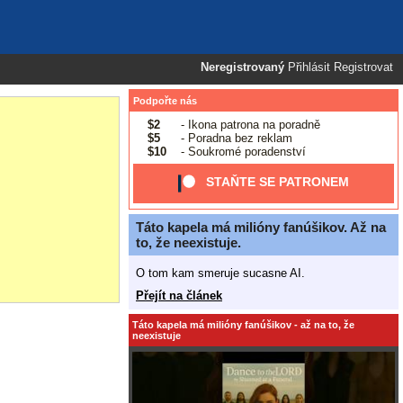
Neregistrovaný
Přihlásit
Registrovat
Podpořte nás
$2
- Ikona patrona na poradně
$5
- Poradna bez reklam
$10
- Soukromé poradenství
STAŇTE SE PATRONEM
Táto kapela má milióny fanúšikov. Až na
to, že neexistuje.
O tom kam smeruje sucasne AI.
Přejít na článek
Táto kapela má milióny fanúšikov - až na to, že
neexistuje