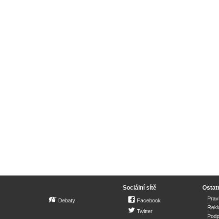
Sociální sítě
Ostat
Prav
Debaty
Facebook
Rek
Twitter
Podp