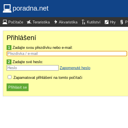
poradna.net
Počítače
Teraristika
Akvaristika
Kutilství
Hry
P
Přihlášení
1
Zadajte svou přezdívku nebo e-mail:
2
Zadajte své heslo:
Zapomenuté heslo
Zapamatovat přihlášení na tomto počítači