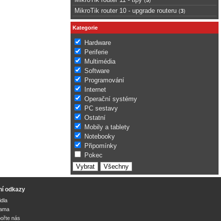
MikroTik router 10 - upgrade routeru
(
3
)
Kategorie
Hardware
Periferie
Multimédia
Software
Programování
Internet
Operační systémy
PC sestavy
Ostatní
Mobily a tablety
Notebooky
Připomínky
Pokec
ní odkazy
idla
lama
ořte nás