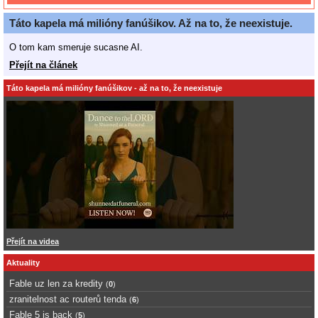
Táto kapela má milióny fanúšikov. Až na to, že neexistuje.
O tom kam smeruje sucasne AI.
Přejít na článek
Táto kapela má milióny fanúšikov - až na to, že neexistuje
Přejít na videa
Aktuality
Fable uz len za kredity
(
0
)
zranitelnost ac routerů tenda
(
6
)
Fable 5 is back
(
5
)