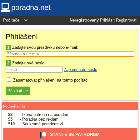
poradna.net
Neregistrovaný
Přihlásit
Registrovat
Přihlášení
1
Zadajte svou přezdívku nebo e-mail:
2
Zadajte své heslo:
Zapomenuté heslo
Zapamatovat přihlášení na tomto počítači
Podpořte nás
$2
- Ikona patrona na poradně
$5
- Poradna bez reklam
$10
- Soukromé poradenství
STAŇTE SE PATRONEM