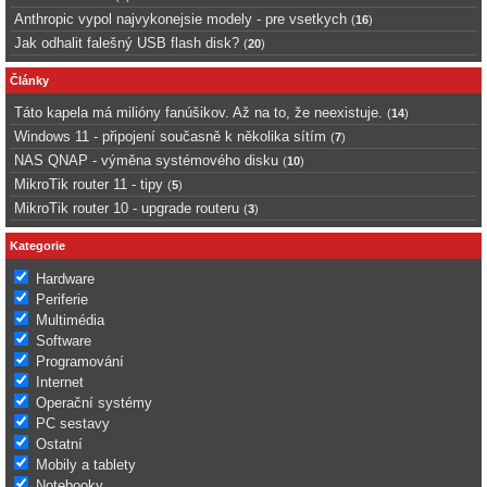
Anthropic vypol najvykonejsie modely - pre vsetkych
(
16
)
Jak odhalit falešný USB flash disk?
(
20
)
Články
Táto kapela má milióny fanúšikov. Až na to, že neexistuje.
(
14
)
Windows 11 - připojení současně k několika sítím
(
7
)
NAS QNAP - výměna systémového disku
(
10
)
MikroTik router 11 - tipy
(
5
)
MikroTik router 10 - upgrade routeru
(
3
)
Kategorie
Hardware
Periferie
Multimédia
Software
Programování
Internet
Operační systémy
PC sestavy
Ostatní
Mobily a tablety
Notebooky