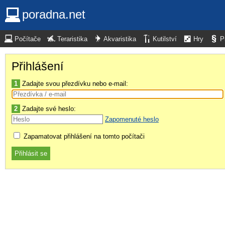
poradna.net
Počítače
Teraristika
Akvaristika
Kutilství
Hry
P
Přihlášení
1
Zadajte svou přezdívku nebo e-mail:
2
Zadajte své heslo:
Zapomenuté heslo
Zapamatovat přihlášení na tomto počítači