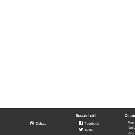
Sociální sítě
Ostat
Prav
Debaty
Facebook
Rek
Twitter
Podp