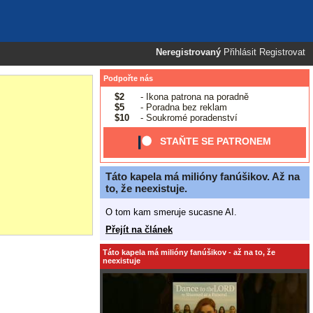
Neregistrovaný
Přihlásit
Registrovat
Podpořte nás
$2
- Ikona patrona na poradně
$5
- Poradna bez reklam
$10
- Soukromé poradenství
STAŇTE SE PATRONEM
Táto kapela má milióny fanúšikov. Až na
to, že neexistuje.
O tom kam smeruje sucasne AI.
Přejít na článek
Táto kapela má milióny fanúšikov - až na to, že
neexistuje