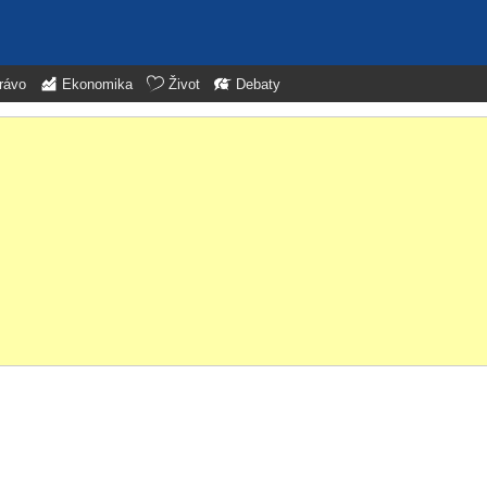
rávo
Ekonomika
Život
Debaty