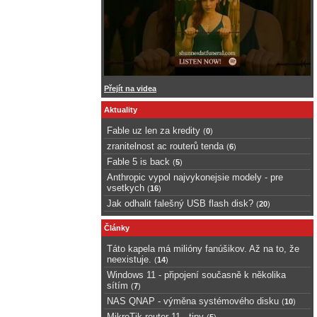
Přejít na videa
Aktuality
Fable uz len za kredity
(
0
)
zranitelnost ac routerů tenda
(
6
)
Fable 5 is back
(
5
)
Anthropic vypol najvykonejsie modely - pre
vsetkych
(
16
)
Jak odhalit falešný USB flash disk?
(
20
)
Články
Táto kapela má milióny fanúšikov. Až na to, že
neexistuje.
(
14
)
Windows 11 - připojení současně k několika
sítím
(
7
)
NAS QNAP - výměna systémového disku
(
10
)
MikroTik router 11 - tipy
(
5
)