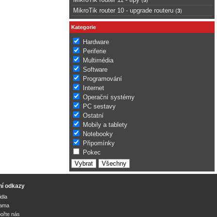
MikroTik router 10 - upgrade routeru
(
3
)
Kategorie
Hardware
Periferie
Multimédia
Software
Programování
Internet
Operační systémy
PC sestavy
Ostatní
Mobily a tablety
Notebooky
Připomínky
Pokec
ní odkazy
idla
lama
ořte nás