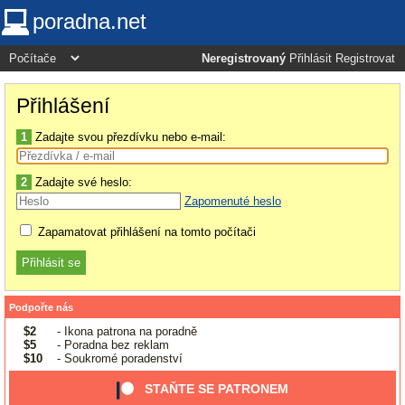
poradna.net
Neregistrovaný
Přihlásit
Registrovat
Přihlášení
1
Zadajte svou přezdívku nebo e-mail:
2
Zadajte své heslo:
Zapomenuté heslo
Zapamatovat přihlášení na tomto počítači
Podpořte nás
$2
- Ikona patrona na poradně
$5
- Poradna bez reklam
$10
- Soukromé poradenství
STAŇTE SE PATRONEM