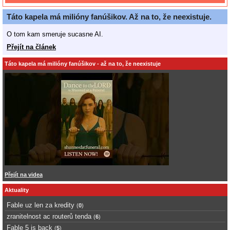
Táto kapela má milióny fanúšikov. Až na to, že neexistuje.
O tom kam smeruje sucasne AI.
Přejít na článek
Táto kapela má milióny fanúšikov - až na to, že neexistuje
Přejít na videa
Aktuality
Fable uz len za kredity
(
0
)
zranitelnost ac routerů tenda
(
6
)
Fable 5 is back
(
5
)