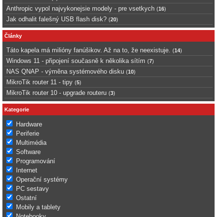
Anthropic vypol najvykonejsie modely - pre vsetkych
(
16
)
Jak odhalit falešný USB flash disk?
(
20
)
Články
Táto kapela má milióny fanúšikov. Až na to, že neexistuje.
(
14
)
Windows 11 - připojení současně k několika sítím
(
7
)
NAS QNAP - výměna systémového disku
(
10
)
MikroTik router 11 - tipy
(
5
)
MikroTik router 10 - upgrade routeru
(
3
)
Kategorie
Hardware
Periferie
Multimédia
Software
Programování
Internet
Operační systémy
PC sestavy
Ostatní
Mobily a tablety
Notebooky