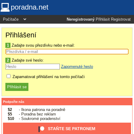
poradna.net
Neregistrovaný
Přihlásit
Registrovat
Přihlášení
1
Zadajte svou přezdívku nebo e-mail:
2
Zadajte své heslo:
Zapomenuté heslo
Zapamatovat přihlášení na tomto počítači
Podpořte nás
$2
- Ikona patrona na poradně
$5
- Poradna bez reklam
$10
- Soukromé poradenství
STAŇTE SE PATRONEM