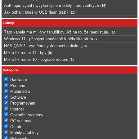
Anthropic vypol najvykonejsie modely - pre vsetkych
(
16
)
Jak odhalit falešný USB flash disk?
(
20
)
Články
Táto kapela má milióny fanúšikov. Až na to, že neexistuje.
(
14
)
Windows 11 - připojení současně k několika sítím
(
7
)
NAS QNAP - výměna systémového disku
(
10
)
MikroTik router 11 - tipy
(
5
)
MikroTik router 10 - upgrade routeru
(
3
)
Kategorie
Hardware
Periferie
Multimédia
Software
Programování
Internet
Operační systémy
PC sestavy
Ostatní
Mobily a tablety
Notebooky