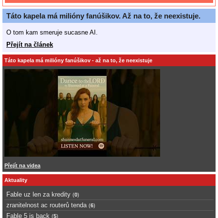
Táto kapela má milióny fanúšikov. Až na to, že neexistuje.
O tom kam smeruje sucasne AI.
Přejít na článek
Táto kapela má milióny fanúšikov - až na to, že neexistuje
Přejít na videa
Aktuality
Fable uz len za kredity
(
0
)
zranitelnost ac routerů tenda
(
6
)
Fable 5 is back
(
5
)