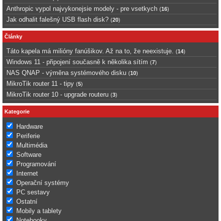
Anthropic vypol najvykonejsie modely - pre vsetkych
(
16
)
Jak odhalit falešný USB flash disk?
(
20
)
Články
Táto kapela má milióny fanúšikov. Až na to, že neexistuje.
(
14
)
Windows 11 - připojení současně k několika sítím
(
7
)
NAS QNAP - výměna systémového disku
(
10
)
MikroTik router 11 - tipy
(
5
)
MikroTik router 10 - upgrade routeru
(
3
)
Kategorie
Hardware
Periferie
Multimédia
Software
Programování
Internet
Operační systémy
PC sestavy
Ostatní
Mobily a tablety
Notebooky