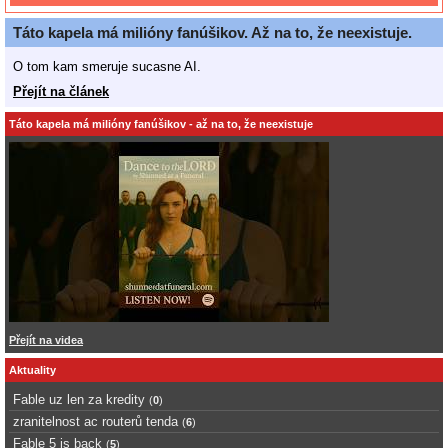
Táto kapela má milióny fanúšikov. Až na to, že neexistuje.
O tom kam smeruje sucasne AI.
Přejít na článek
Táto kapela má milióny fanúšikov - až na to, že neexistuje
Přejít na videa
Aktuality
Fable uz len za kredity
(
0
)
zranitelnost ac routerů tenda
(
6
)
Fable 5 is back
(
5
)