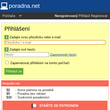
poradna.net
Neregistrovaný
Přihlásit
Registrovat
Přihlášení
1
Zadajte svou přezdívku nebo e-mail:
2
Zadajte své heslo:
Zapomenuté heslo
Zapamatovat přihlášení na tomto počítači
Podpořte nás
$2
- Ikona patrona na poradně
$5
- Poradna bez reklam
$10
- Soukromé poradenství
STAŇTE SE PATRONEM