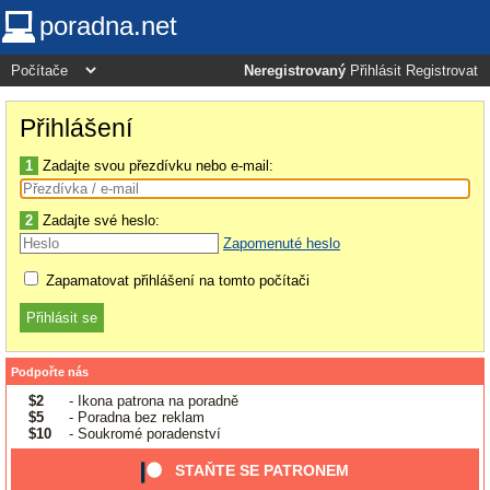
poradna.net
Neregistrovaný
Přihlásit
Registrovat
Přihlášení
1
Zadajte svou přezdívku nebo e-mail:
2
Zadajte své heslo:
Zapomenuté heslo
Zapamatovat přihlášení na tomto počítači
Podpořte nás
$2
- Ikona patrona na poradně
$5
- Poradna bez reklam
$10
- Soukromé poradenství
STAŇTE SE PATRONEM