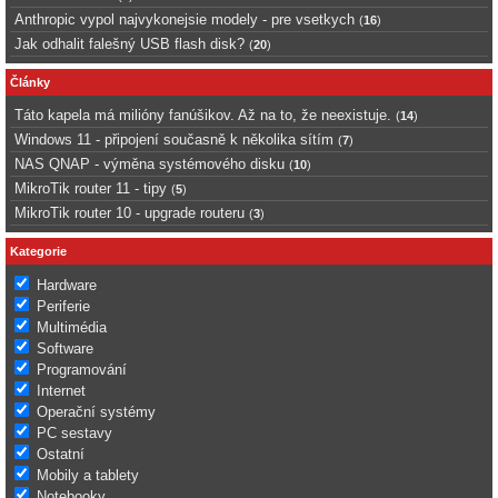
Anthropic vypol najvykonejsie modely - pre vsetkych
(
16
)
Jak odhalit falešný USB flash disk?
(
20
)
Články
Táto kapela má milióny fanúšikov. Až na to, že neexistuje.
(
14
)
Windows 11 - připojení současně k několika sítím
(
7
)
NAS QNAP - výměna systémového disku
(
10
)
MikroTik router 11 - tipy
(
5
)
MikroTik router 10 - upgrade routeru
(
3
)
Kategorie
Hardware
Periferie
Multimédia
Software
Programování
Internet
Operační systémy
PC sestavy
Ostatní
Mobily a tablety
Notebooky