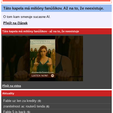
Táto kapela má milióny fanúšikov. Až na to, že neexistuje.
O tom kam smeruje sucasne AI.
Přejít na článek
Táto kapela má milióny fanúšikov - až na to, že neexistuje
Přejít na videa
Aktuality
Fable uz len za kredity
(
0
)
zranitelnost ac routerů tenda
(
6
)
Fable 5 is back
(
5
)