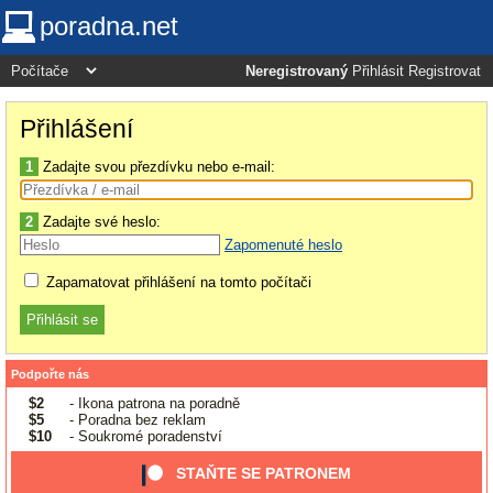
poradna.net
Neregistrovaný
Přihlásit
Registrovat
Přihlášení
1
Zadajte svou přezdívku nebo e-mail:
2
Zadajte své heslo:
Zapomenuté heslo
Zapamatovat přihlášení na tomto počítači
Podpořte nás
$2
- Ikona patrona na poradně
$5
- Poradna bez reklam
$10
- Soukromé poradenství
STAŇTE SE PATRONEM