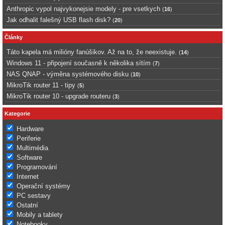
Anthropic vypol najvykonejsie modely - pre vsetkych
(
16
)
Jak odhalit falešný USB flash disk?
(
20
)
Články
Táto kapela má milióny fanúšikov. Až na to, že neexistuje.
(
14
)
Windows 11 - připojení současně k několika sítím
(
7
)
NAS QNAP - výměna systémového disku
(
10
)
MikroTik router 11 - tipy
(
5
)
MikroTik router 10 - upgrade routeru
(
3
)
Kategorie
Hardware
Periferie
Multimédia
Software
Programování
Internet
Operační systémy
PC sestavy
Ostatní
Mobily a tablety
Notebooky