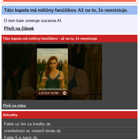
Táto kapela má milióny fanúšikov. Až na to, že neexistuje.
O tom kam smeruje sucasne AI.
Přejít na článek
Táto kapela má milióny fanúšikov - až na to, že neexistuje
Přejít na videa
Aktuality
Fable uz len za kredity
(
0
)
zranitelnost ac routerů tenda
(
6
)
Fable 5 is back
(
5
)