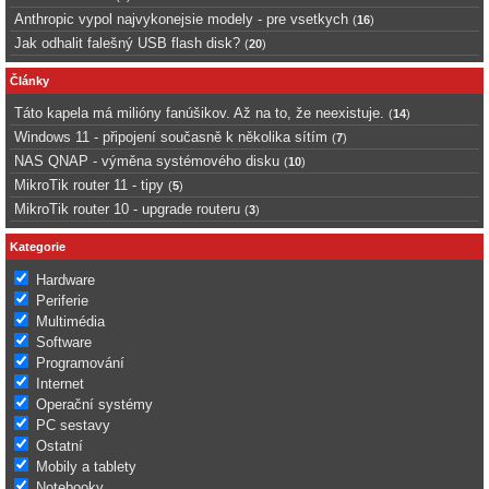
Anthropic vypol najvykonejsie modely - pre vsetkych
(
16
)
Jak odhalit falešný USB flash disk?
(
20
)
Články
Táto kapela má milióny fanúšikov. Až na to, že neexistuje.
(
14
)
Windows 11 - připojení současně k několika sítím
(
7
)
NAS QNAP - výměna systémového disku
(
10
)
MikroTik router 11 - tipy
(
5
)
MikroTik router 10 - upgrade routeru
(
3
)
Kategorie
Hardware
Periferie
Multimédia
Software
Programování
Internet
Operační systémy
PC sestavy
Ostatní
Mobily a tablety
Notebooky