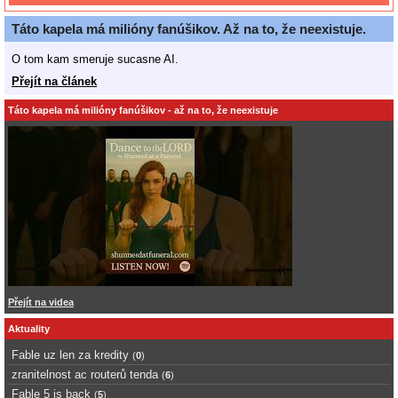
Táto kapela má milióny fanúšikov. Až na to, že neexistuje.
O tom kam smeruje sucasne AI.
Přejít na článek
Táto kapela má milióny fanúšikov - až na to, že neexistuje
Přejít na videa
Aktuality
Fable uz len za kredity
(
0
)
zranitelnost ac routerů tenda
(
6
)
Fable 5 is back
(
5
)