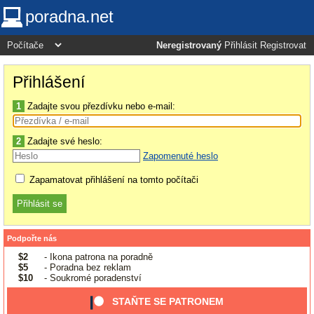
poradna.net
Neregistrovaný
Přihlásit
Registrovat
Přihlášení
1
Zadajte svou přezdívku nebo e-mail:
2
Zadajte své heslo:
Zapomenuté heslo
Zapamatovat přihlášení na tomto počítači
Podpořte nás
$2
- Ikona patrona na poradně
$5
- Poradna bez reklam
$10
- Soukromé poradenství
STAŇTE SE PATRONEM