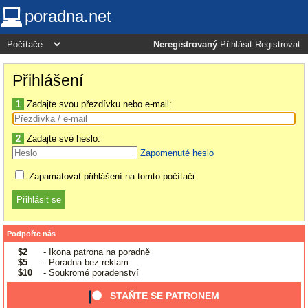
poradna.net
Neregistrovaný
Přihlásit
Registrovat
Přihlášení
1
Zadajte svou přezdívku nebo e-mail:
2
Zadajte své heslo:
Zapomenuté heslo
Zapamatovat přihlášení na tomto počítači
Podpořte nás
$2
- Ikona patrona na poradně
$5
- Poradna bez reklam
$10
- Soukromé poradenství
STAŇTE SE PATRONEM