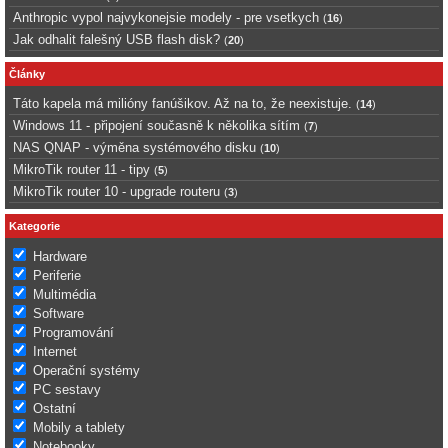
Anthropic vypol najvykonejsie modely - pre vsetkych
(
16
)
Jak odhalit falešný USB flash disk?
(
20
)
Články
Táto kapela má milióny fanúšikov. Až na to, že neexistuje.
(
14
)
Windows 11 - připojení současně k několika sítím
(
7
)
NAS QNAP - výměna systémového disku
(
10
)
MikroTik router 11 - tipy
(
5
)
MikroTik router 10 - upgrade routeru
(
3
)
Kategorie
Hardware
Periferie
Multimédia
Software
Programování
Internet
Operační systémy
PC sestavy
Ostatní
Mobily a tablety
Notebooky