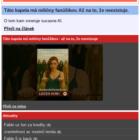
Táto kapela má milióny fanúšikov. Až na to, že neexistuje.
O tom kam smeruje sucasne AI.
Přejít na článek
Táto kapela má milióny fanúšikov - až na to, že neexistuje
Přejít na videa
Aktuality
Fable uz len za kredity
(
0
)
zranitelnost ac routerů tenda
(
6
)
Fable 5 is back
(
5
)