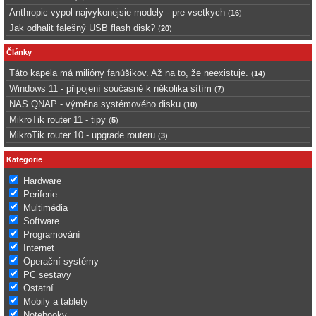
Anthropic vypol najvykonejsie modely - pre vsetkych
(
16
)
Jak odhalit falešný USB flash disk?
(
20
)
Články
Táto kapela má milióny fanúšikov. Až na to, že neexistuje.
(
14
)
Windows 11 - připojení současně k několika sítím
(
7
)
NAS QNAP - výměna systémového disku
(
10
)
MikroTik router 11 - tipy
(
5
)
MikroTik router 10 - upgrade routeru
(
3
)
Kategorie
Hardware
Periferie
Multimédia
Software
Programování
Internet
Operační systémy
PC sestavy
Ostatní
Mobily a tablety
Notebooky