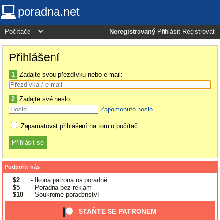
poradna.net
Neregistrovaný
Přihlásit
Registrovat
Přihlášení
1
Zadajte svou přezdívku nebo e-mail:
2
Zadajte své heslo:
Zapomenuté heslo
Zapamatovat přihlášení na tomto počítači
Podpořte nás
$2
- Ikona patrona na poradně
$5
- Poradna bez reklam
$10
- Soukromé poradenství
STAŇTE SE PATRONEM