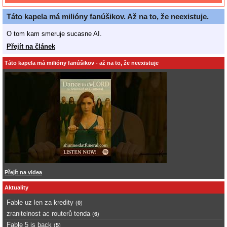
Táto kapela má milióny fanúšikov. Až na to, že neexistuje.
O tom kam smeruje sucasne AI.
Přejít na článek
Táto kapela má milióny fanúšikov - až na to, že neexistuje
Přejít na videa
Aktuality
Fable uz len za kredity
(
0
)
zranitelnost ac routerů tenda
(
6
)
Fable 5 is back
(
5
)