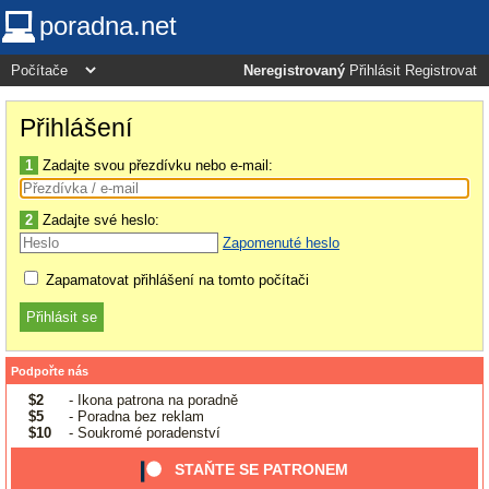
poradna.net
Neregistrovaný
Přihlásit
Registrovat
Přihlášení
1
Zadajte svou přezdívku nebo e-mail:
2
Zadajte své heslo:
Zapomenuté heslo
Zapamatovat přihlášení na tomto počítači
Podpořte nás
$2
- Ikona patrona na poradně
$5
- Poradna bez reklam
$10
- Soukromé poradenství
STAŇTE SE PATRONEM