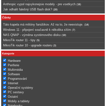
Anthropic vypol najvykonejsie modely - pre vsetkych
(
16
)
Jak odhalit falešný USB flash disk?
(
20
)
Články
Táto kapela má milióny fanúšikov. Až na to, že neexistuje.
(
14
)
Windows 11 - připojení současně k několika sítím
(
7
)
NAS QNAP - výměna systémového disku
(
10
)
MikroTik router 11 - tipy
(
5
)
MikroTik router 10 - upgrade routeru
(
3
)
Kategorie
Hardware
Periferie
Multimédia
Software
Programování
Internet
Operační systémy
PC sestavy
Ostatní
Mobily a tablety
Notebooky