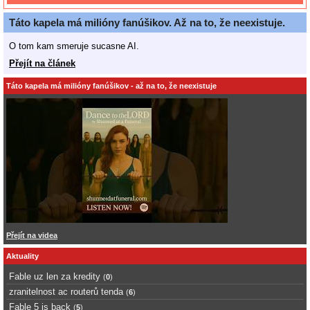
Táto kapela má milióny fanúšikov. Až na to, že neexistuje.
O tom kam smeruje sucasne AI.
Přejít na článek
Táto kapela má milióny fanúšikov - až na to, že neexistuje
Přejít na videa
Aktuality
Fable uz len za kredity
(
0
)
zranitelnost ac routerů tenda
(
6
)
Fable 5 is back
(
5
)