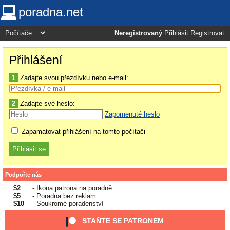
poradna.net
Neregistrovaný
Přihlásit
Registrovat
Přihlášení
1
Zadajte svou přezdívku nebo e-mail:
2
Zadajte své heslo:
Zapomenuté heslo
Zapamatovat přihlášení na tomto počítači
Podpořte nás
$2
- Ikona patrona na poradně
$5
- Poradna bez reklam
$10
- Soukromé poradenství
STAŇTE SE PATRONEM