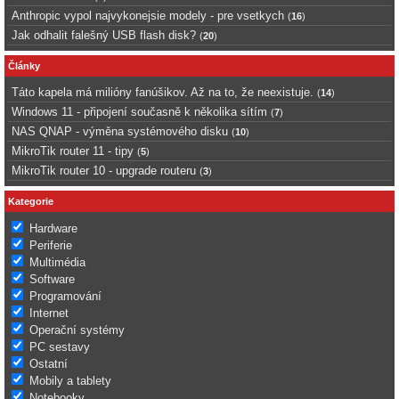
Anthropic vypol najvykonejsie modely - pre vsetkych
(
16
)
Jak odhalit falešný USB flash disk?
(
20
)
Články
Táto kapela má milióny fanúšikov. Až na to, že neexistuje.
(
14
)
Windows 11 - připojení současně k několika sítím
(
7
)
NAS QNAP - výměna systémového disku
(
10
)
MikroTik router 11 - tipy
(
5
)
MikroTik router 10 - upgrade routeru
(
3
)
Kategorie
Hardware
Periferie
Multimédia
Software
Programování
Internet
Operační systémy
PC sestavy
Ostatní
Mobily a tablety
Notebooky