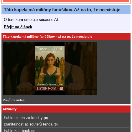
Táto kapela má milióny fanúšikov. Až na to, že neexistuje.
O tom kam smeruje sucasne AI.
Přejít na článek
Táto kapela má milióny fanúšikov - až na to, že neexistuje
Přejít na videa
Aktuality
Fable uz len za kredity
(
0
)
zranitelnost ac routerů tenda
(
6
)
Fable 5 is back
(
5
)