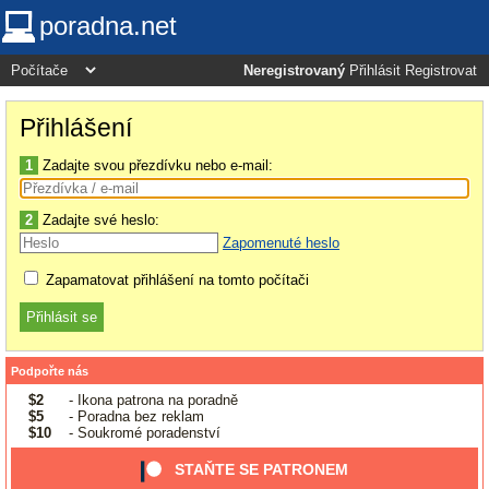
poradna.net
Neregistrovaný
Přihlásit
Registrovat
Přihlášení
1
Zadajte svou přezdívku nebo e-mail:
2
Zadajte své heslo:
Zapomenuté heslo
Zapamatovat přihlášení na tomto počítači
Podpořte nás
$2
- Ikona patrona na poradně
$5
- Poradna bez reklam
$10
- Soukromé poradenství
STAŇTE SE PATRONEM