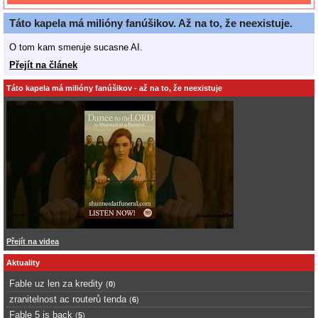
Táto kapela má milióny fanúšikov. Až na to, že neexistuje.
O tom kam smeruje sucasne AI.
Přejít na článek
Táto kapela má milióny fanúšikov - až na to, že neexistuje
Přejít na videa
Aktuality
Fable uz len za kredity
(
0
)
zranitelnost ac routerů tenda
(
6
)
Fable 5 is back
(
5
)