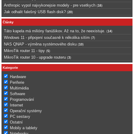
Anthropic vypol najvykonejsie modely - pre vsetkych
(
16
)
Jak odhalit falešný USB flash disk?
(
20
)
Články
Táto kapela má milióny fanúšikov. Až na to, že neexistuje.
(
14
)
Windows 11 - připojení současně k několika sítím
(
7
)
NAS QNAP - výměna systémového disku
(
10
)
MikroTik router 11 - tipy
(
5
)
MikroTik router 10 - upgrade routeru
(
3
)
Kategorie
Hardware
Periferie
Multimédia
Software
Programování
Internet
Operační systémy
PC sestavy
Ostatní
Mobily a tablety
Notebooky