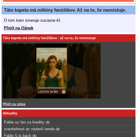
Táto kapela má milióny fanúšikov. Až na to, že neexistuje.
O tom kam smeruje sucasne AI.
Přejít na článek
Táto kapela má milióny fanúšikov - až na to, že neexistuje
Přejít na videa
Aktuality
Fable uz len za kredity
(
0
)
zranitelnost ac routerů tenda
(
6
)
Fable 5 is back
(
5
)