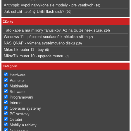
Anthropic vypol najvykonejsie modely - pre vsetkych
(
16
)
Jak odhalit falešný USB flash disk?
(
20
)
Články
Táto kapela má milióny fanúšikov. Až na to, že neexistuje.
(
14
)
Windows 11 - připojení současně k několika sítím
(
7
)
NAS QNAP - výměna systémového disku
(
10
)
MikroTik router 11 - tipy
(
5
)
MikroTik router 10 - upgrade routeru
(
3
)
Kategorie
Hardware
Periferie
Multimédia
Software
Programování
Internet
Operační systémy
PC sestavy
Ostatní
Mobily a tablety
Notebooky