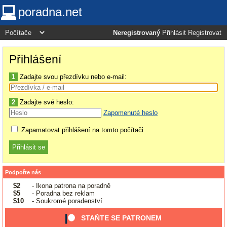
poradna.net
Neregistrovaný
Přihlásit
Registrovat
Přihlášení
1
Zadajte svou přezdívku nebo e-mail:
2
Zadajte své heslo:
Zapomenuté heslo
Zapamatovat přihlášení na tomto počítači
Podpořte nás
$2
- Ikona patrona na poradně
$5
- Poradna bez reklam
$10
- Soukromé poradenství
STAŇTE SE PATRONEM