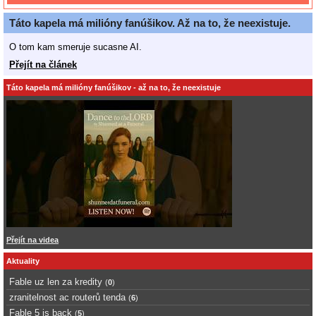
Táto kapela má milióny fanúšikov. Až na to, že neexistuje.
O tom kam smeruje sucasne AI.
Přejít na článek
Táto kapela má milióny fanúšikov - až na to, že neexistuje
Přejít na videa
Aktuality
Fable uz len za kredity
(
0
)
zranitelnost ac routerů tenda
(
6
)
Fable 5 is back
(
5
)