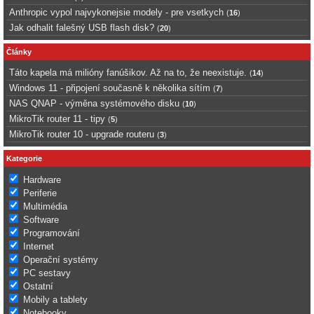
Anthropic vypol najvykonejsie modely - pre vsetkych
(
16
)
Jak odhalit falešný USB flash disk?
(
20
)
Články
Táto kapela má milióny fanúšikov. Až na to, že neexistuje.
(
14
)
Windows 11 - připojení současně k několika sítím
(
7
)
NAS QNAP - výměna systémového disku
(
10
)
MikroTik router 11 - tipy
(
5
)
MikroTik router 10 - upgrade routeru
(
3
)
Kategorie
Hardware
Periferie
Multimédia
Software
Programování
Internet
Operační systémy
PC sestavy
Ostatní
Mobily a tablety
Notebooky