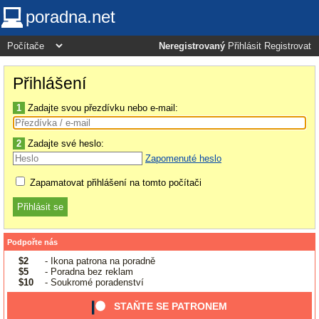
poradna.net
Neregistrovaný
Přihlásit
Registrovat
Přihlášení
1
Zadajte svou přezdívku nebo e-mail:
2
Zadajte své heslo:
Zapomenuté heslo
Zapamatovat přihlášení na tomto počítači
Podpořte nás
$2
- Ikona patrona na poradně
$5
- Poradna bez reklam
$10
- Soukromé poradenství
STAŇTE SE PATRONEM